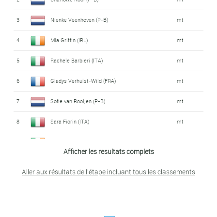
14
Margarita Victoria García Cañellas (ESP)
4:22
3
Nienke Veenhoven (P-B)
mt
15
Alice Maria Arzuffi (ITA)
4:45
4
Mia Griffin (IRL)
mt
16
Cédrine Kerbaol (FRA)
4:54
5
Rachele Barbieri (ITA)
mt
17
Pauline Ferrand Prevot (FRA)
5:18
6
Gladys Verhulst-Wild (FRA)
mt
18
Soraya Paladin (ITA)
6:11
7
Sofie van Rooijen (P-B)
mt
19
Ashleigh Moolman Pasio (AFS)
7:00
8
Sara Fiorin (ITA)
mt
20
Marta Lach (POL)
7:06
9
Lara Gillespie (IRL)
mt
Afficher les resultats complets
21
Riejanne Markus (P-B)
7:34
10
Kathrin Schweinberger (AUT)
mt
Aller aux résultats de l'étape incluant tous les classements
Ana Vitória Gouvea Vieira Almeida
11
Alison Jackson (CAN)
mt
22
7:54
Magalhães (BRE)
12
Anniina Ahtosalo (FIN)
mt
23
Lily Williams (E-U)
7:58