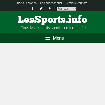
Aide aux pronos
Calendrier annuel
Derniers résultats



LesSports.info
Tous les résultats sportifs en temps réel
Menu