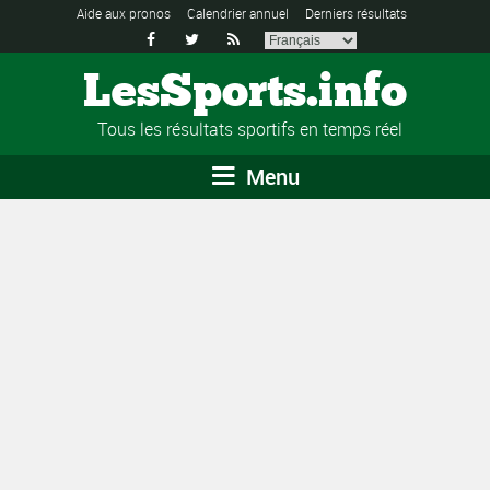
Aide aux pronos
Calendrier annuel
Derniers résultats



LesSports.info
Tous les résultats sportifs en temps réel
Menu