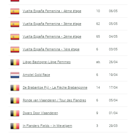
Vuelta España Femenina - 4ème étape
10
06/05
Vuelta España Femenina - 3ème étape
62
05/05
Vuelta España Femenina - 2ème étape
65
04/05
Vuelta España Femenina - 1ère étape
6
03/05
Liège-Bastogne-Liège Femmes
ab.
26/04
Amstel Gold Race
6
19/04
De Brabantse Pijl - La Flèche Brabançonne
14
17/04
Ronde van Vlaanderen / Tour des Flandres
6
05/04
Dwars Door Vlaanderen
9
01/04
In Flanders Fields - In Wevelgem
3
29/03