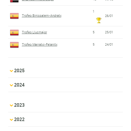
1
Trofeo Binissalem-Andratx
26/01
Trofeo Llucmajor
5
25/01
Trofeo Marratxi-Felanitx
5
24/01
2025
2024
2023
2022