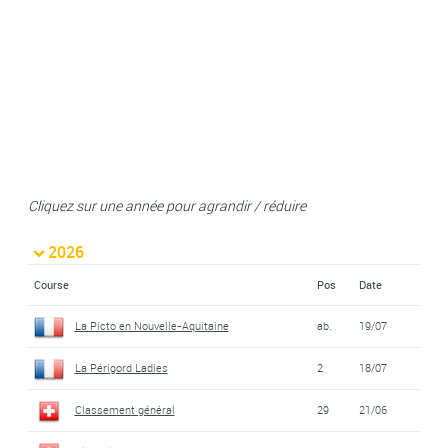
Cliquez sur une année pour agrandir / réduire
2026
Course
Pos
Date
La Picto en Nouvelle-Aquitaine
ab.
19/07
La Périgord Ladies
2
18/07
Classement général
29
21/06