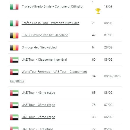
1
Trofeo Alfredo Binda - Comune di Cittiglio
15/03
Trofeo Oro in Euro - Women's Bike Race
2
08/03
FENIX Omloop van het Hageland
42
01/03
Omloop Het Nieuwsblad
6
28/02
UAE Tour - Classement général
60
08/02
WorldTour Femmes - UAE Tour - Classement
34
08/02/2026
par points
UAE Tour - 4ème étape
65
08/02
UAE Tour - 3ème étape
78
07/02
UAE Tour - 2ème étape
33
06/02
UAE Tour - 1ère étape
72
05/02