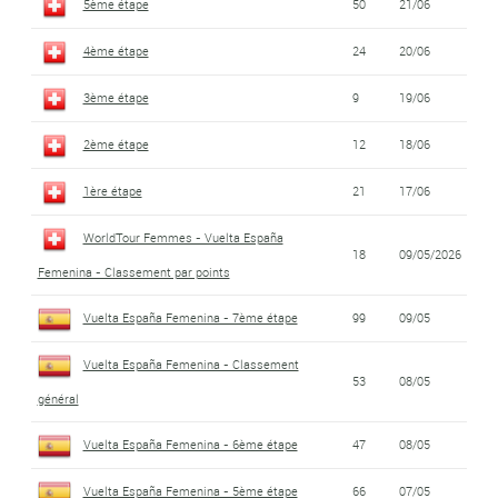
5ème étape
50
21/06
4ème étape
24
20/06
3ème étape
9
19/06
2ème étape
12
18/06
1ère étape
21
17/06
WorldTour Femmes - Vuelta España
18
09/05/2026
Femenina - Classement par points
Vuelta España Femenina - 7ème étape
99
09/05
Vuelta España Femenina - Classement
53
08/05
général
Vuelta España Femenina - 6ème étape
47
08/05
Vuelta España Femenina - 5ème étape
66
07/05