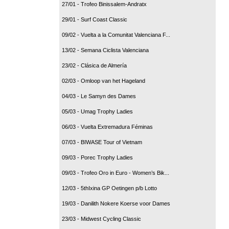
27/01 - Trofeo Binissalem-Andratx
29/01 - Surf Coast Classic
09/02 - Vuelta a la Comunitat Valenciana F...
13/02 - Semana Ciclista Valenciana
23/02 - Clásica de Almería
02/03 - Omloop van het Hageland
04/03 - Le Samyn des Dames
05/03 - Umag Trophy Ladies
06/03 - Vuelta Extremadura Féminas
07/03 - BIWASE Tour of Vietnam
09/03 - Porec Trophy Ladies
09/03 - Trofeo Oro in Euro - Women’s Bik...
12/03 - 5thIxina GP Oetingen p/b Lotto
19/03 - Danilith Nokere Koerse voor Dames
23/03 - Midwest Cycling Classic