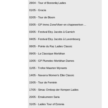
28/04 - Tour of Bostonliq Ladies
01/05 - Gracia
02/05 - Tour de Bloom
03/05 - GP Immo Zone/Vloer-en chapewerken ...
03/05 - Festival Elsy Jacobs à Garnich
04/05 - Festival Elsy Jacobs à Luxembourg
08/05 - Pointe du Raz Ladies Classic
09/05 - La Classique Morbihan
10/05 - GP Plumelec-Morbihan Dames
11/05 - Trofee Maarten Wynants
14/05 - Navarra Women's Elite Classic
15/05 - Tour de Feminin
17/05 - Simac Omloop der Kempen Ladies
20/05 - Emakumeen Saria
31/05 - Ladies Tour of Estonia