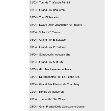
31/03 - Tour de Thaïlande Féminin
01/04 - Grand Prix Boquerón
02/04 - Tour El Salvador
02/04 - Dwars Door Vlaanderen / A Travers ...
05/04 - Volta NXT Classic
08/04 - Grand Prix El Salvador
09/04 - Grand Prix Presidente
09/04 - Scheldeprijs vrouwen elite
10/04 - Grand Prix Surf City
10/04 - Giro Mediterraneo in Rosa
18/04 - De Brabantse Pijl - La Flèche Bra...
20/04 - Grand Prix Féminin de Chambéry
21/04 - Ronde de Mouscron
23/04 - Tour of the Gila Women
25/04 - Gran Premio Della Liberazione Donne