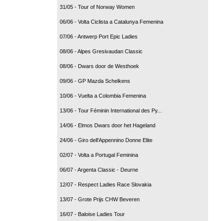
31/05 - Tour of Norway Women
06/06 - Volta Ciclista a Catalunya Femenina
07/06 - Antwerp Port Epic Ladies
08/06 - Alpes Gresivaudan Classic
08/06 - Dwars door de Westhoek
09/06 - GP Mazda Schelkens
10/06 - Vuelta a Colombia Femenina
13/06 - Tour Féminin International des Py...
14/06 - Elmos Dwars door het Hageland
24/06 - Giro dell'Appennino Donne Elite
02/07 - Volta a Portugal Feminina
06/07 - Argenta Classic - Deurne
12/07 - Respect Ladies Race Slovakia
13/07 - Grote Prijs CHW Beveren
16/07 - Baloise Ladies Tour