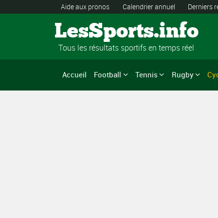
Aide aux pronos
Calendrier annuel
Derniers r
LesSports.info
Tous les résultats sportifs en temps réel
Accueil
Football
Tennis
Rugby
Cy