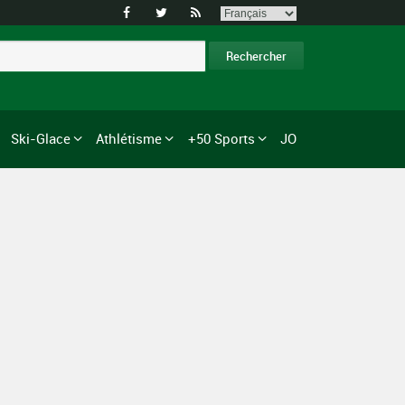



Ski-Glace
Athlétisme
+50 Sports
JO