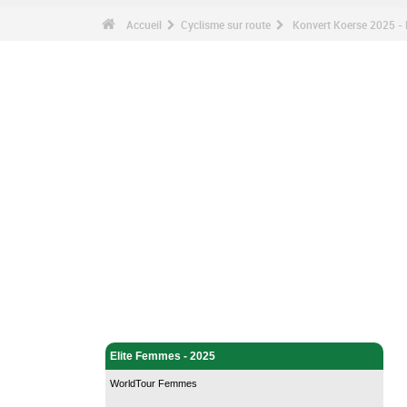
Accueil
Cyclisme sur route
Konvert Koerse 2025 - 
Cyclisme sur route - Accueil
Elite Femmes - 2025
WorldTour Femmes