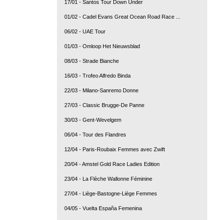
17/01 - Santos Tour Down Under
01/02 - Cadel Evans Great Ocean Road Race ...
06/02 - UAE Tour
01/03 - Omloop Het Nieuwsblad
08/03 - Strade Bianche
16/03 - Trofeo Alfredo Binda
22/03 - Milano-Sanremo Donne
27/03 - Classic Brugge-De Panne
30/03 - Gent-Wevelgem
06/04 - Tour des Flandres
12/04 - Paris-Roubaix Femmes avec Zwift
20/04 - Amstel Gold Race Ladies Edition
23/04 - La Flèche Wallonne Féminine
27/04 - Liège-Bastogne-Liège Femmes
04/05 - Vuelta España Femenina