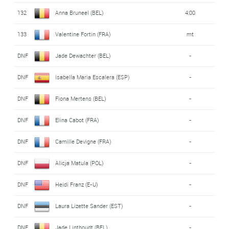
132
Anna Bruneel (BEL)
4:00
133
Valentine Fortin (FRA)
mt
DNF
Jade Dewachter (BEL)
-
DNF
Isabella Maria Escalera (ESP)
-
DNF
Fiona Mertens (BEL)
-
DNF
Elina Cabot (FRA)
-
DNF
Camille Devigne (FRA)
-
DNF
Alicja Matula (POL)
-
DNF
Heidi Franz (E-U)
-
DNF
Laura Lizette Sander (EST)
-
DNF
Jade Linthoudt (BEL)
-