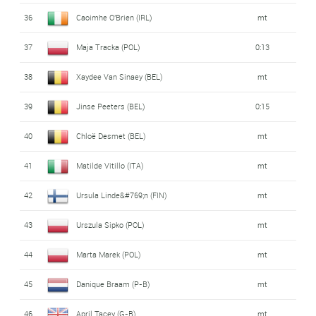
36
Caoimhe O'Brien (IRL)
mt
37
Maja Tracka (POL)
0:13
38
Xaydee Van Sinaey (BEL)
mt
39
Jinse Peeters (BEL)
0:15
40
Chloë Desmet (BEL)
mt
41
Matilde Vitillo (ITA)
mt
42
Ursula Linde&#769;n (FIN)
mt
43
Urszula Sipko (POL)
mt
44
Marta Marek (POL)
mt
45
Danique Braam (P-B)
mt
46
April Tacey (G-B)
mt