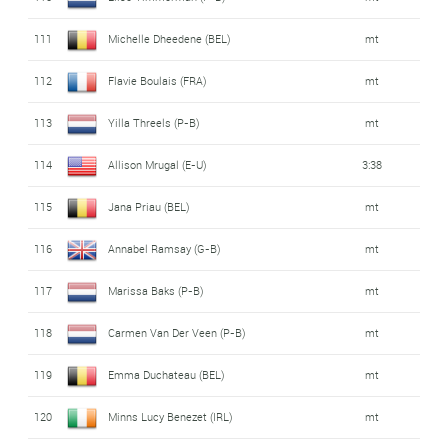
111
Michelle Dheedene (BEL)
mt
112
Flavie Boulais (FRA)
mt
113
Yilla Threels (P-B)
mt
114
Allison Mrugal (E-U)
3:38
115
Jana Priau (BEL)
mt
116
Annabel Ramsay (G-B)
mt
117
Marissa Baks (P-B)
mt
118
Carmen Van Der Veen (P-B)
mt
119
Emma Duchateau (BEL)
mt
120
Minns Lucy Benezet (IRL)
mt