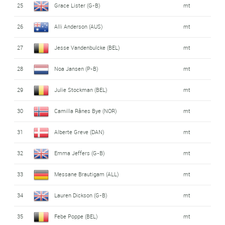
25
Grace Lister (G-B)
mt
26
Alli Anderson (AUS)
mt
27
Jesse Vandenbulcke (BEL)
mt
28
Noa Jansen (P-B)
mt
29
Julie Stockman (BEL)
mt
30
Camilla Rånes Bye (NOR)
mt
31
Alberte Greve (DAN)
mt
32
Emma Jeffers (G-B)
mt
33
Messane Brautigam (ALL)
mt
34
Lauren Dickson (G-B)
mt
35
Febe Poppe (BEL)
mt