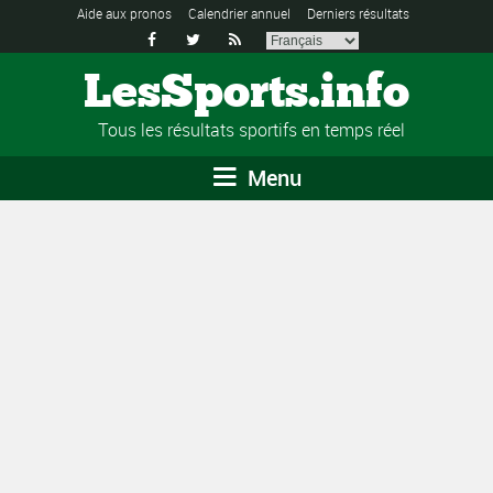
Aide aux pronos
Calendrier annuel
Derniers résultats



LesSports.info
Tous les résultats sportifs en temps réel
Menu