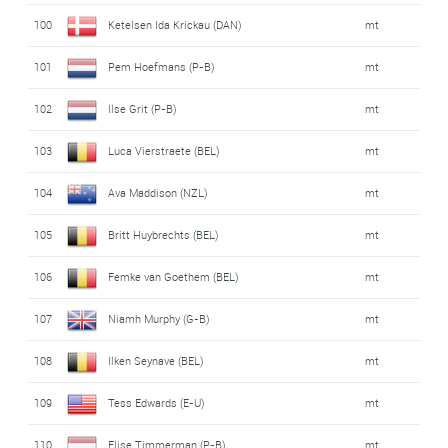
100
Ketelsen Ida Krickau (DAN)
mt
101
Pem Hoefmans (P-B)
mt
102
Ilse Grit (P-B)
mt
103
Luca Vierstraete (BEL)
mt
104
Ava Maddison (NZL)
mt
105
Britt Huybrechts (BEL)
mt
106
Femke van Goethem (BEL)
mt
107
Niamh Murphy (G-B)
mt
108
Ilken Seynave (BEL)
mt
109
Tess Edwards (E-U)
mt
110
Elise Timmerman (P-B)
mt