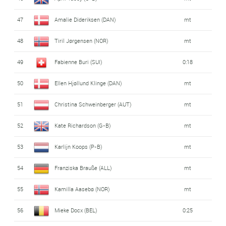
47
Amalie Dideriksen (DAN)
mt
48
Tiril Jørgensen (NOR)
mt
49
Fabienne Buri (SUI)
0:18
50
Ellen Hjøllund Klinge (DAN)
mt
51
Christina Schweinberger (AUT)
mt
52
Kate Richardson (G-B)
mt
53
Karlijn Koops (P-B)
mt
54
Franziska Brauße (ALL)
mt
55
Kamilla Aasebø (NOR)
mt
56
Mieke Docx (BEL)
0:25