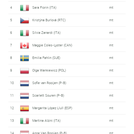
4
Sara Fiorin (ITA)
mt
5
Kristýna Burlová (RTC)
mt
6
Silvia Zanardi (ITA)
mt
7
Maggie Coles-Lyster (CAN)
mt
8
Emilia Fahlin (SUE)
mt
9
Olga Wankiewicz (POL)
mt
10
Sofie van Rooijen (P-B)
mt
11
Scarlett Souren (P-B)
mt
12
Margarita López Llull (ESP)
mt
13
Martina Alzini (ITA)
mt
14
Anne Van Rooijen (P-B)
mt