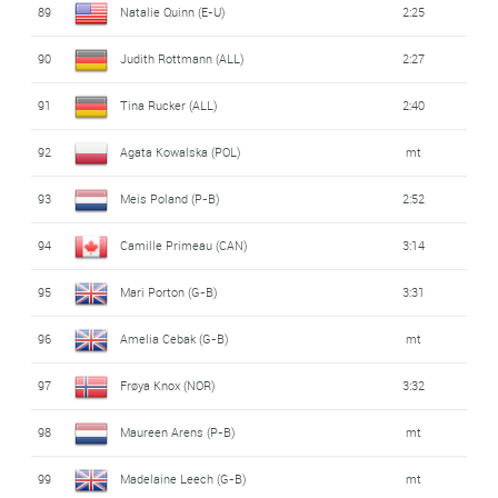
89
Natalie Quinn (E-U)
2:25
90
Judith Rottmann (ALL)
2:27
91
Tina Rucker (ALL)
2:40
92
Agata Kowalska (POL)
mt
93
Meis Poland (P-B)
2:52
94
Camille Primeau (CAN)
3:14
95
Mari Porton (G-B)
3:31
96
Amelia Cebak (G-B)
mt
97
Frøya Knox (NOR)
3:32
98
Maureen Arens (P-B)
mt
99
Madelaine Leech (G-B)
mt