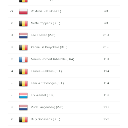
79
Wiktoria Pikulik (POL)
mt
80
Nette Coppens (BEL)
mt
81
Fee Knaven (P-B)
0:51
82
Xenna De Bruyckere (BEL)
0:55
83
Marion Norbert Riberolle (FRA)
1:01
84
Esmée Gielkens (BEL)
1:14
85
Lani Wittevrongel (BEL)
1:34
86
Liv Wenzel (LUX)
1:52
87
Puck Langenbarg (P-B)
2:17
88
Billy Goossens (BEL)
2:23