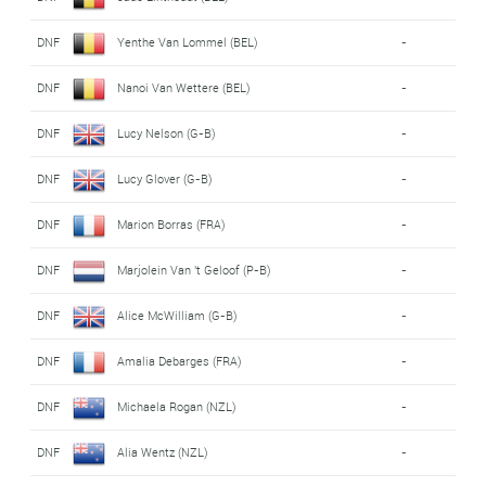
DNF
Yenthe Van Lommel (BEL)
-
DNF
Nanoi Van Wettere (BEL)
-
DNF
Lucy Nelson (G-B)
-
DNF
Lucy Glover (G-B)
-
DNF
Marion Borras (FRA)
-
DNF
Marjolein Van 't Geloof (P-B)
-
DNF
Alice McWilliam (G-B)
-
DNF
Amalia Debarges (FRA)
-
DNF
Michaela Rogan (NZL)
-
DNF
Alia Wentz (NZL)
-