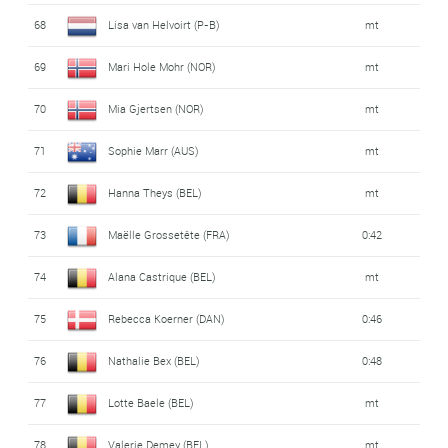
68
Lisa van Helvoirt (P-B)
mt
69
Mari Hole Mohr (NOR)
mt
70
Mia Gjertsen (NOR)
mt
71
Sophie Marr (AUS)
mt
72
Hanna Theys (BEL)
mt
73
Maëlle Grossetête (FRA)
0:42
74
Alana Castrique (BEL)
mt
75
Rebecca Koerner (DAN)
0:46
76
Nathalie Bex (BEL)
0:48
77
Lotte Baele (BEL)
mt
78
Valerie Demey (BEL)
mt