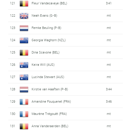
121
Fleur Vandecaveye (BEL)
3:41
122
Neah Evans (G-B)
mt
123
Femke Beuling (P-B)
mt
124
Georgia Waghorn (NZL)
mt
125
Dina Scavone (BEL)
mt
126
Keira Will (AUS)
mt
127
Lucinda Stewart (AUS)
mt
128
Kirstie van Haaften (P-B)
3:44
129
Amandine Fouquenet (FRA)
3:46
130
Maurène Trégouët (FRA)
mt
131
Anna Vanderaerden (BEL)
mt