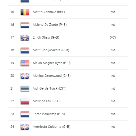
15
Marith Vanhove (BEL)
mt
16
Mylene De Zoete (P-B)
mt
17
Eilidh Shaw (G-B)
0:05
18
Marit Raaijmakers (P-B)
mt
19
Alexis Magner Ryan (E-U)
mt
20
Monica Greenwood (G-B)
mt
21
Aidi Gerde Tuisk (EST)
mt
22
Malwina Mul (POL)
mt
23
Lente Boskamp (P-B)
mt
24
Henrietta Colborne (G-B)
mt