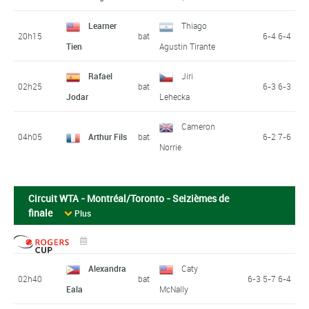
Learner
Thiago
20h15
bat
6-4 6-4
Tien
Agustin Tirante
Rafael
Jiri
02h25
bat
6-3 6-3
Jodar
Lehecka
Cameron
04h05
Arthur Fils
bat
6-2 7-6
Norrie
Circuit WTA - Montréal/Toronto - Seizièmes de
finale
Plus
Alexandra
Caty
02h40
bat
6-3 5-7 6-4
Eala
McNally