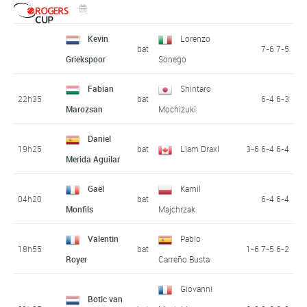
Kevin
Lorenzo
bat
7-6 7-5
Griekspoor
Sonego
Fabian
Shintaro
22h35
bat
6-4 6-3
Marozsan
Mochizuki
Daniel
19h25
bat
Liam Draxl
3-6 6-4 6-4
Merida Aguilar
Gaël
Kamil
04h20
bat
6-4 6-4
Monfils
Majchrzak
Valentin
Pablo
18h55
bat
1-6 7-5 6-2
Royer
Carreño Busta
Giovanni
Botic van