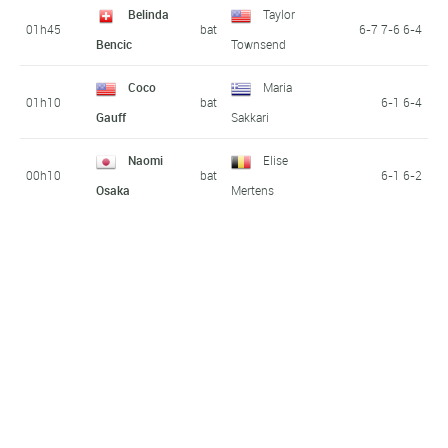
Belinda
Taylor
01h45
bat
6-7 7-6 6-4
Bencic
Townsend
Coco
Maria
01h10
bat
6-1 6-4
Gauff
Sakkari
Naomi
Elise
00h10
bat
6-1 6-2
Osaka
Mertens