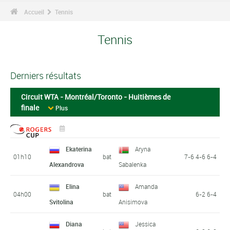
Accueil
Tennis
Tennis
Derniers résultats
Circuit WTA - Montréal/Toronto - Huitièmes de
finale
Plus
Ekaterina
Aryna
01h10
bat
7-6 4-6 6-4
Alexandrova
Sabalenka
Elina
Amanda
04h00
bat
6-2 6-4
Svitolina
Anisimova
Diana
Jessica