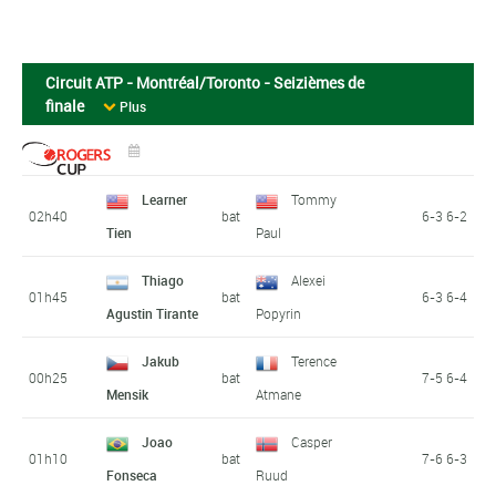
Circuit ATP - Montréal/Toronto - Seizièmes de
finale
Plus
Learner
Tommy
02h40
bat
6-3 6-2
Tien
Paul
Thiago
Alexei
01h45
bat
6-3 6-4
Agustin Tirante
Popyrin
Jakub
Terence
00h25
bat
7-5 6-4
Mensik
Atmane
Joao
Casper
01h10
bat
7-6 6-3
Fonseca
Ruud