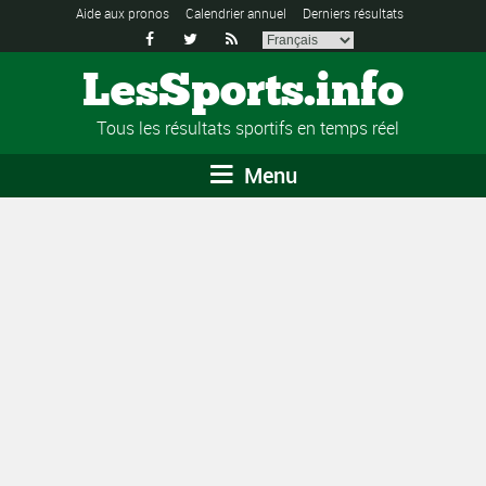
Aide aux pronos
Calendrier annuel
Derniers résultats



LesSports.info
Tous les résultats sportifs en temps réel
Menu