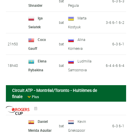
bat
6-3 6-3
Shnaider
Pegula
Iga
Marta
bat
3-6 6-1 6-2
Swiatek
Kostyuk
Coco
Alina
21h50
bat
6-3 6-1
Gauff
Korneeva
Elena
Ludmilla
18h40
bat
6-4 4-6 6-4
Rybakina
Samsonova
Circuit ATP - Montréal/Toronto - Huitièmes de
finale
Plus
Daniel
Kevin
bat
6-3 6-1
Merida Aguilar
Griekspoor