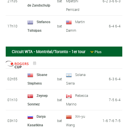
21h35
bat
Mpetshi
6-2 3-6 6-3
de Zandschulp
Perricard
Stefanos
Martin
17h10
bat
6-4 6-4
Tsitsipas
Damm
Circuit WTA - Montréal/Toronto - 1er tour
Plus
Sloane
Solana
02h55
bat
6-3 6-4
Stephens
Sierra
Zeynep
Rebecca
01h10
bat
7-5 6-4
Sonmez
Marino
Darya
Xin-yu
03h10
bat
1-6 7-6 7-5
Kasatkina
Wang