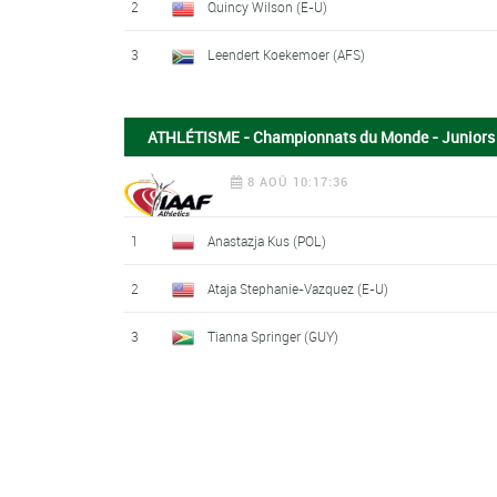
2
Quincy Wilson (E-U)
3
Leendert Koekemoer (AFS)
ATHLÉTISME - Championnats du Monde - Juniors
8 AOÛ 10:17:36
1
Anastazja Kus (POL)
2
Ataja Stephanie-Vazquez (E-U)
3
Tianna Springer (GUY)