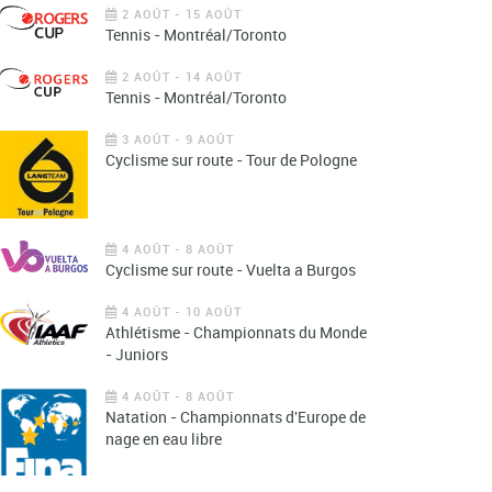
2 AOÛT - 15 AOÛT
Tennis - Montréal/Toronto
2 AOÛT - 14 AOÛT
Tennis - Montréal/Toronto
3 AOÛT - 9 AOÛT
Cyclisme sur route - Tour de Pologne
4 AOÛT - 8 AOÛT
Cyclisme sur route - Vuelta a Burgos
4 AOÛT - 10 AOÛT
Athlétisme - Championnats du Monde
- Juniors
4 AOÛT - 8 AOÛT
Natation - Championnats d'Europe de
nage en eau libre