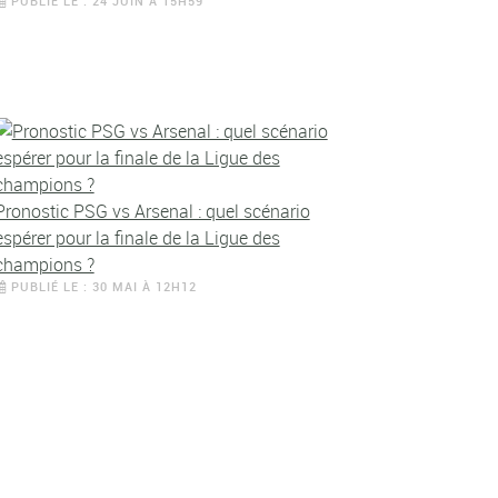
PUBLIÉ LE : 24 JUIN À 15H59
Pronostic PSG vs Arsenal : quel scénario
espérer pour la finale de la Ligue des
champions ?
PUBLIÉ LE : 30 MAI À 12H12