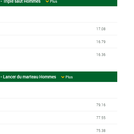
- Triple saut Hommes
Plus
17.08
16.79
16.36
 - Lancer du marteau Hommes
Plus
79.16
77.55
75.38