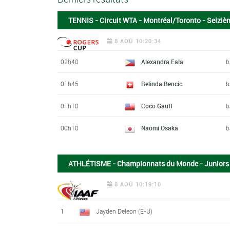
TENNIS - Circuit WTA - Montréal/Toronto - Seizièm
8 AOÛ 10:20:34
02h40
Alexandra Eala
b
01h45
Belinda Bencic
b
01h10
Coco Gauff
b
00h10
Naomi Osaka
b
ATHLÉTISME - Championnats du Monde - Junior
8 AOÛ 10:19:10
1
Jayden Deleon (E-U)