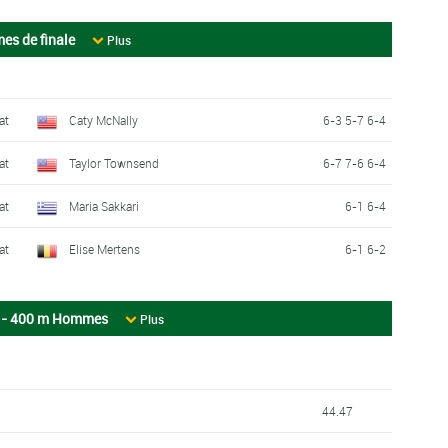
es de finale
Plus
at
Caty McNally
6-3 5-7 6-4
at
Taylor Townsend
6-7 7-6 6-4
at
Maria Sakkari
6-1 6-4
at
Elise Mertens
6-1 6-2
s - 400 m Hommes
Plus
44.47