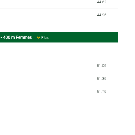
44.62
44.96
 - 400 m Femmes
Plus
51.06
51.36
51.76