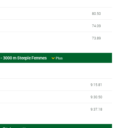
80.50
74.09
73.89
 - 3000 m Steeple Femmes
Plus
9:15.81
9:30.50
9:37.18