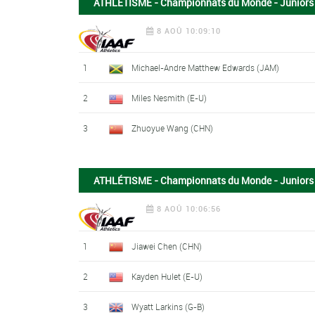
ATHLÉTISME - Championnats du Monde - Juniors 
8 AOÛ 10:09:10
1
Michael-Andre Matthew Edwards (JAM)
2
Miles Nesmith (E-U)
3
Zhuoyue Wang (CHN)
ATHLÉTISME - Championnats du Monde - Juniors
8 AOÛ 10:06:56
1
Jiawei Chen (CHN)
2
Kayden Hulet (E-U)
3
Wyatt Larkins (G-B)