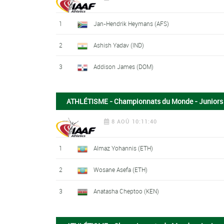
1
Jan-Hendrik Heymans (AFS)
2
Ashish Yadav (IND)
3
Addison James (DOM)
ATHLÉTISME - Championnats du Monde - Juniors
8 AOÛ 10:11:40
1
Almaz Yohannis (ETH)
2
Wosane Asefa (ETH)
3
Anatasha Cheptoo (KEN)