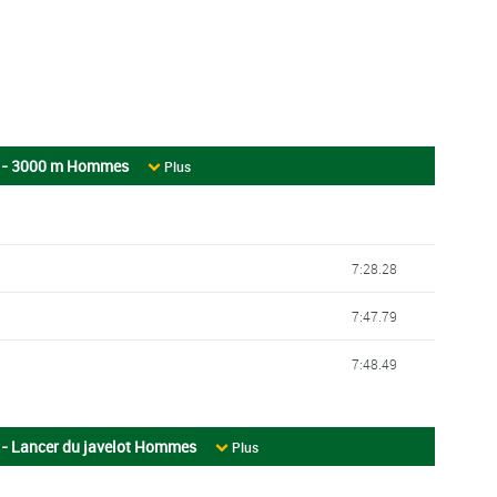
s - 3000 m Hommes
Plus
7:28.28
7:47.79
7:48.49
- Lancer du javelot Hommes
Plus