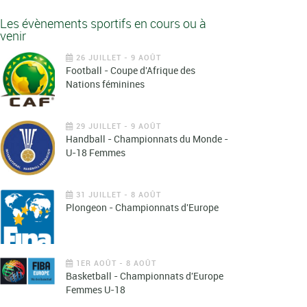
Les évènements sportifs en cours ou à
venir
26 JUILLET - 9 AOÛT
Football - Coupe d'Afrique des
Nations féminines
29 JUILLET - 9 AOÛT
Handball - Championnats du Monde -
U-18 Femmes
31 JUILLET - 8 AOÛT
Plongeon - Championnats d'Europe
1ER AOÛT - 8 AOÛT
Basketball - Championnats d'Europe
Femmes U-18