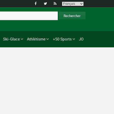



Ski-Glace
Athlétisme
+50 Sports
JO