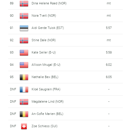
89
Dina Helene Røed (NOR)
mt
90
Nora Tveit (NOR)
mt
91
Aidi Gerde Tuisk (EST)
5:57
92
Stine Dale (NOR)
mt
93
Kate Seiler (E-U)
5:59
94
Allison Mrugal (E-U)
6:02
95
Nathalie Bex (BEL)
6:05
DNF
Kloé Saugrain (FRA)
-
DNF
Magdalene Lind (NOR)
-
DNF
An-Sofie Marien (BEL)
-
DNF
Zoe Schiess (SUI)
-