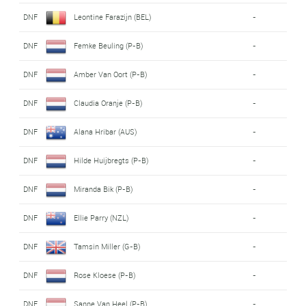
DNF
Leontine Farazijn (BEL)
-
DNF
Femke Beuling (P-B)
-
DNF
Amber Van Oort (P-B)
-
DNF
Claudia Oranje (P-B)
-
DNF
Alana Hribar (AUS)
-
DNF
Hilde Huijbregts (P-B)
-
DNF
Miranda Bik (P-B)
-
DNF
Ellie Parry (NZL)
-
DNF
Tamsin Miller (G-B)
-
DNF
Rose Kloese (P-B)
-
DNF
Sanne Van Heel (P-B)
-