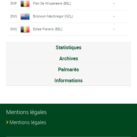
DNF
Fien De Wispelaere (BEL)
-
DNS
Bronwyn MacGregor (NZL)
-
DNS
Estee Fierens (BEL)
-
Statistiques
Archives
Palmarès
Informations
Mentions légales
Mentions légales