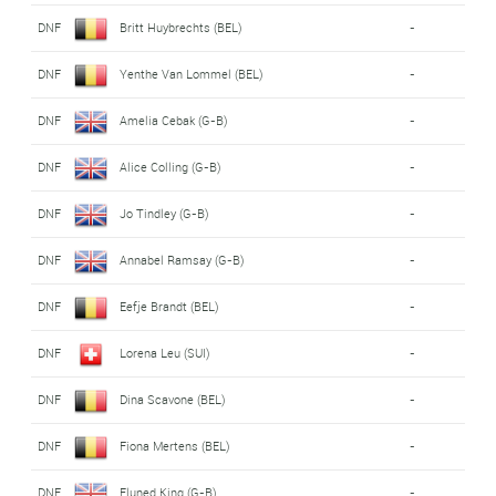
DNF
Britt Huybrechts (BEL)
-
DNF
Yenthe Van Lommel (BEL)
-
DNF
Amelia Cebak (G-B)
-
DNF
Alice Colling (G-B)
-
DNF
Jo Tindley (G-B)
-
DNF
Annabel Ramsay (G-B)
-
DNF
Eefje Brandt (BEL)
-
DNF
Lorena Leu (SUI)
-
DNF
Dina Scavone (BEL)
-
DNF
Fiona Mertens (BEL)
-
DNF
Eluned King (G-B)
-