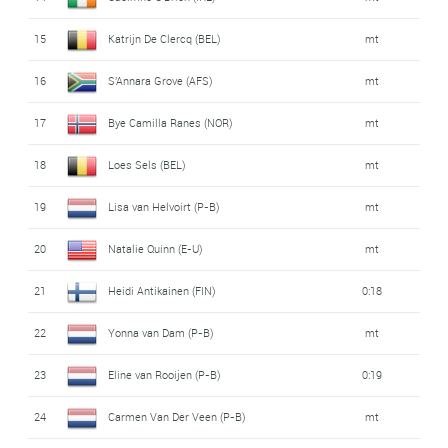
15
Katrijn De Clercq (BEL)
mt
16
S'Annara Grove (AFS)
mt
17
Bye Camilla Ranes (NOR)
mt
18
Loes Sels (BEL)
mt
19
Lisa van Helvoirt (P-B)
mt
20
Natalie Quinn (E-U)
mt
21
Heidi Antikainen (FIN)
0:18
22
Yonna van Dam (P-B)
mt
23
Eline van Rooijen (P-B)
0:19
24
Carmen Van Der Veen (P-B)
mt