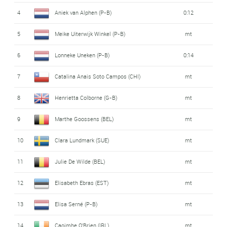
4
Aniek van Alphen (P-B)
0:12
5
Meike Uiterwijk Winkel (P-B)
mt
6
Lonneke Uneken (P-B)
0:14
7
Catalina Anais Soto Campos (CHI)
mt
8
Henrietta Colborne (G-B)
mt
9
Marthe Goossens (BEL)
mt
10
Clara Lundmark (SUE)
mt
11
Julie De Wilde (BEL)
mt
12
Elisabeth Ebras (EST)
mt
13
Elisa Serné (P-B)
mt
14
Caoimhe O'Brien (IRL)
mt