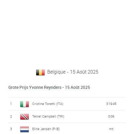
Belgique - 15 Août 2025
Grote Prijs Yvonne Reynders - 15 Août 2025
1
Cristina Tonetti (ITA)
3:19:45
2
Teniel Campbell (TRI)
0:06
3
Eline Jansen (P-B)
mt