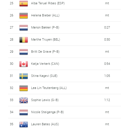
25
Alba Teruel Ribes (ESP)
mt
26
Helena Bieber (ALL)
mt
27
Manon Bakker (P-B)
0:27
28
Marthe Truyen (BEL)
0:30
29
Britt De Grave (P-B)
mt
30
Katja Verkerk (CAN)
0:54
31
Stina Kagevi (SUE)
1:05
32
Lea Lin Teutenberg (ALL)
mt
33
Sophie Lewis (G-B)
1:12
34
Nicole Steigenga (P-B)
mt
35
Lauren Bates (AUS)
mt