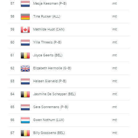
57
Masja Keesman (P-B)
mt
58
Tina Rucker (ALL)
mt
59
Mathilde Huot (CAN)
mt
60
Yilla Threels (P-B)
mt
61
Joyca Geerts (BEL)
mt
62
Elizabeth Hermolle (G-B)
mt
63
Heleen Gierveld (P-B)
mt
64
Jasmine De Schepper (BEL)
mt
65
Sara Sonnemans (P-B)
mt
66
Gwen Nothum (LUX)
mt
67
Billy Goossens (BEL)
mt