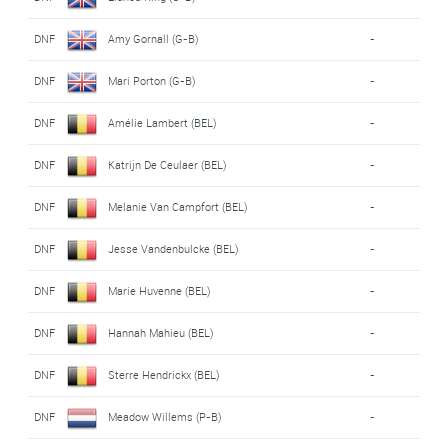
DNF
Amy Gornall (G-B)
-
DNF
Mari Porton (G-B)
-
DNF
Amélie Lambert (BEL)
-
DNF
Katrijn De Ceulaer (BEL)
-
DNF
Melanie Van Campfort (BEL)
-
DNF
Jesse Vandenbulcke (BEL)
-
DNF
Marie Huvenne (BEL)
-
DNF
Hannah Mahieu (BEL)
-
DNF
Sterre Hendrickx (BEL)
-
DNF
Meadow Willems (P-B)
-