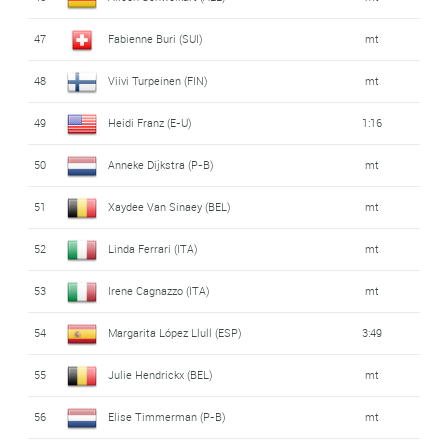
47
Fabienne Buri (SUI)
mt
48
Viivi Turpeinen (FIN)
mt
49
Heidi Franz (E-U)
1:16
50
Anneke Dijkstra (P-B)
mt
51
Xaydee Van Sinaey (BEL)
mt
52
Linda Ferrari (ITA)
mt
53
Irene Cagnazzo (ITA)
mt
54
Margarita López Llull (ESP)
3:49
55
Julie Hendrickx (BEL)
mt
56
Elise Timmerman (P-B)
mt