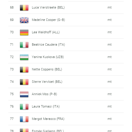
68
Luca Vierstraete (BEL)
mt
69
Madeline Cooper (G-B)
mt
70
Lea Waldhoff (ALL)
mt
71
Beatrice Caudera (ITA)
mt
72
Yanina Kuskova (UZB)
mt
73
Nette Coppens (BEL)
mt
74
Sterre Vervloet (BEL)
mt
75
Anniek Mos (P-B)
mt
76
Laura Tomasi (ITA)
mt
77
Margot Marasco (FRA)
mt
78
Esmée Gielkens (BEL)
mt