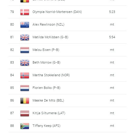
79
Olympia Norrid-Mortensen (DAN)
5:23
80
Alex Rawlinson (NZL)
mt
81
Matilda McKibben (G-B)
5:54
82
Malou Eisen (P-B)
mt
83
Beth Morrow (G-B)
mt
84
Martha Stokkeland (NOR)
mt
85
Florien Bolks (P-B)
mt
86
Maaike De Mits (BEL)
mt
87
Kitija Siltumena (LAT)
mt
88
Tiffany Keep (AFS)
mt