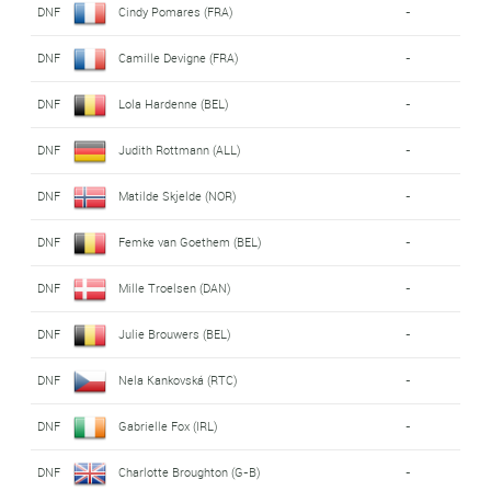
DNF
Cindy Pomares (FRA)
-
DNF
Camille Devigne (FRA)
-
DNF
Lola Hardenne (BEL)
-
DNF
Judith Rottmann (ALL)
-
DNF
Matilde Skjelde (NOR)
-
DNF
Femke van Goethem (BEL)
-
DNF
Mille Troelsen (DAN)
-
DNF
Julie Brouwers (BEL)
-
DNF
Nela Kankovská (RTC)
-
DNF
Gabrielle Fox (IRL)
-
DNF
Charlotte Broughton (G-B)
-