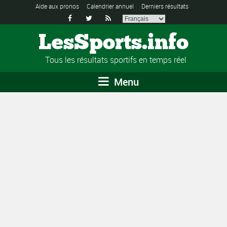
Aide aux pronos
Calendrier annuel
Derniers résultats



LesSports.info
Tous les résultats sportifs en temps réel
Menu