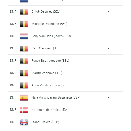
DNF
Chloë Desmet (BEL)
-
DNF
Michelle Dheedene (BEL)
-
DNF
Jony Van Den Eijnden (P-B)
-
DNF
Cato Cassiers (BEL)
-
DNF
Fauve Bastiaenssen (BEL)
-
DNF
Marith Vanhove (BEL)
-
DNF
Anna Vanderaerden (BEL)
-
DNF
Naia Amondarain Gazañaga (ESP)
-
DNF
Ketelsen Ida Krickau (DAN)
-
DNF
Isabel Mayes (G-B)
-