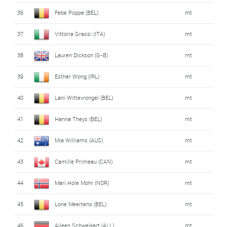
36
Febe Poppe (BEL)
mt
37
Vittoria Grassi (ITA)
mt
38
Lauren Dickson (G-B)
mt
39
Esther Wong (IRL)
mt
40
Lani Wittevrongel (BEL)
mt
41
Hanna Theys (BEL)
mt
42
Mia Williams (AUS)
mt
43
Camille Primeau (CAN)
mt
44
Mari Hole Mohr (NOR)
mt
45
Lone Meertens (BEL)
mt
46
Aileen Schweikart (ALL)
mt