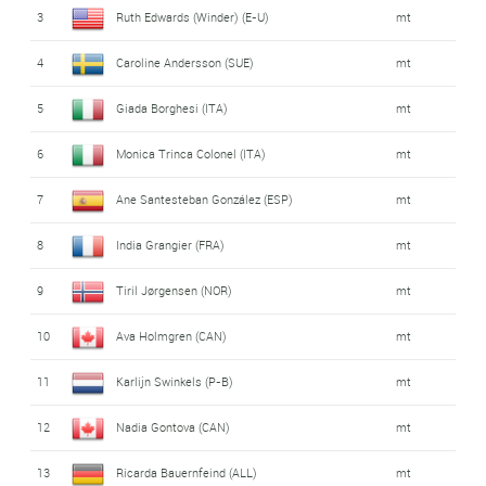
3
Ruth Edwards (Winder) (E-U)
mt
4
Caroline Andersson (SUE)
mt
5
Giada Borghesi (ITA)
mt
6
Monica Trinca Colonel (ITA)
mt
7
Ane Santesteban González (ESP)
mt
8
India Grangier (FRA)
mt
9
Tiril Jørgensen (NOR)
mt
10
Ava Holmgren (CAN)
mt
11
Karlijn Swinkels (P-B)
mt
12
Nadia Gontova (CAN)
mt
13
Ricarda Bauernfeind (ALL)
mt