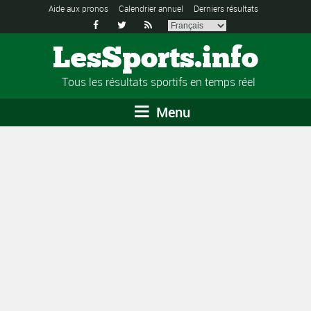
Aide aux pronos
Calendrier annuel
Derniers résultats



LesSports.info
Tous les résultats sportifs en temps réel
Menu