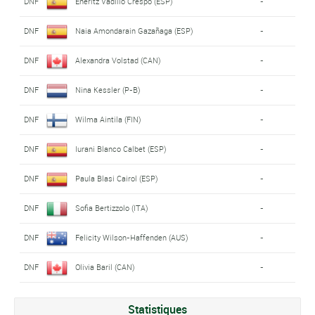
DNF
Eneritz Vadillo Crespo (ESP)
-
DNF
Naia Amondarain Gazañaga (ESP)
-
DNF
Alexandra Volstad (CAN)
-
DNF
Nina Kessler (P-B)
-
DNF
Wilma Aintila (FIN)
-
DNF
Iurani Blanco Calbet (ESP)
-
DNF
Paula Blasi Cairol (ESP)
-
DNF
Sofia Bertizzolo (ITA)
-
DNF
Felicity Wilson-Haffenden (AUS)
-
DNF
Olivia Baril (CAN)
-
Statistiques