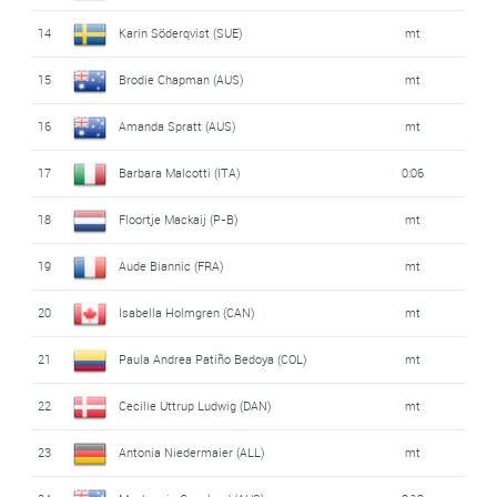
14
Karin Söderqvist (SUE)
mt
15
Brodie Chapman (AUS)
mt
16
Amanda Spratt (AUS)
mt
17
Barbara Malcotti (ITA)
0:06
18
Floortje Mackaij (P-B)
mt
19
Aude Biannic (FRA)
mt
20
Isabella Holmgren (CAN)
mt
21
Paula Andrea Patiño Bedoya (COL)
mt
22
Cecilie Uttrup Ludwig (DAN)
mt
23
Antonia Niedermaier (ALL)
mt