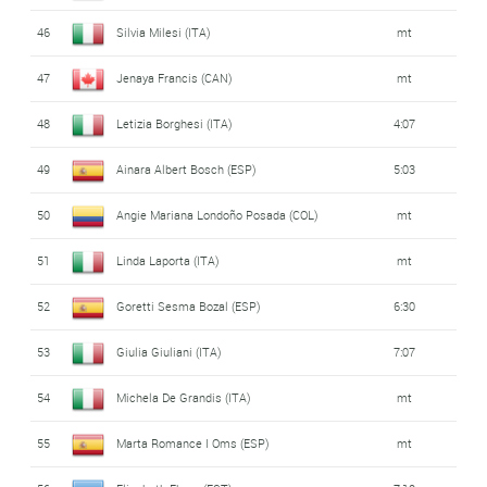
46
Silvia Milesi (ITA)
mt
47
Jenaya Francis (CAN)
mt
48
Letizia Borghesi (ITA)
4:07
49
Ainara Albert Bosch (ESP)
5:03
50
Angie Mariana Londoño Posada (COL)
mt
51
Linda Laporta (ITA)
mt
52
Goretti Sesma Bozal (ESP)
6:30
53
Giulia Giuliani (ITA)
7:07
54
Michela De Grandis (ITA)
mt
55
Marta Romance I Oms (ESP)
mt