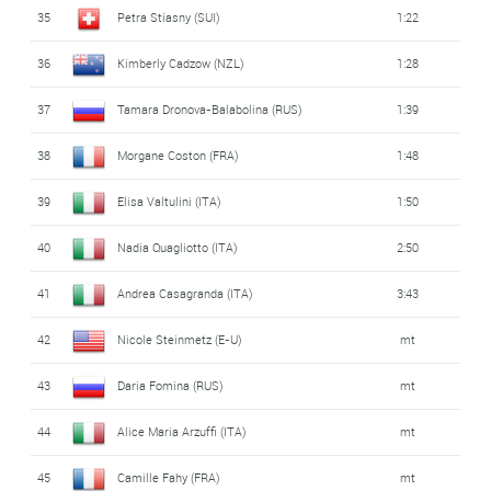
35
Petra Stiasny (SUI)
1:22
36
Kimberly Cadzow (NZL)
1:28
37
Tamara Dronova-Balabolina (RUS)
1:39
38
Morgane Coston (FRA)
1:48
39
Elisa Valtulini (ITA)
1:50
40
Nadia Quagliotto (ITA)
2:50
41
Andrea Casagranda (ITA)
3:43
42
Nicole Steinmetz (E-U)
mt
43
Daria Fomina (RUS)
mt
44
Alice Maria Arzuffi (ITA)
mt
45
Camille Fahy (FRA)
mt