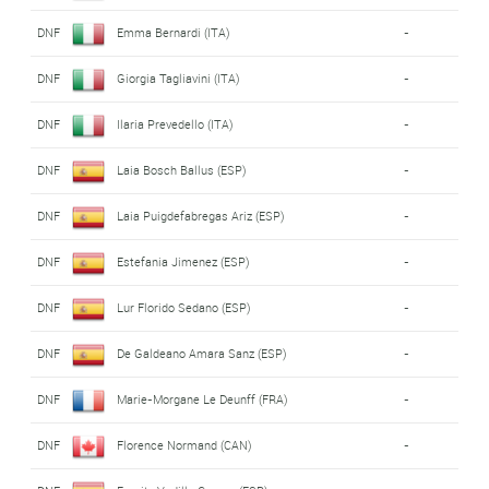
DNF
Emma Bernardi (ITA)
-
DNF
Giorgia Tagliavini (ITA)
-
DNF
Ilaria Prevedello (ITA)
-
DNF
Laia Bosch Ballus (ESP)
-
DNF
Laia Puigdefabregas Ariz (ESP)
-
DNF
Estefania Jimenez (ESP)
-
DNF
Lur Florido Sedano (ESP)
-
DNF
De Galdeano Amara Sanz (ESP)
-
DNF
Marie-Morgane Le Deunff (FRA)
-
DNF
Florence Normand (CAN)
-