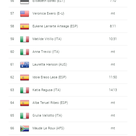
56
Elisabeth Ebras (EST)
7:10
57
Veronica Ewers (E-U)
mt
58
Eukene Larrarte Arteaga (ESP)
8:11
59
Matilde Vitillo (ITA)
10:31
60
Anna Trevisi (ITA)
mt
61
Lauretta Hanson (AUS)
mt
62
Idoia Eraso Lasa (ESP)
11:50
63
Katia Ragusa (ITA)
14:13
64
Alba Teruel Ribes (ESP)
mt
65
Giulia Vallotto (ITA)
mt
66
Maude Le Roux (AFS)
mt