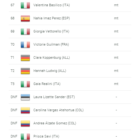
67
Valentina Basilico (ITA)
mt
68
Nahia Imaz Perez (ESP)
mt
69
Giorgia Vettorello (ITA)
mt
70
Victorie Guilman (FRA)
mt
71
Clara Koppenburg (ALL)
mt
72
Hannah Ludwig (ALL)
mt
73
Gaia Realini (ITA)
mt
DNF
Laura Lizette Sander (EST)
-
DNF
Carolina Vargas Atehortua (COL)
-
DNF
Andrea Álzate Gomez (COL)
-
DNF
Prisca Savi (ITA)
-