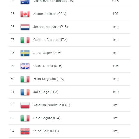
24
Mackenzie Coupland (AUS)
0:18
25
Alison Jackson (CAN)
1:01
26
Jeanne Korevaar (P-B)
mt
27
Carlotta Cipressi (ITA)
mt
28
Stina Kagevi (SUE)
mt
29
Claire Steels (G-B)
1:05
30
Erica Magnaldi (ITA)
mt
31
Julie Bego (FRA)
1:19
32
Karolina Perekitko (POL)
mt
33
Gaia Segato (ITA)
mt
34
Stine Dale (NOR)
mt