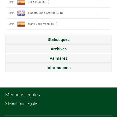
DNF
Julia Pujol (ESP)
-
DNF
Elspeth Katie Storrar (G-B)
-
DNF
Maria Jose Vano (ESP)
-
Statistiques
Archives
Palmarès
Informations
Mentions légales
Mentions légales