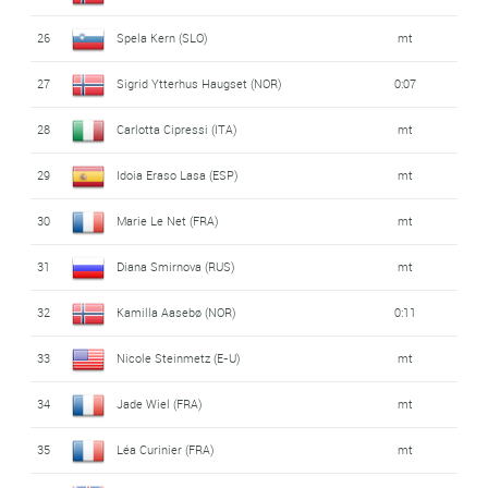
26
Spela Kern (SLO)
mt
27
Sigrid Ytterhus Haugset (NOR)
0:07
28
Carlotta Cipressi (ITA)
mt
29
Idoia Eraso Lasa (ESP)
mt
30
Marie Le Net (FRA)
mt
31
Diana Smirnova (RUS)
mt
32
Kamilla Aasebø (NOR)
0:11
33
Nicole Steinmetz (E-U)
mt
34
Jade Wiel (FRA)
mt
35
Léa Curinier (FRA)
mt