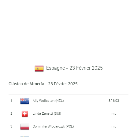
Espagne - 23 Février 2025
Clásica de Almería - 23 Février 2025
1
Ally Wollaston (NZL)
3:16:03
2
Linda Zanetti (SUI)
mt
3
Dominika Wlodarczyk (POL)
mt