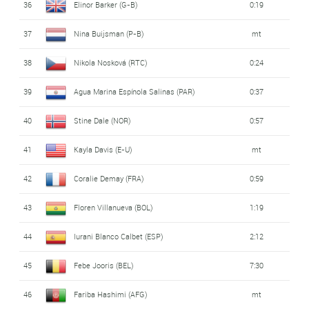
36
Elinor Barker (G-B)
0:19
37
Nina Buijsman (P-B)
mt
38
Nikola Nosková (RTC)
0:24
39
Agua Marina Espínola Salinas (PAR)
0:37
40
Stine Dale (NOR)
0:57
41
Kayla Davis (E-U)
mt
42
Coralie Demay (FRA)
0:59
43
Floren Villanueva (BOL)
1:19
44
Iurani Blanco Calbet (ESP)
2:12
45
Febe Jooris (BEL)
7:30
46
Fariba Hashimi (AFG)
mt