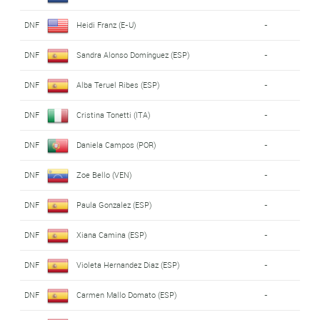
DNF
Heidi Franz (E-U)
-
DNF
Sandra Alonso Domínguez (ESP)
-
DNF
Alba Teruel Ribes (ESP)
-
DNF
Cristina Tonetti (ITA)
-
DNF
Daniela Campos (POR)
-
DNF
Zoe Bello (VEN)
-
DNF
Paula Gonzalez (ESP)
-
DNF
Xiana Camina (ESP)
-
DNF
Violeta Hernandez Diaz (ESP)
-
DNF
Carmen Mallo Domato (ESP)
-