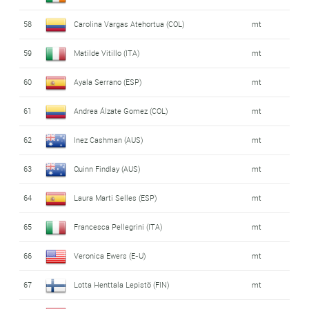
58
Carolina Vargas Atehortua (COL)
mt
59
Matilde Vitillo (ITA)
mt
60
Ayala Serrano (ESP)
mt
61
Andrea Álzate Gomez (COL)
mt
62
Inez Cashman (AUS)
mt
63
Quinn Findlay (AUS)
mt
64
Laura Marti Selles (ESP)
mt
65
Francesca Pellegrini (ITA)
mt
66
Veronica Ewers (E-U)
mt
67
Lotta Henttala Lepistö (FIN)
mt