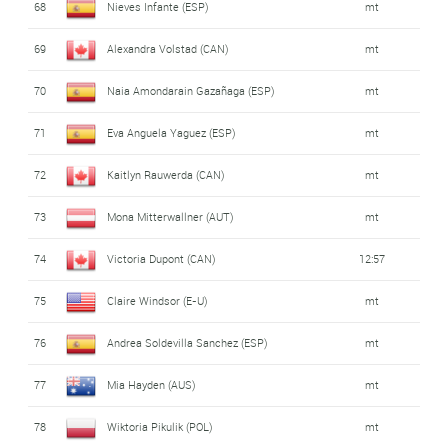
68
Nieves Infante (ESP)
mt
69
Alexandra Volstad (CAN)
mt
70
Naia Amondarain Gazañaga (ESP)
mt
71
Eva Anguela Yaguez (ESP)
mt
72
Kaitlyn Rauwerda (CAN)
mt
73
Mona Mitterwallner (AUT)
mt
74
Victoria Dupont (CAN)
12:57
75
Claire Windsor (E-U)
mt
76
Andrea Soldevilla Sanchez (ESP)
mt
77
Mia Hayden (AUS)
mt
78
Wiktoria Pikulik (POL)
mt