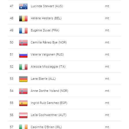
47
Lucinda Stewart (AUS)
mt
48
Hélène Hesters (BEL)
mt
49
Eugénie Duval (FRA)
mt
50
Camilla Rånes Bye (NOR)
mt
51
Valeria Valgonen (RUS)
mt
52
Alessia Missiaggia (ITA)
mt
53
Lana Eberle (ALL)
mt
54
Anne Dorthe Ysland (NOR)
mt
55
Ingrid Ruiz Sanchez (ESP)
mt
56
Leila Gschwentner (AUT)
mt
57
Caoimhe O'Brien (IRL)
mt