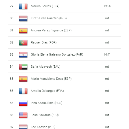
79
Marion Borras (FRA)
13:56
80
Kirstie van Haaften (P-B)
mt
81
Andrea Perez Figueroa (ESP)
mt
82
Raquel Dias (POR)
mt
83
Gloria Elena Galeano Gonzalez (PAR)
14:41
84
Safia Alsayegh (EAU)
mt
85
Maria Magdalena Deya (ESP)
mt
86
Amalia Debarges (FRA)
mt
87
Inna Abaidullina (RUS)
mt
88
Tess Edwards (E-U)
mt
89
Fee Knaven (P-B)
mt