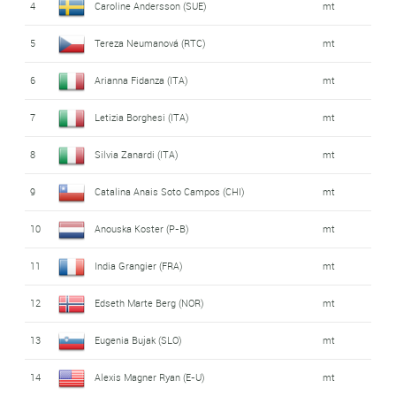
4
Caroline Andersson (SUE)
mt
5
Tereza Neumanová (RTC)
mt
6
Arianna Fidanza (ITA)
mt
7
Letizia Borghesi (ITA)
mt
8
Silvia Zanardi (ITA)
mt
9
Catalina Anais Soto Campos (CHI)
mt
10
Anouska Koster (P-B)
mt
11
India Grangier (FRA)
mt
12
Edseth Marte Berg (NOR)
mt
13
Eugenia Bujak (SLO)
mt
14
Alexis Magner Ryan (E-U)
mt