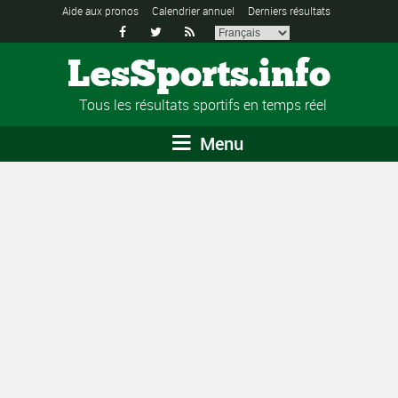
Aide aux pronos
Calendrier annuel
Derniers résultats



LesSports.info
Tous les résultats sportifs en temps réel
Menu