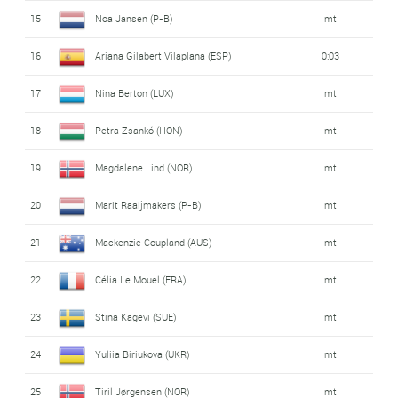
15
Noa Jansen (P-B)
mt
16
Ariana Gilabert Vilaplana (ESP)
0:03
17
Nina Berton (LUX)
mt
18
Petra Zsankó (HON)
mt
19
Magdalene Lind (NOR)
mt
20
Marit Raaijmakers (P-B)
mt
21
Mackenzie Coupland (AUS)
mt
22
Célia Le Mouel (FRA)
mt
23
Stina Kagevi (SUE)
mt
24
Yuliia Biriukova (UKR)
mt
25
Tiril Jørgensen (NOR)
mt