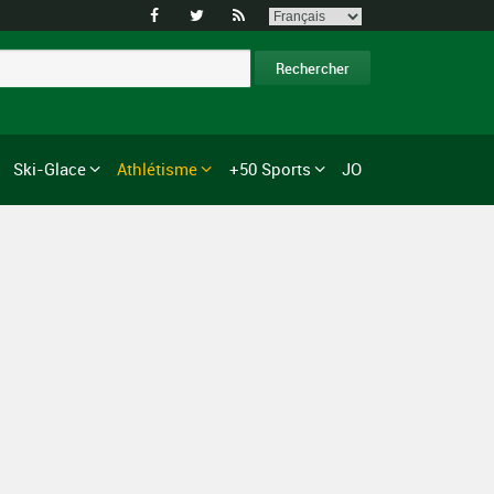



Ski-Glace
Athlétisme
+50 Sports
JO