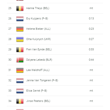
25
Hanna Theys (BEL)
mt
26
Evy Kuijpers (P-B)
0:13
27
Helena Bieber (ALL)
0:23
28
Olha Kulynych (UKR)
0:27
29
Fien Van Eynde (BEL)
0:33
30
Dziyana Lebedz (BLR)
0:44
31
Lea Waldhoff (ALL)
mt
32
Jenna Van Tongeren (P-B)
mt
33
Elisa Serné (P-B)
mt
34
Jinse Peeters (BEL)
mt