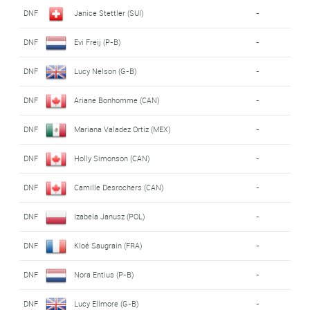
DNF
Janice Stettler (SUI)
-
DNF
Evi Freij (P-B)
-
DNF
Lucy Nelson (G-B)
-
DNF
Ariane Bonhomme (CAN)
-
DNF
Mariana Valadez Ortiz (MEX)
-
DNF
Holly Simonson (CAN)
-
DNF
Camille Desrochers (CAN)
-
DNF
Izabela Janusz (POL)
-
DNF
Kloé Saugrain (FRA)
-
DNF
Nora Entius (P-B)
-
DNF
Lucy Ellmore (G-B)
-