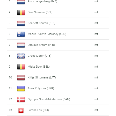
3
Puck Langenbarg (P-B)
mt
4
Dina Scavone (BEL)
mt
5
Scarlett Souren (P-B)
mt
6
Maeve Plouffe-Moroney (AUS)
mt
7
Danique Braam (P-B)
mt
8
Grace Lister (G-B)
mt
9
Mieke Docx (BEL)
mt
10
Kitija Siltumena (LAT)
mt
11
Anna Kolyzhuk (UKR)
mt
12
Olympia Norrid-Mortensen (DAN)
mt
13
Lorena Leu (SUI)
mt