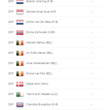
DNF
Bodine Vollering (P-B)
-
DNF
Dewika Mulya Sova (INO)
-
DNF
Mirthe Van Der Beek (P-B)
-
DNF
Emma Dyrhovden (NOR)
-
DNF
Hannah Mahieu (BEL)
-
DNF
An-Sofie Marien (BEL)
-
DNF
Anna Vanderaerden (BEL)
-
DNF
Emma Van Pelt (BEL)
-
DNF
Mikka Holm (DAN)
-
DNF
Yasmine El Meddah (ALG)
-
DNF
Charlotte Broughton (G-B)
-