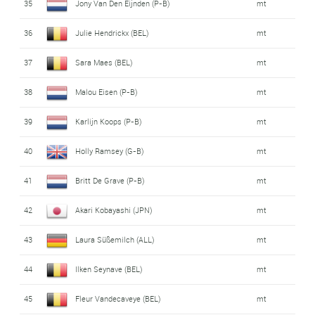
35
Jony Van Den Eijnden (P-B)
mt
36
Julie Hendrickx (BEL)
mt
37
Sara Maes (BEL)
mt
38
Malou Eisen (P-B)
mt
39
Karlijn Koops (P-B)
mt
40
Holly Ramsey (G-B)
mt
41
Britt De Grave (P-B)
mt
42
Akari Kobayashi (JPN)
mt
43
Laura Süßemilch (ALL)
mt
44
Ilken Seynave (BEL)
mt
45
Fleur Vandecaveye (BEL)
mt