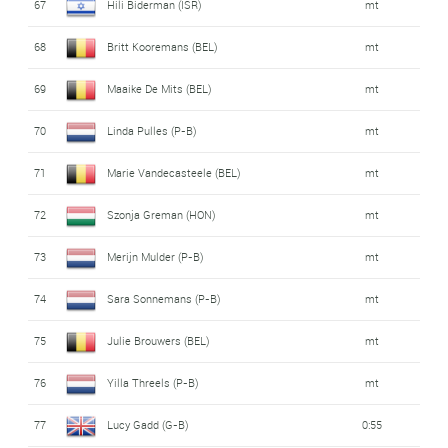
67
Hili Biderman (ISR)
mt
68
Britt Kooremans (BEL)
mt
69
Maaike De Mits (BEL)
mt
70
Linda Pulles (P-B)
mt
71
Marie Vandecasteele (BEL)
mt
72
Szonja Greman (HON)
mt
73
Merijn Mulder (P-B)
mt
74
Sara Sonnemans (P-B)
mt
75
Julie Brouwers (BEL)
mt
76
Yilla Threels (P-B)
mt
77
Lucy Gadd (G-B)
0:55