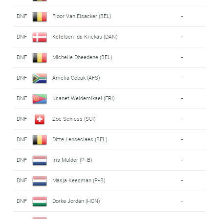
DNF
Floor Van Elsacker (BEL)
-
DNF
Ketelsen Ida Krickau (DAN)
-
DNF
Michelle Dheedene (BEL)
-
DNF
Amelia Cebak (AFS)
-
DNF
Ksanet Weldemikael (ERI)
-
DNF
Zoe Schiess (SUI)
-
DNF
Ditte Lenseclaes (BEL)
-
DNF
Iris Mulder (P-B)
-
DNF
Masja Keesman (P-B)
-
DNF
Dorka Jordán (HON)
-