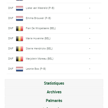
DNF
Lieke van Weereld (P-B)
-
DNF
Emma Brouwer (P-B)
-
DNF
Fien De Wispelaere (BEL)
-
DNF
Marie Huvenne (BEL)
-
DNF
Sterre Hendrickx (BEL)
-
DNF
Marjolein Moreau (BEL)
-
DNF
Leonie Bos (P-B)
-
Statistiques
Archives
Palmarès