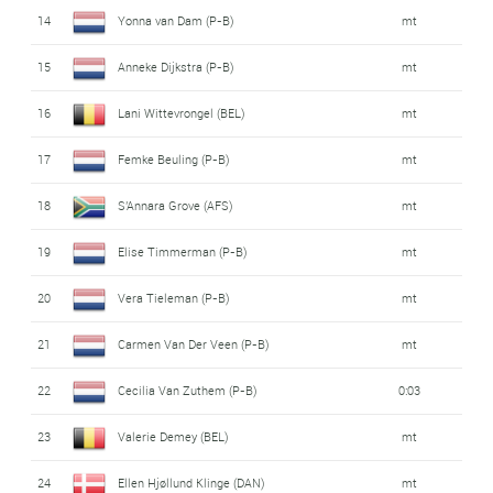
14
Yonna van Dam (P-B)
mt
15
Anneke Dijkstra (P-B)
mt
16
Lani Wittevrongel (BEL)
mt
17
Femke Beuling (P-B)
mt
18
S'Annara Grove (AFS)
mt
19
Elise Timmerman (P-B)
mt
20
Vera Tieleman (P-B)
mt
21
Carmen Van Der Veen (P-B)
mt
22
Cecilia Van Zuthem (P-B)
0:03
23
Valerie Demey (BEL)
mt
24
Ellen Hjøllund Klinge (DAN)
mt