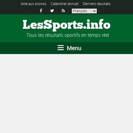
Aide aux pronos
Calendrier annuel
Derniers résultats



LesSports.info
Tous les résultats sportifs en temps réel
Menu