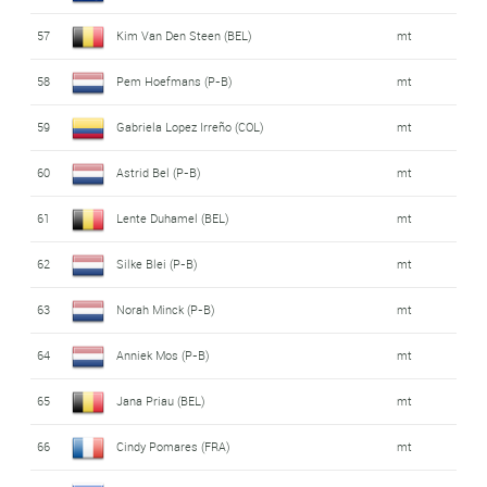
57
Kim Van Den Steen (BEL)
mt
58
Pem Hoefmans (P-B)
mt
59
Gabriela Lopez Irreño (COL)
mt
60
Astrid Bel (P-B)
mt
61
Lente Duhamel (BEL)
mt
62
Silke Blei (P-B)
mt
63
Norah Minck (P-B)
mt
64
Anniek Mos (P-B)
mt
65
Jana Priau (BEL)
mt
66
Cindy Pomares (FRA)
mt