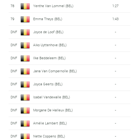
78
Yenthe Van Lommel (BEL)
1:27
79
Emma Theys (BEL)
1:43
DNF
Joyce de Loof (BEL)
-
DNF
Aiko Uyttenhove (BEL)
-
DNF
Ilke Beddeleem (BEL)
-
DNF
Jana Van Compernolle (BEL)
-
DNF
Joyca Geerts (BEL)
-
DNF
Isabel Vandewalle (BEL)
-
DNF
Morgane De Halleux (BEL)
-
DNF
Amélie Lambert (BEL)
-
DNF
Nette Coppens (BEL)
-