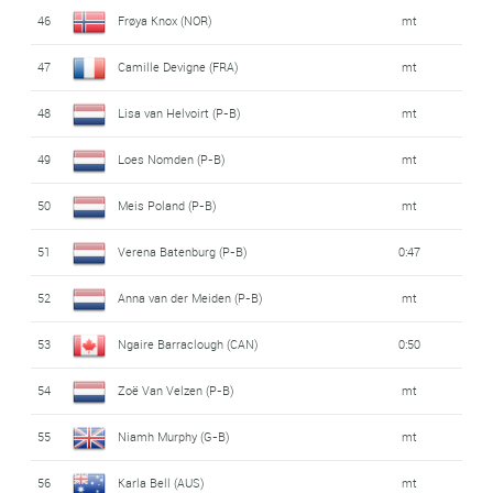
46
Frøya Knox (NOR)
mt
47
Camille Devigne (FRA)
mt
48
Lisa van Helvoirt (P-B)
mt
49
Loes Nomden (P-B)
mt
50
Meis Poland (P-B)
mt
51
Verena Batenburg (P-B)
0:47
52
Anna van der Meiden (P-B)
mt
53
Ngaire Barraclough (CAN)
0:50
54
Zoë Van Velzen (P-B)
mt
55
Niamh Murphy (G-B)
mt
56
Karla Bell (AUS)
mt