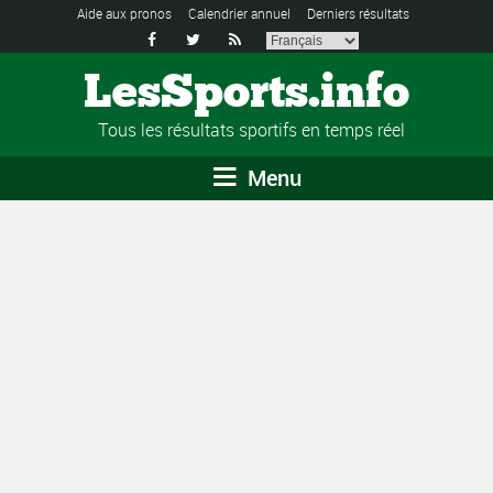
Aide aux pronos
Calendrier annuel
Derniers résultats



LesSports.info
Tous les résultats sportifs en temps réel
Menu