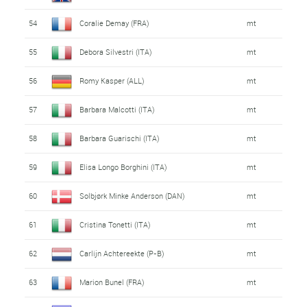
54
Coralie Demay (FRA)
mt
55
Debora Silvestri (ITA)
mt
56
Romy Kasper (ALL)
mt
57
Barbara Malcotti (ITA)
mt
58
Barbara Guarischi (ITA)
mt
59
Elisa Longo Borghini (ITA)
mt
60
Solbjørk Minke Anderson (DAN)
mt
61
Cristina Tonetti (ITA)
mt
62
Carlijn Achtereekte (P-B)
mt
63
Marion Bunel (FRA)
mt