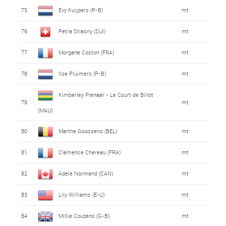
75
Evy Kuijpers (P-B)
mt
76
Petra Stiasny (SUI)
mt
77
Morgane Coston (FRA)
mt
78
Ilse Pluimers (P-B)
mt
Kimberley Pienaar - Le Court de Billot
79
mt
(MAU)
80
Marthe Goossens (BEL)
mt
81
Clémence Chereau (FRA)
mt
82
Adele Normand (CAN)
mt
83
Lily Williams (E-U)
mt
84
Millie Couzens (G-B)
mt