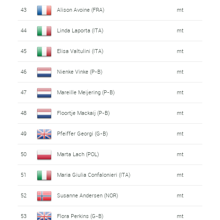
43
Alison Avoine (FRA)
mt
44
Linda Laporta (ITA)
mt
45
Elisa Valtulini (ITA)
mt
46
Nienke Vinke (P-B)
mt
47
Mareille Meijering (P-B)
mt
48
Floortje Mackaij (P-B)
mt
49
Pfeiffer Georgi (G-B)
mt
50
Marta Lach (POL)
mt
51
Maria Giulia Confalonieri (ITA)
mt
52
Susanne Andersen (NOR)
mt
53
Flora Perkins (G-B)
mt