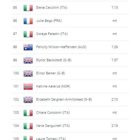
95
Elena Cecchini (ITA)
1:13
96
Julie Bego (FRA)
mt
97
Soraya Paladin (ITA)
mt
98
Felicity Wilson-Haffenden (AUS)
1:26
99
Elynor Backstedt (G-B)
1:37
100
Elinor Barker (G-B)
mt
101
Katrine Aalerud (NOR)
mt
102
Elizabeth Deignan-Armitstead (G-B)
2:10
103
Chiara Consonni (ITA)
mt
104
Ilaria Sanguineti (ITA)
2:19
105
Laura Tomasi (ITA)
mt