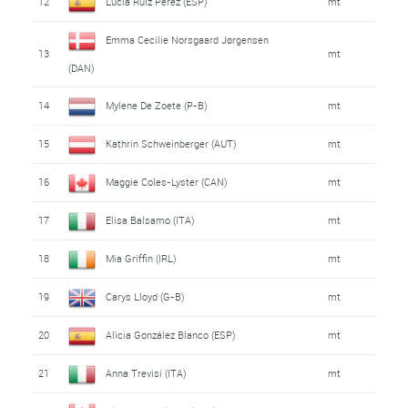
12
Lucia Ruiz Perez (ESP)
mt
Emma Cecilie Norsgaard Jørgensen
13
mt
(DAN)
14
Mylene De Zoete (P-B)
mt
15
Kathrin Schweinberger (AUT)
mt
16
Maggie Coles-Lyster (CAN)
mt
17
Elisa Balsamo (ITA)
mt
18
Mia Griffin (IRL)
mt
19
Carys Lloyd (G-B)
mt
20
Alicia González Blanco (ESP)
mt
21
Anna Trevisi (ITA)
mt