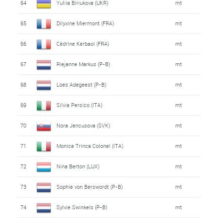
64
Yuliia Biriukova (UKR)
mt
65
Dilyxine Miermont (FRA)
mt
66
Cédrine Kerbaol (FRA)
mt
67
Riejanne Markus (P-B)
mt
68
Loes Adegeest (P-B)
mt
69
Silvia Persico (ITA)
mt
70
Nora Jencusova (SVK)
mt
71
Monica Trinca Colonel (ITA)
mt
72
Nina Berton (LUX)
mt
73
Sophie von Berswordt (P-B)
mt
74
Sylvie Swinkels (P-B)
mt