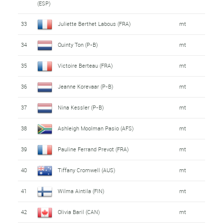
(ESP)
33
Juliette Berthet Labous (FRA)
mt
34
Quinty Ton (P-B)
mt
35
Victoire Berteau (FRA)
mt
36
Jeanne Korevaar (P-B)
mt
37
Nina Kessler (P-B)
mt
38
Ashleigh Moolman Pasio (AFS)
mt
39
Pauline Ferrand Prevot (FRA)
mt
40
Tiffany Cromwell (AUS)
mt
41
Wilma Aintila (FIN)
mt
42
Olivia Baril (CAN)
mt