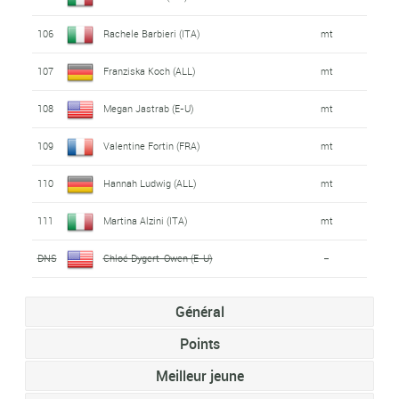
106
Rachele Barbieri (ITA)
mt
107
Franziska Koch (ALL)
mt
108
Megan Jastrab (E-U)
mt
109
Valentine Fortin (FRA)
mt
110
Hannah Ludwig (ALL)
mt
111
Martina Alzini (ITA)
mt
DNS
Chloé Dygert-Owen (E-U)
-
Général
Points
Meilleur jeune