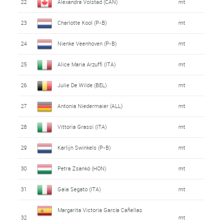
22
Alexandra Volstad (CAN)
mt
23
Charlotte Kool (P-B)
mt
24
Nienke Veenhoven (P-B)
mt
25
Alice Maria Arzuffi (ITA)
mt
26
Julie De Wilde (BEL)
mt
27
Antonia Niedermaier (ALL)
mt
28
Vittoria Grassi (ITA)
mt
29
Karlijn Swinkels (P-B)
mt
30
Petra Zsankó (HON)
mt
31
Gaia Segato (ITA)
mt
Margarita Victoria García Cañellas
32
mt