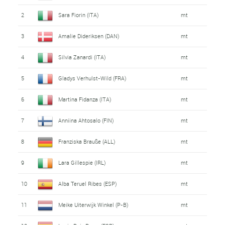
2
Sara Fiorin (ITA)
mt
3
Amalie Dideriksen (DAN)
mt
4
Silvia Zanardi (ITA)
mt
5
Gladys Verhulst-Wild (FRA)
mt
6
Martina Fidanza (ITA)
mt
7
Anniina Ahtosalo (FIN)
mt
8
Franziska Brauße (ALL)
mt
9
Lara Gillespie (IRL)
mt
10
Alba Teruel Ribes (ESP)
mt
11
Meike Uiterwijk Winkel (P-B)
mt