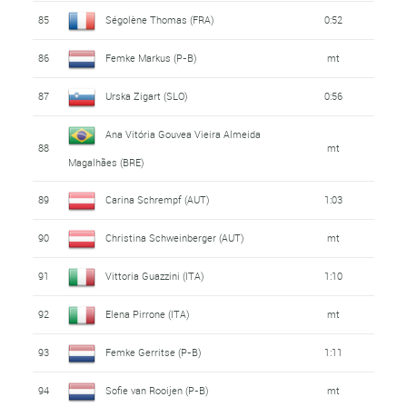
85
Ségolène Thomas (FRA)
0:52
86
Femke Markus (P-B)
mt
87
Urska Zigart (SLO)
0:56
Ana Vitória Gouvea Vieira Almeida
88
mt
Magalhães (BRE)
89
Carina Schrempf (AUT)
1:03
90
Christina Schweinberger (AUT)
mt
91
Vittoria Guazzini (ITA)
1:10
92
Elena Pirrone (ITA)
mt
93
Femke Gerritse (P-B)
1:11
94
Sofie van Rooijen (P-B)
mt