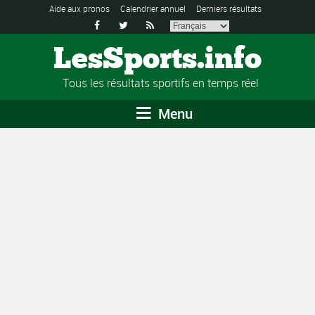
Aide aux pronos
Calendrier annuel
Derniers résultats



LesSports.info
Tous les résultats sportifs en temps réel
Menu