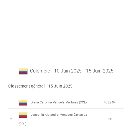
Colombie - 10 Juin 2025 - 15 Juin 2025
Classement général - 15 Juin 2025
1
Diana Carolina Peñuela Martinez (COL)
18:29:04
Jessenia Alejandra Meneses Gonzalez
2
0:31
(COL)