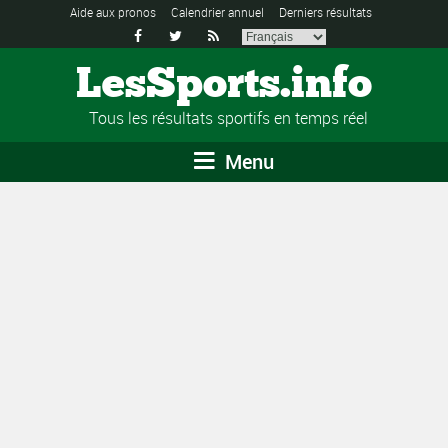
Aide aux pronos
Calendrier annuel
Derniers résultats



LesSports.info
Tous les résultats sportifs en temps réel
Menu