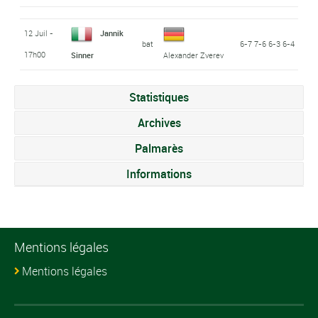
12 Juil -
Jannik
bat
6-7 7-6 6-3 6-4
17h00
Sinner
Alexander Zverev
Statistiques
Archives
Palmarès
Informations
Mentions légales
Mentions légales