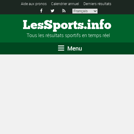
Aide aux pronos
Calendrier annuel
Derniers résultats



LesSports.info
Tous les résultats sportifs en temps réel
Menu