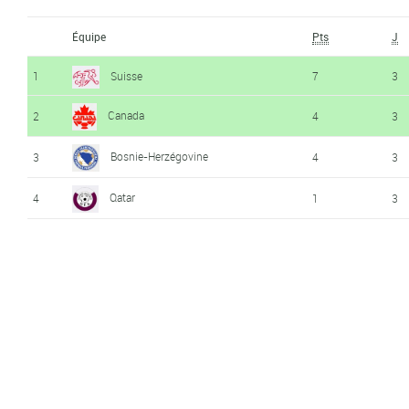
Équipe
Pts
J
1
Suisse
7
3
Canada
2
4
3
Bosnie-Herzégovine
3
4
3
Qatar
4
1
3