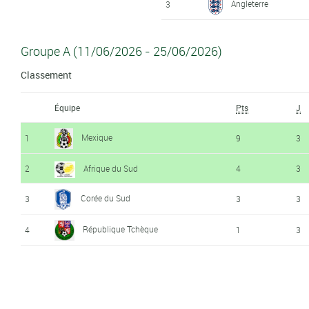
Angleterre
3
Groupe A (11/06/2026 - 25/06/2026)
Classement
Équipe
Pts
J
Mexique
1
9
3
2
Afrique du Sud
4
3
Corée du Sud
3
3
3
République Tchèque
4
1
3