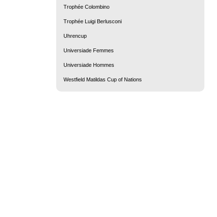
Trophée Colombino
Trophée Luigi Berlusconi
Uhrencup
Universiade Femmes
Universiade Hommes
Westfield Matildas Cup of Nations