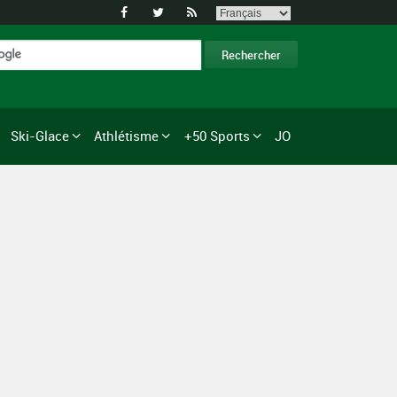



Ski-Glace
Athlétisme
+50 Sports
JO