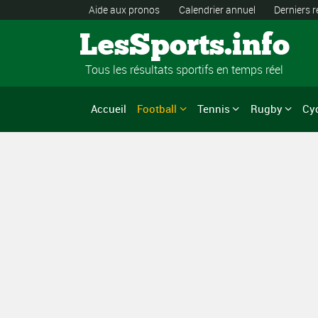
Aide aux pronos
Calendrier annuel
Derniers r
LesSports.info
Tous les résultats sportifs en temps réel
Accueil
Football
Tennis
Rugby
Cy