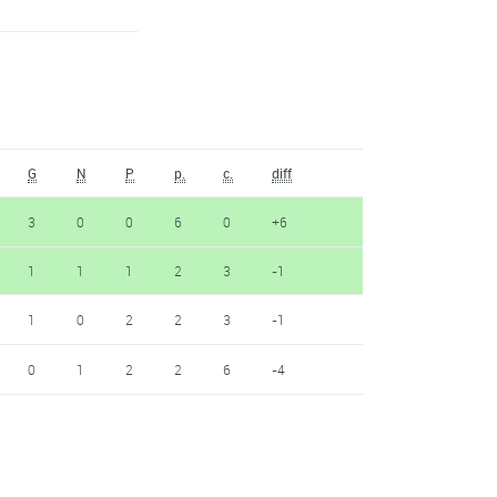
G
N
P
p.
c.
diff
3
0
0
6
0
+6
1
1
1
2
3
-1
1
0
2
2
3
-1
0
1
2
2
6
-4