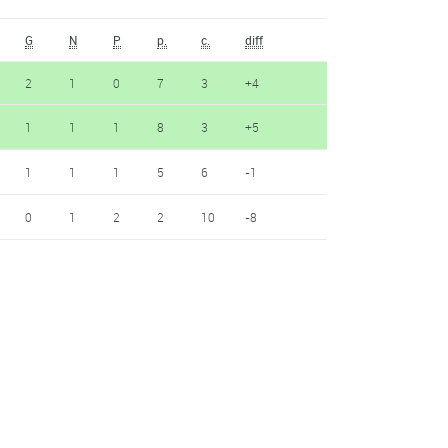
G
N
P
p.
c.
diff
2
1
0
7
3
+4
1
1
1
8
3
+5
1
1
1
5
6
-1
0
1
2
2
10
-8