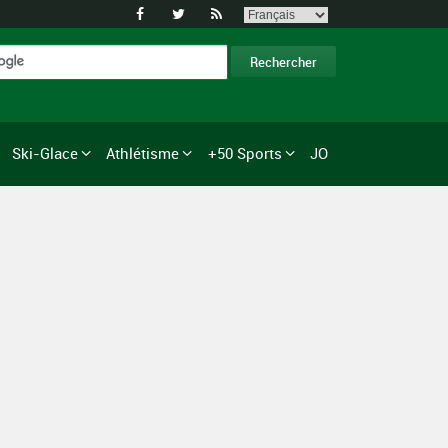



Ski-Glace
Athlétisme
+50 Sports
JO