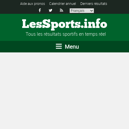
Aide aux pronos
Calendrier annuel
Derniers résultats



LesSports.info
Tous les résultats sportifs en temps réel
Menu