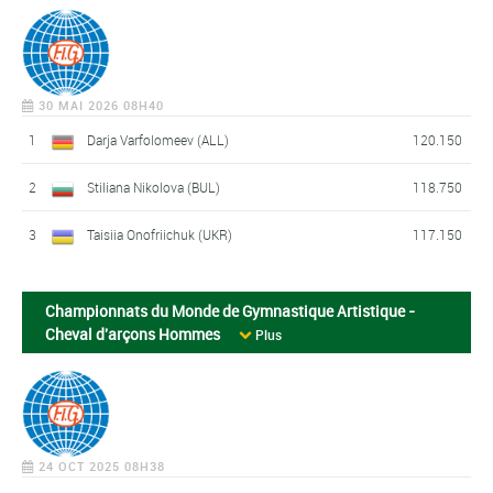
30 MAI 2026 08H40
1
Darja Varfolomeev (ALL)
120.150
2
Stiliana Nikolova (BUL)
118.750
3
Taisiia Onofriichuk (UKR)
117.150
Championnats du Monde de Gymnastique Artistique -
Cheval d'arçons Hommes
Plus
24 OCT 2025 08H38