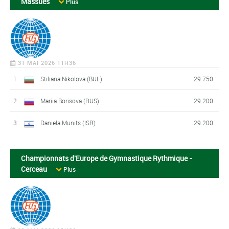
Massues
Plus
31 MAI 2026 11H36
1
Stiliana Nikolova (BUL)
29.750
2
Mariia Borisova (RUS)
29.200
3
Daniela Munits (ISR)
29.200
Championnats d'Europe de Gymnastique Rythmique -
Cerceau
Plus