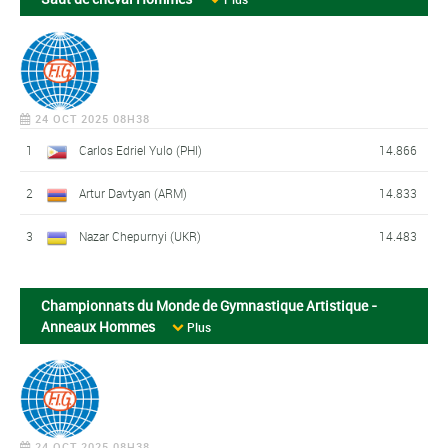
24 OCT 2025 08H38
1
Carlos Edriel Yulo (PHI)
14.866
2
Artur Davtyan (ARM)
14.833
3
Nazar Chepurnyi (UKR)
14.483
Championnats du Monde de Gymnastique Artistique -
Anneaux Hommes
Plus
24 OCT 2025 08H38