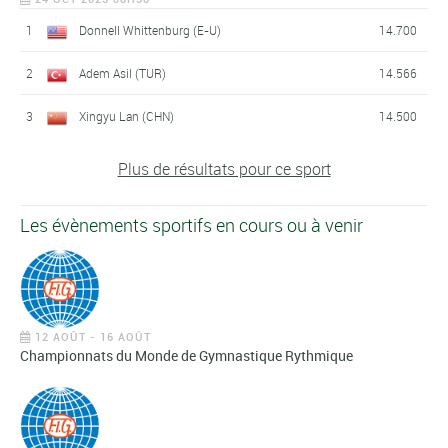
1
Donnell Whittenburg (E-U)
14.700
2
Adem Asil (TUR)
14.566
3
Xingyu Lan (CHN)
14.500
Plus de résultats pour ce sport
Les évènements sportifs en cours ou à venir
12 AOÛT - 16 AOÛT
Championnats du Monde de Gymnastique Rythmique