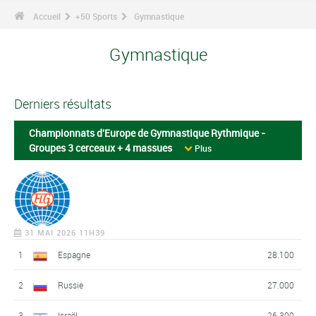
Accueil
+50 Sports
Gymnastique
Gymnastique
Derniers résultats
Championnats d'Europe de Gymnastique Rythmique -
Groupes 3 cerceaux + 4 massues
Plus
31 MAI 2026 11H39
1
Espagne
28.100
2
Russie
27.000
3
Israël
26.300