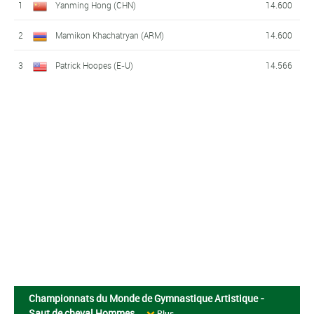
1
Yanming Hong (CHN)
14.600
2
Mamikon Khachatryan (ARM)
14.600
3
Patrick Hoopes (E-U)
14.566
Championnats du Monde de Gymnastique Artistique -
Saut de cheval Hommes
Plus