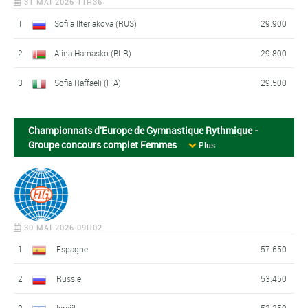
31 MAI 2026 11H36
1
Sofiia Ilteriakova (RUS)
29.900
2
Alina Harnasko (BLR)
29.800
3
Sofia Raffaeli (ITA)
29.500
Championnats d'Europe de Gymnastique Rythmique -
Groupe concours complet Femmes
Plus
30 MAI 2026 09H02
1
Espagne
57.650
2
Russie
53.450