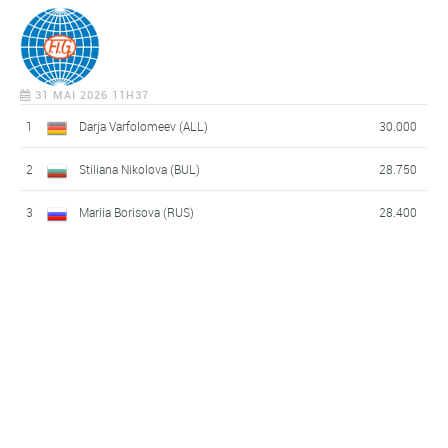
31 MAI 2026 11H37
1
Darja Varfolomeev (ALL)
30.000
2
Stiliana Nikolova (BUL)
28.750
3
Mariia Borisova (RUS)
28.400