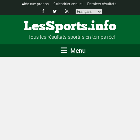
Aide aux pronos
Calendrier annuel
Derniers résultats



LesSports.info
Tous les résultats sportifs en temps réel
Menu