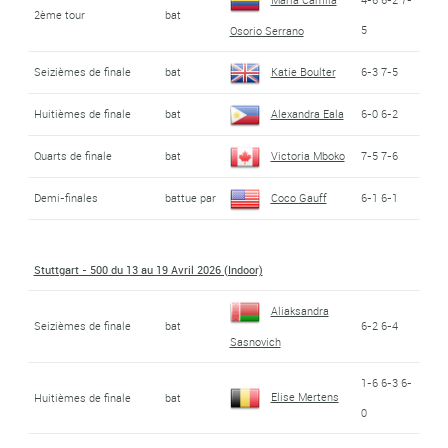
2ème tour
bat
5
Osorio Serrano
Seizièmes de finale
bat
Katie Boulter
6-3 7-5
Huitièmes de finale
bat
Alexandra Eala
6-0 6-2
Quarts de finale
bat
Victoria Mboko
7-5 7-6
Demi-finales
battue par
Coco Gauff
6-1 6-1
Stuttgart - 500 du 13 au 19 Avril 2026 (Indoor)
Aliaksandra
Seizièmes de finale
bat
6-2 6-4
Sasnovich
1-6 6-3 6-
Elise Mertens
Huitièmes de finale
bat
0