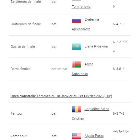
Seizièmes de finale
bat
6
Tomljanovic
Ekaterina
Huitièmes de finale
bat
6-4 7-5
Alexandrova
6-2 2-6 6-
Elena Rybakina
Quarts de finale
bat
4
Aryna
Demi-finales
battue par
6-3 6-4
Sabalenka
Open d'Australie Femmes du 18 Janvier au 1er Février 2026 (Dur)
Jaqueline Adina
1er tour
bat
6-3 7-6
Cristian
4-6 6-4 6-
Alycia Parks
2ème tour
bat