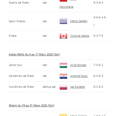
Quarts de finale
bat
6-3 6-4
Kalinskaya
3-6 6-4 6-
Maria Sakkari
Demi-finales
bat
1
Finale
bat
Victoria Mboko
6-4 7-5
Indian Wells du 4 au 17 Mars 2026 (Dur)
2ème tour
bat
Anna Bondar
7-5 6-2
Seizièmes de finale
bat
Antonia Ruzic
6-0 6-3
Huitièmes de finale
battue par
Iga Swiatek
6-2 6-0
Miami du 18 au 31 Mars 2026 (Dur)
Maria Camila
4-6 6-2 7-