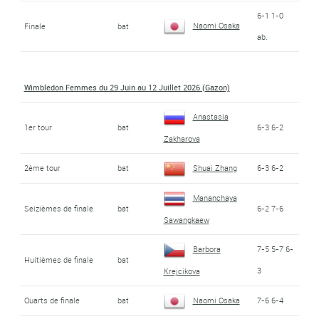
6-1 1-0
Naomi Osaka
Finale
bat
ab.
Wimbledon Femmes du 29 Juin au 12 Juillet 2026 (Gazon)
Anastasia
1er tour
bat
6-3 6-2
Zakharova
2ème tour
bat
Shuai Zhang
6-3 6-2
Mananchaya
Seizièmes de finale
bat
6-2 7-6
Sawangkaew
Barbora
7-5 5-7 6-
Huitièmes de finale
bat
3
Krejcikova
Quarts de finale
bat
Naomi Osaka
7-6 6-4