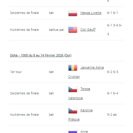
4
Seizièmes de finale
bat
Magda Linette
6-1 6-1
6-1 3-6 6-
Cori Gauff
Huitièmes de finale
battue par
3
Doha - 1000 du 8 au 14 Février 2026 (Dur)
Jaqueline Adina
1er tour
bat
6-2 6-3
Cristian
Tereza
Seizièmes de finale
bat
6-1 6-4
Valentova
Karolina
Huitièmes de finale
bat
5-2 ab.
Plíšková
Anna