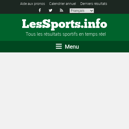
Aide aux pronos
Calendrier annuel
Derniers résultats



LesSports.info
Tous les résultats sportifs en temps réel
Menu