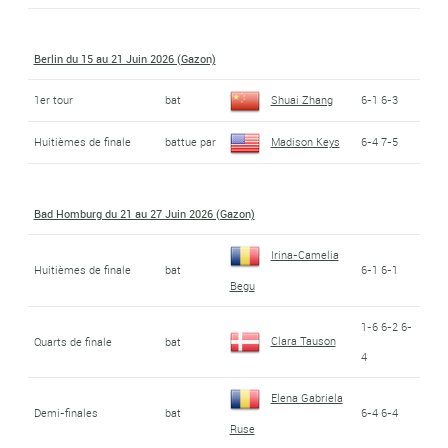
Berlin du 15 au 21 Juin 2026 (Gazon)
1er tour
bat
Shuai Zhang
6-1 6-3
Huitièmes de finale
battue par
Madison Keys
6-4 7-5
Bad Homburg du 21 au 27 Juin 2026 (Gazon)
Irina-Camelia
Huitièmes de finale
bat
6-1 6-1
Begu
1-6 6-2 6-
Clara Tauson
Quarts de finale
bat
4
Elena Gabriela
Demi-finales
bat
6-4 6-4
Ruse