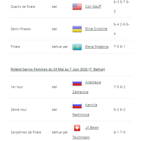
6-3 5-7 6-
Cori Gauff
Quarts de finale
bat
3
6-4 2-6 6-
Elina Svitolina
Demi-finales
bat
4
Finale
battue par
Elena Rybakina
7-5 6-1
Roland Garros Femmes du 24 Mai au 7 Juin 2026 (T. Battue)
Anastasia
1er tour
bat
7-5 6-2
Zakharova
Kamilla
2ème tour
bat
6-2 6-2
Rakhimova
Jil Belen
Seizièmes de finale
battue par
6-1 7-5
Teichmann