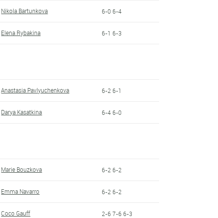
Nikola Bartunkova
6-0 6-4
Elena Rybakina
6-1 6-3
Anastasia Pavlyuchenkova
6-2 6-1
Darya Kasatkina
6-4 6-0
Marie Bouzkova
6-2 6-2
Emma Navarro
6-2 6-2
Coco Gauff
2-6 7-6 6-3