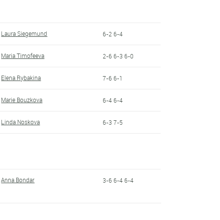
Laura Siegemund
6-2 6-4
Maria Timofeeva
2-6 6-3 6-0
Elena Rybakina
7-6 6-1
Marie Bouzkova
6-4 6-4
Linda Noskova
6-3 7-5
Anna Bondar
3-6 6-4 6-4