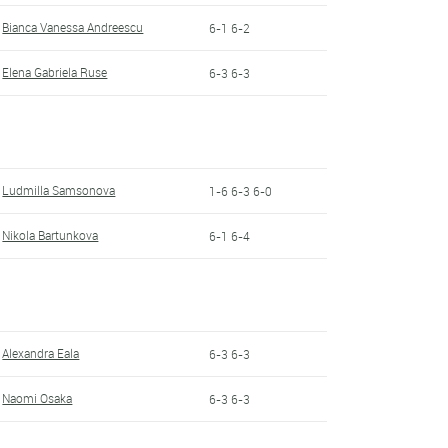
Bianca Vanessa Andreescu
6-1 6-2
Elena Gabriela Ruse
6-3 6-3
Ludmilla Samsonova
1-6 6-3 6-0
Nikola Bartunkova
6-1 6-4
Alexandra Eala
6-3 6-3
Naomi Osaka
6-3 6-3