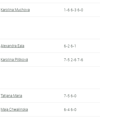
Karolina Muchova
1-6 6-3 6-0
Alexandra Eala
6-2 6-1
Karolina Plíšková
7-5 2-6 7-6
Tatjana Maria
7-5 6-0
Maja Chwalinska
6-4 6-0