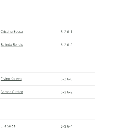
Cristina Bucsa
6-2 6-1
Belinda Bencic
6-2 6-3
Elvina Kalieva
6-2 6-0
Sorana Cirstea
6-3 6-2
Ella Seidel
6-3 6-4