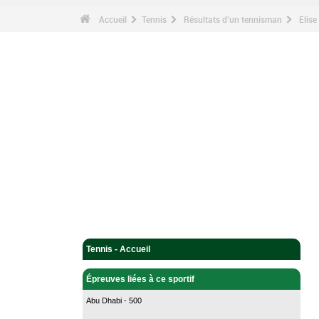
Accueil
Tennis
Résultats d'un tennisman
Elise
Tennis - Accueil
Épreuves liées à ce sportif
Abu Dhabi - 500