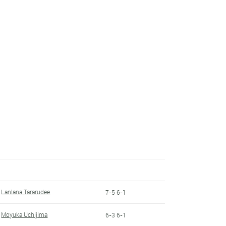
Lanlana Tararudee
7-5 6-1
Moyuka Uchijima
6-3 6-1