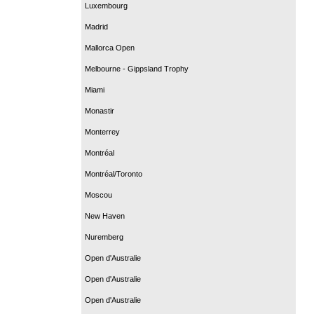
Luxembourg
Madrid
Mallorca Open
Melbourne - Gippsland Trophy
Miami
Monastir
Monterrey
Montréal
Montréal/Toronto
Moscou
New Haven
Nuremberg
Open d'Australie
Open d'Australie
Open d'Australie