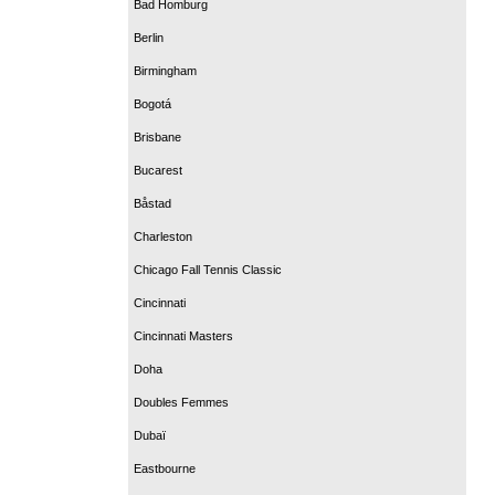
Bad Homburg
Berlin
Birmingham
Bogotá
Brisbane
Bucarest
Båstad
Charleston
Chicago Fall Tennis Classic
Cincinnati
Cincinnati Masters
Doha
Doubles Femmes
Dubaï
Eastbourne