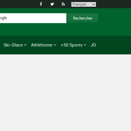



Ski-Glace
Athlétisme
+50 Sports
JO