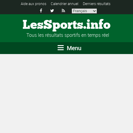
Aide aux pronos
Calendrier annuel
Derniers résultats



LesSports.info
Tous les résultats sportifs en temps réel
Menu