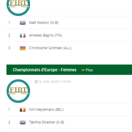
1
Matt Weston (G-B)
2
Amedeo Bagnis (ITA)
3
Christopher Grotheer (ALL)
Championnats d'Europe - Femmes
Plus
9 JAN 2026 11H59
1
Kim Meylemans (BEL)
2
Tabitha Stoecker (G-B)