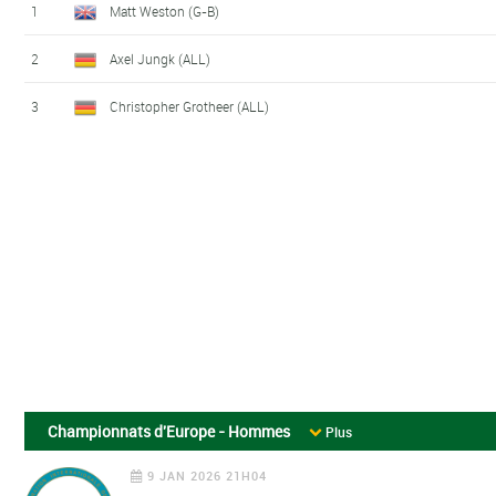
1
Matt Weston (G-B)
2
Axel Jungk (ALL)
3
Christopher Grotheer (ALL)
Championnats d'Europe - Hommes
Plus
9 JAN 2026 21H04