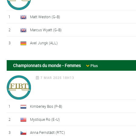
1
Matt Weston (G-B)
2
Marcus Wyatt (G-B)
3
Axel Jungk (ALL)
Championnats du monde - Femmes
Plus
7 MAR 2025 18H13
1
Kimberley Bos (P-B)
2
Mystique Ro (E-U)
3
Anna Fernstädt (RTC)