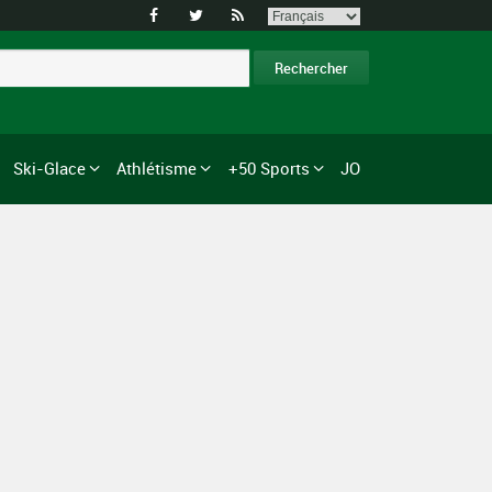



Ski-Glace
Athlétisme
+50 Sports
JO