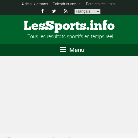
Aide aux pronos
Calendrier annuel
Derniers résultats



LesSports.info
Tous les résultats sportifs en temps réel
Menu