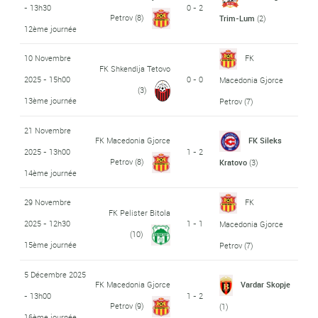
- 13h30
0 - 2
Petrov
(8)
Trim-Lum
(2)
12ème journée
10 Novembre
FK
FK Shkendija Tetovo
2025 - 15h00
0 - 0
Macedonia Gjorce
(3)
13ème journée
Petrov
(7)
21 Novembre
FK Macedonia Gjorce
FK Sileks
2025 - 13h00
1 - 2
Petrov
(8)
Kratovo
(3)
14ème journée
29 Novembre
FK
FK Pelister Bitola
2025 - 12h30
1 - 1
Macedonia Gjorce
(10)
15ème journée
Petrov
(7)
5 Décembre 2025
FK Macedonia Gjorce
Vardar Skopje
- 13h00
1 - 2
Petrov
(9)
(1)
16ème journée