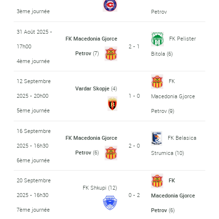
3ème journée
Petrov
31 Août 2025 -
FK Macedonia Gjorce
FK Pelister
17h00
2 - 1
Petrov
(7)
Bitola
(6)
4ème journée
12 Septembre
FK
Vardar Skopje
(4)
2025 - 20h00
1 - 0
Macedonia Gjorce
5ème journée
Petrov
(9)
16 Septembre
FK Macedonia Gjorce
FK Belasica
2025 - 16h30
2 - 0
Petrov
(6)
Strumica
(10)
6ème journée
20 Septembre
FK
FK Shkupi
(12)
2025 - 16h30
0 - 2
Macedonia Gjorce
7ème journée
Petrov
(6)