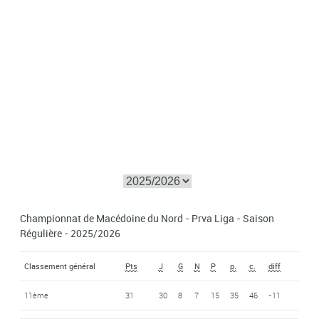
Championnat de Macédoine du Nord - Prva Liga - Saison
Régulière - 2025/2026
Classement général
Pts
J
G
N
P
p.
c.
diff
11ème
31
30
8
7
15
35
46
-11