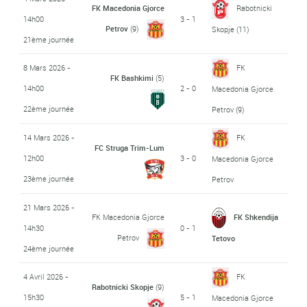
FK Macedonia Gjorce
Rabotnicki
14h00
3 - 1
Petrov
(9)
Skopje
(11)
21ème journée
8 Mars 2026 -
FK
FK Bashkimi
(5)
14h00
2 - 0
Macedonia Gjorce
22ème journée
Petrov
(9)
14 Mars 2026 -
FK
FC Struga Trim-Lum
12h00
3 - 0
Macedonia Gjorce
23ème journée
Petrov
21 Mars 2026 -
FK Macedonia Gjorce
FK Shkendija
14h30
0 - 1
Petrov
Tetovo
24ème journée
4 Avril 2026 -
FK
Rabotnicki Skopje
(9)
15h30
5 - 1
Macedonia Gjorce