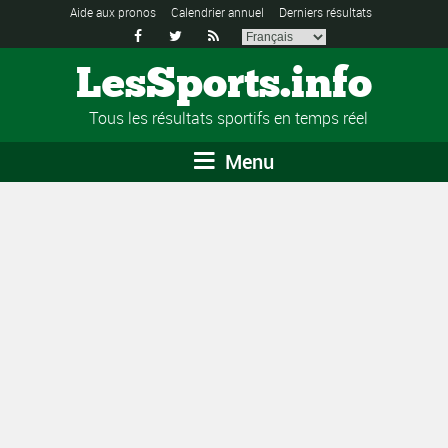
Aide aux pronos
Calendrier annuel
Derniers résultats



LesSports.info
Tous les résultats sportifs en temps réel
Menu