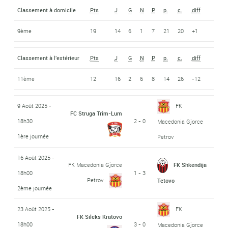
Classement à domicile
Pts
J
G
N
P
p.
c.
diff
9ème
19
14
6
1
7
21
20
+1
Classement à l'extérieur
Pts
J
G
N
P
p.
c.
diff
11ème
12
16
2
6
8
14
26
-12
9 Août 2025 -
FK
FC Struga Trim-Lum
18h30
2 - 0
Macedonia Gjorce
1ère journée
Petrov
16 Août 2025 -
FK Macedonia Gjorce
FK Shkendija
18h00
1 - 3
Petrov
Tetovo
2ème journée
23 Août 2025 -
FK
FK Sileks Kratovo
18h00
3 - 0
Macedonia Gjorce