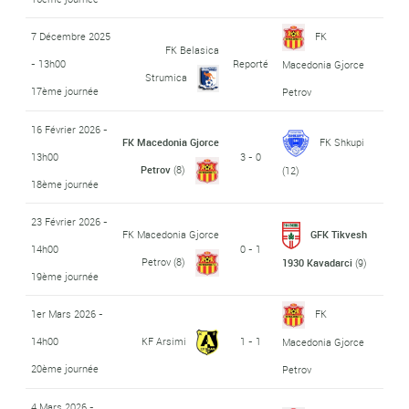
7 Décembre 2025
FK
FK Belasica
- 13h00
Reporté
Macedonia Gjorce
Strumica
17ème journée
Petrov
16 Février 2026 -
FK Macedonia Gjorce
FK Shkupi
13h00
3 - 0
Petrov
(8)
(12)
18ème journée
23 Février 2026 -
FK Macedonia Gjorce
GFK Tikvesh
14h00
0 - 1
Petrov
(8)
1930 Kavadarci
(9)
19ème journée
1er Mars 2026 -
FK
14h00
KF Arsimi
1 - 1
Macedonia Gjorce
20ème journée
Petrov
4 Mars 2026 -