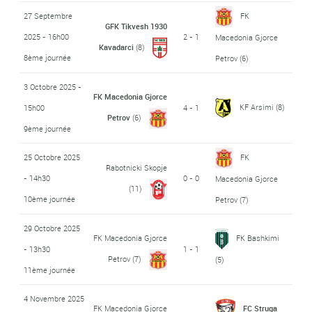
27 Septembre
FK
GFK Tikvesh 1930
2025 - 16h00
2 - 1
Macedonia Gjorce
Kavadarci
(8)
8ème journée
Petrov
(6)
3 Octobre 2025 -
FK Macedonia Gjorce
KF Arsimi
(8)
15h00
4 - 1
Petrov
(6)
9ème journée
25 Octobre 2025
FK
Rabotnicki Skopje
- 14h30
0 - 0
Macedonia Gjorce
(11)
10ème journée
Petrov
(7)
29 Octobre 2025
FK Macedonia Gjorce
FK Bashkimi
- 13h30
1 - 1
Petrov
(7)
(5)
11ème journée
4 Novembre 2025
FK Macedonia Gjorce
FC Struga