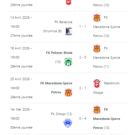
25ème journée
Petrov
(10)
14 Avril 2026 -
FK
FK Belasica
15h30
1 - 1
Macedonia Gjorce
Strumica
(8)
27ème journée
Petrov
(10)
18 Avril 2026 -
FK
FK Pelister Bitola
15h30
2 - 0
Macedonia Gjorce
(10)
28ème journée
Petrov
(11)
25 Avril 2026 -
FK Macedonia Gjorce
Rabotnicki
16h00
2 - 1
Petrov
Skopje
29ème journée
1er Mai 2026 -
FK
FK Shkupi
(12)
16h00
0 - 4
Macedonia Gjorce
30ème journée
Petrov
(10)