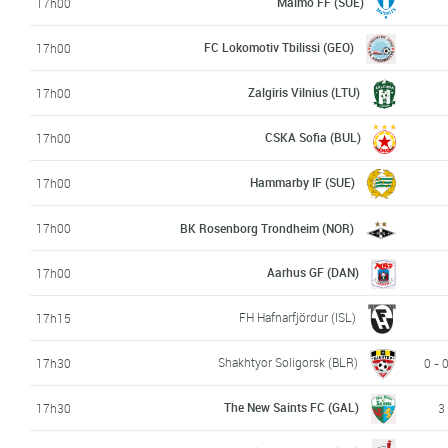
Malmö FF (SUE)
17h00
FC Lokomotiv Tbilissi (GEO)
17h00
Zalgiris Vilnius (LTU)
17h00
CSKA Sofia (BUL)
17h00
Hammarby IF (SUE)
17h00
17h00
BK Rosenborg Trondheim (NOR)
Aarhus GF (DAN)
17h00
FH Hafnarfjördur (ISL)
17h15
Shakhtyor Soligorsk (BLR)
17h30
0 - 
The New Saints FC (GAL)
17h30
3