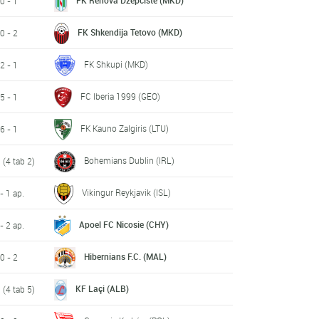
FK Renova Dzepciste (MKD)
0 - 1
FK Shkendija Tetovo (MKD)
0 - 2
FK Shkupi (MKD)
2 - 1
FC Iberia 1999 (GEO)
5 - 1
FK Kauno Zalgiris (LTU)
6 - 1
Bohemians Dublin (IRL)
1 (4 tab 2)
Vikingur Reykjavik (ISL)
 - 1 ap.
Apoel FC Nicosie (CHY)
 - 2 ap.
Hibernians F.C. (MAL)
0 - 2
KF Laçi (ALB)
0 (4 tab 5)