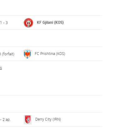
KF Gjilani (KOS)
1 - 3
FC Prishtina (KOS)
0 (forfait)
ts
Derry City (IRN)
 - 2 ap.