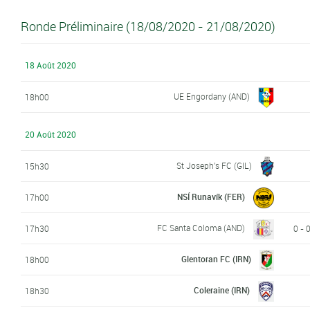
Ronde Préliminaire (18/08/2020 - 21/08/2020)
18 Août 2020
UE Engordany (AND)
18h00
20 Août 2020
St Joseph's FC (GIL)
15h30
NSÍ Runavík (FER)
17h00
FC Santa Coloma (AND)
17h30
0 - 
Glentoran FC (IRN)
18h00
Coleraine (IRN)
18h30