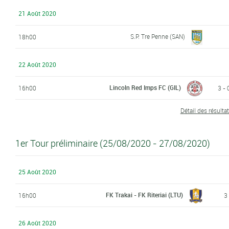
21 Août 2020
S.P. Tre Penne (SAN)
18h00
22 Août 2020
Lincoln Red Imps FC (GIL)
16h00
3 - 
Détail des résulta
1er Tour préliminaire (25/08/2020 - 27/08/2020)
25 Août 2020
FK Trakai - FK Riteriai (LTU)
16h00
3
26 Août 2020