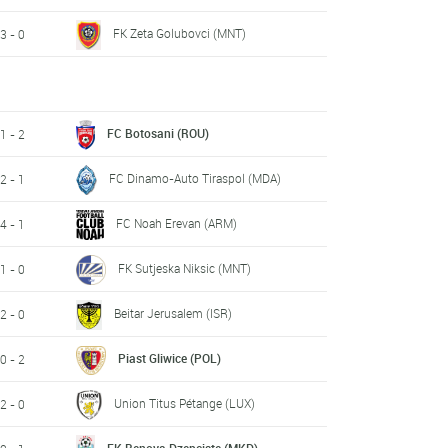
FK Zeta Golubovci (MNT)
3 - 0
FC Botosani (ROU)
1 - 2
FC Dinamo-Auto Tiraspol (MDA)
2 - 1
FC Noah Erevan (ARM)
4 - 1
FK Sutjeska Niksic (MNT)
1 - 0
Beitar Jerusalem (ISR)
2 - 0
Piast Gliwice (POL)
0 - 2
Union Titus Pétange (LUX)
2 - 0