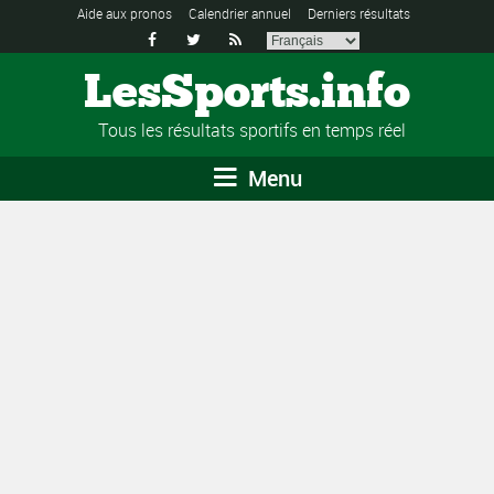
Aide aux pronos
Calendrier annuel
Derniers résultats



LesSports.info
Tous les résultats sportifs en temps réel
Menu