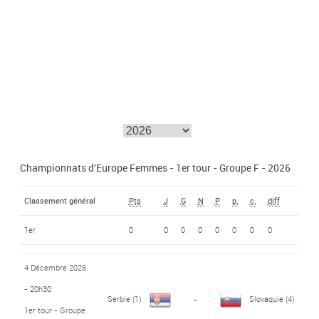
Championnats d'Europe Femmes - 1er tour - Groupe F - 2026
Classement général
Pts
J
G
N
P
p.
c.
diff
1er
0
0
0
0
0
0
0
0
4 Décembre 2026
- 20h30
Serbie
(1)
Slovaquie
(4)
-
1er tour - Groupe