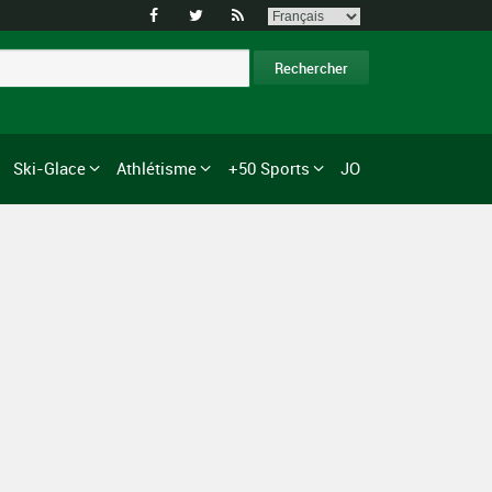



Ski-Glace
Athlétisme
+50 Sports
JO