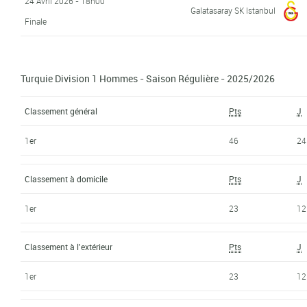
24 Avril 2026 - 18h00
Galatasaray SK Istanbul
Finale
Turquie Division 1 Hommes - Saison Régulière - 2025/2026
Classement général
Pts
J
1er
46
24
Classement à domicile
Pts
J
1er
23
12
Classement à l'extérieur
Pts
J
1er
23
12