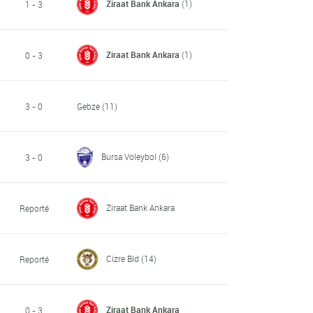
Ziraat Bank Ankara
(1)
1 - 3
Ziraat Bank Ankara
(1)
0 - 3
3 - 0
Gebze
(11)
Bursa Voleybol
(6)
3 - 0
Ziraat Bank Ankara
Reporté
Cizre Bld
(14)
Reporté
Ziraat Bank Ankara
0 - 3