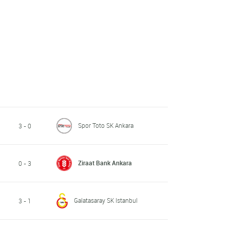
Spor Toto SK Ankara
3 - 0
Ziraat Bank Ankara
0 - 3
Galatasaray SK Istanbul
3 - 1