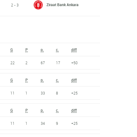
Ziraat Bank Ankara
2 - 3
G
P
p.
c.
diff
22
2
67
17
+50
G
P
p.
c.
diff
11
1
33
8
+25
G
P
p.
c.
diff
11
1
34
9
+25