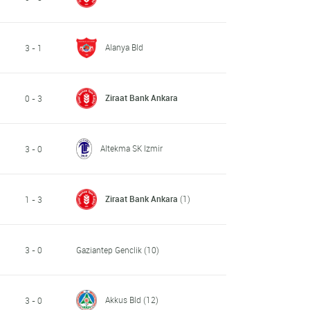
Alanya Bld
3 - 1
Ziraat Bank Ankara
0 - 3
Altekma SK Izmir
3 - 0
Ziraat Bank Ankara
(1)
1 - 3
3 - 0
Gaziantep Genclik
(10)
Akkus Bld
(12)
3 - 0