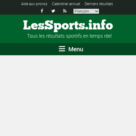
Aide aux pronos
Calendrier annuel
Derniers résultats



LesSports.info
Tous les résultats sportifs en temps réel
Menu