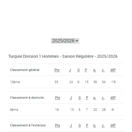
Turquie Division 1 Hommes - Saison Régulière - 2025/2026
Classement général
Pts
J
G
P
p.
c.
diff
10ème
33
24
9
15
36
54
-18
Classement à domicile
Pts
J
G
P
p.
c.
diff
9ème
19
13
6
7
20
28
-8
Classement à l'extérieur
Pts
J
G
P
p.
c.
diff