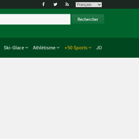



Ski-Glace
Athlétisme
+50 Sports
JO