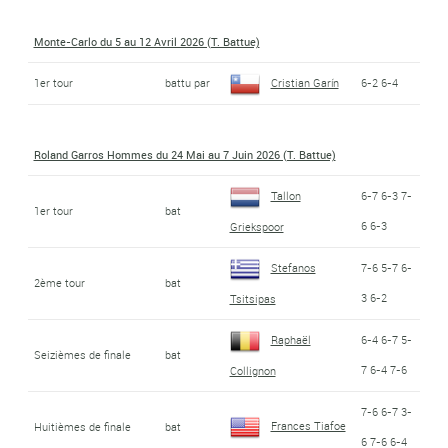
Monte-Carlo du 5 au 12 Avril 2026 (T. Battue)
1er tour
battu par
Cristian Garín
6-2 6-4
Roland Garros Hommes du 24 Mai au 7 Juin 2026 (T. Battue)
Tallon
6-7 6-3 7-
1er tour
bat
6 6-3
Griekspoor
Stefanos
7-6 5-7 6-
2ème tour
bat
3 6-2
Tsitsipas
Raphaël
6-4 6-7 5-
Seizièmes de finale
bat
7 6-4 7-6
Collignon
7-6 6-7 3-
Frances Tiafoe
Huitièmes de finale
bat
6 7-6 6-4