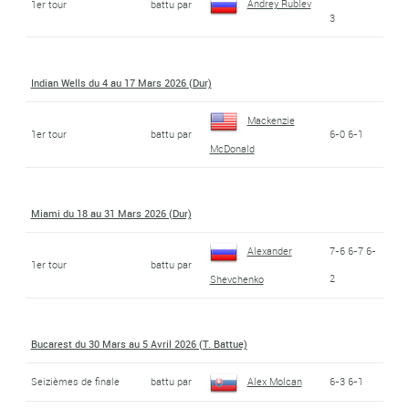
Andrey Rublev
1er tour
battu par
3
Indian Wells du 4 au 17 Mars 2026 (Dur)
Mackenzie
1er tour
battu par
6-0 6-1
McDonald
Miami du 18 au 31 Mars 2026 (Dur)
Alexander
7-6 6-7 6-
1er tour
battu par
2
Shevchenko
Bucarest du 30 Mars au 5 Avril 2026 (T. Battue)
Seizièmes de finale
battu par
Alex Molcan
6-3 6-1