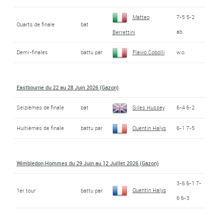
Matteo
7-5 5-2
Quarts de finale
bat
ab.
Berrettini
Demi-finales
battu par
Flavio Cobolli
w.o.
Eastbourne du 22 au 28 Juin 2026 (Gazon)
Seizièmes de finale
bat
Giles Hussey
6-4 6-2
Huitièmes de finale
battu par
Quentin Halys
6-1 7-5
Wimbledon Hommes du 29 Juin au 12 Juillet 2026 (Gazon)
3-6 6-1 7-
Quentin Halys
1er tour
battu par
6 6-3