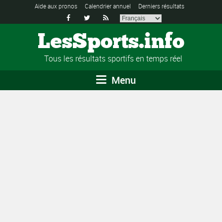
Aide aux pronos
Calendrier annuel
Derniers résultats



LesSports.info
Tous les résultats sportifs en temps réel
Menu