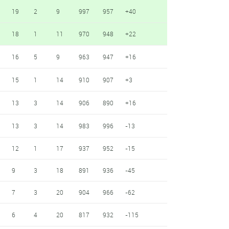
19
2
9
997
957
+40
18
1
11
970
948
+22
16
5
9
963
947
+16
15
1
14
910
907
+3
13
3
14
906
890
+16
13
3
14
983
996
-13
12
1
17
937
952
-15
9
3
18
891
936
-45
7
3
20
904
966
-62
6
4
20
817
932
-115