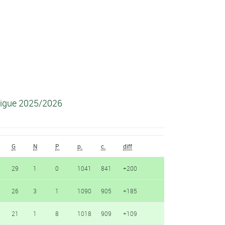
rligue 2025/2026
G
N
P
p.
c.
diff
29
1
0
1041
841
+200
26
3
1
1090
905
+185
21
1
8
1018
909
+109