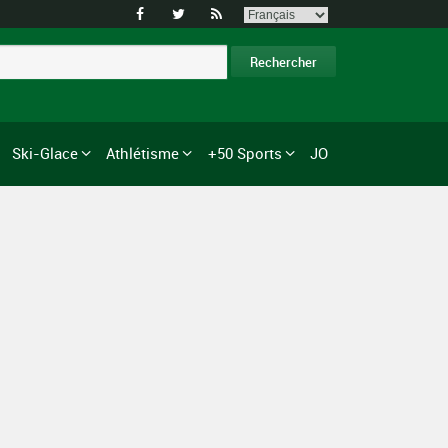



Ski-Glace
Athlétisme
+50 Sports
JO