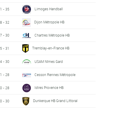
Limoges Handball
1 - 35
Dijon Métropole HB
8 - 32
7 - 30
Chartres Métropole HB
Tremblay-en-France HB
5 - 31
4 - 30
USAM Nîmes Gard
1 - 28
Cesson Rennes Métropole
Istres Provence HB
0 - 28
Dunkerque HB Grand Littoral
0 - 30