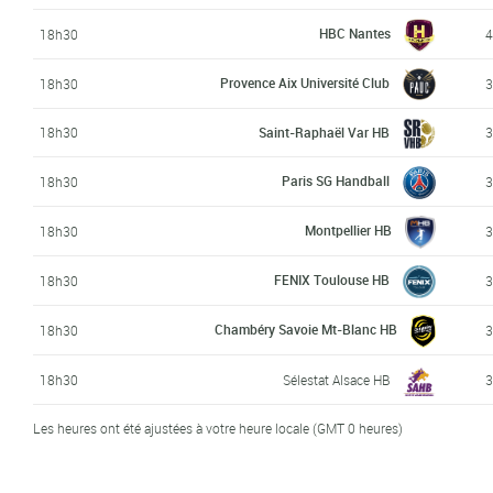
HBC Nantes
18h30
4
Provence Aix Université Club
18h30
3
18h30
Saint-Raphaël Var HB
3
Paris SG Handball
18h30
3
Montpellier HB
18h30
3
FENIX Toulouse HB
18h30
3
Chambéry Savoie Mt-Blanc HB
18h30
3
18h30
Sélestat Alsace HB
3
Les heures ont été ajustées à votre heure locale (GMT 0 heures)