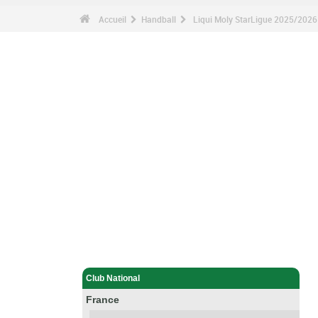
Accueil
Handball
Liqui Moly StarLigue 2025/2026
Handball - Accueil
Club National
France