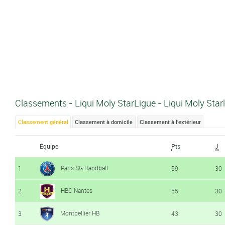
Classements - Liqui Moly StarLigue - Liqui Moly Sta
Classement général
Classement à domicile
Classement à l'extérieur
Équipe
Pts
J
Paris SG Handball
1
59
30
HBC Nantes
2
55
30
Montpellier HB
3
43
30