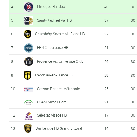
Limoges Handball
4
40
30
5
Saint-Raphaël Var HB
37
30
Chambéry Savoie Mt-Blanc HB
6
37
30
FENIX Toulouse HB
7
31
30
Provence Aix Université Club
8
29
30
Tremblay-en-France HB
9
29
30
10
Cesson Rennes Métropole
25
30
11
USAM Nîmes Gard
21
30
12
Sélestat Alsace HB
17
30
Dunkerque HB Grand Littoral
13
16
30