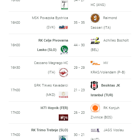
HC (ANG)
MSK Povazska Bystrica
Raimond
16h00
35 - 35
(SVK)
Sassari (ITA)
RK Celje Pivovarna
Achilles Bocholt
16h00
44 - 30
Lasko (SLO)
(BEL)
Cassano Magnago HC
HV
16h30
29 - 29
(ITA)
KRAS/Volendam (P-B)
GRK Tikves Kavadarci
Besiktas JK
17h00
21 - 23
(MKD)
Istanbul (TUR)
H71 Hoyvik (FER)
RK Konjuh
17h00
26 - 20
Zivinice (BOS)
RK Trimo Trebnje (SLO)
JAGS Voslau
17h00
30 - 21
(AUT)