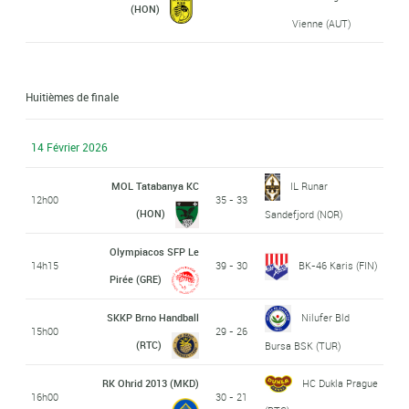
(HON)
Vienne (AUT)
Huitièmes de finale
14 Février 2026
MOL Tatabanya KC
IL Runar
12h00
35 - 33
(HON)
Sandefjord (NOR)
Olympiacos SFP Le
14h15
39 - 30
BK-46 Karis (FIN)
Pirée (GRE)
SKKP Brno Handball
Nilufer Bld
15h00
29 - 26
(RTC)
Bursa BSK (TUR)
RK Ohrid 2013 (MKD)
HC Dukla Prague
16h00
30 - 21