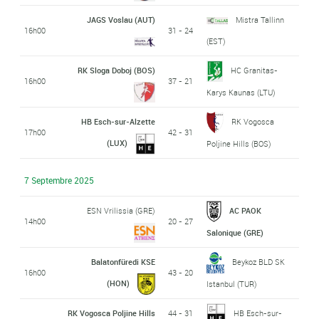
JAGS Voslau (AUT)
Mistra Tallinn
16h00
31 - 24
(EST)
RK Sloga Doboj (BOS)
HC Granitas-
16h00
37 - 21
Karys Kaunas (LTU)
HB Esch-sur-Alzette
RK Vogosca
17h00
42 - 31
(LUX)
Poljine Hills (BOS)
7 Septembre 2025
ESN Vrilissia (GRE)
AC PAOK
14h00
20 - 27
Salonique (GRE)
Balatonfüredi KSE
Beykoz BLD SK
16h00
43 - 20
(HON)
Istanbul (TUR)
RK Vogosca Poljine Hills
44 - 31
HB Esch-sur-