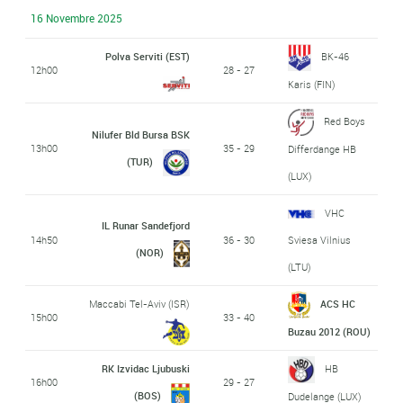
16 Novembre 2025
Polva Serviti (EST)
BK-46
12h00
28 - 27
Karis (FIN)
Red Boys
Nilufer Bld Bursa BSK
13h00
35 - 29
Differdange HB
(TUR)
(LUX)
VHC
IL Runar Sandefjord
14h50
36 - 30
Sviesa Vilnius
(NOR)
(LTU)
Maccabi Tel-Aviv (ISR)
ACS HC
15h00
33 - 40
Buzau 2012 (ROU)
RK Izvidac Ljubuski
HB
16h00
29 - 27
(BOS)
Dudelange (LUX)