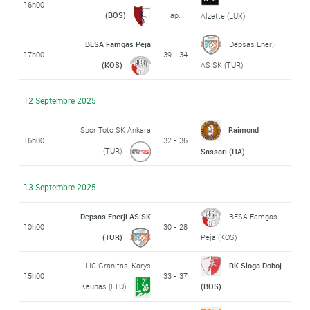
16h00
(BOS)
ap.
Alzette (LUX)
BESA Famgas Peja
Depsas Enerji
17h00
39 - 34
(KOS)
AS SK (TUR)
12 Septembre 2025
Spor Toto SK Ankara
Raimond
16h00
32 - 36
(TUR)
Sassari (ITA)
13 Septembre 2025
Depsas Enerji AS SK
BESA Famgas
10h00
30 - 28
(TUR)
Peja (KOS)
HC Granitas-Karys
RK Sloga Doboj
15h00
33 - 37
Kaunas (LTU)
(BOS)