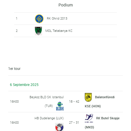
Podium
1
RK Ohrid 2013
2
MOL Tatabanya KC
1er tour
6 Septembre 2025
Beykoz BLD SK Istanbul
Balatonfüredi
16h00
18 - 42
(TUR)
KSE (HON)
HB Dudelange (LUX)
RK Butel Skopje
16h00
27 - 31
(MKD)