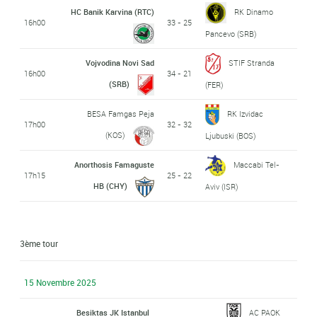
HC Banik Karvina (RTC)
RK Dinamo
16h00
33 - 25
Pancevo (SRB)
Vojvodina Novi Sad
STIF Stranda
16h00
34 - 21
(SRB)
(FER)
BESA Famgas Peja
RK Izvidac
17h00
32 - 32
(KOS)
Ljubuski (BOS)
Anorthosis Famaguste
Maccabi Tel-
17h15
25 - 22
HB (CHY)
Aviv (ISR)
3ème tour
15 Novembre 2025
Besiktas JK Istanbul
AC PAOK