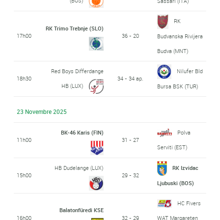
(BOS)
Sassari (ITA)
RK
RK Trimo Trebnje (SLO)
17h00
36 - 20
Budvanska Rivijera
Budva (MNT)
Red Boys Differdange
Nilufer Bld
18h30
34 - 34 ap.
HB (LUX)
Bursa BSK (TUR)
23 Novembre 2025
BK-46 Karis (FIN)
Polva
11h00
31 - 27
Serviti (EST)
HB Dudelange (LUX)
RK Izvidac
15h00
29 - 32
Ljubuski (BOS)
HC Fivers
Balatonfüredi KSE
16h00
32 - 29
WAT Margareten