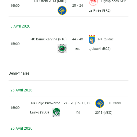
RK Ohrid 2013 (MKD)
Olympiacos SFP
16h00
25 - 24
Le Pirée (GRE)
5 Avril 2026
HC Banik Karvina (RTC)
44 - 40
RK Izvidac
15h00
ap.
Ljubuski (BOS)
Demi-finales
25 Avril 2026
RK Celje Pivovarna
27 - 26
(15-11, 12-
RK Ohrid
16h00
Lasko (SLO)
15)
2013 (MKD)
26 Avril 2026