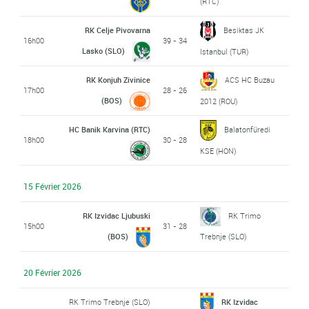
(RTC)
RK Celje Pivovarna
Besiktas JK
16h00
39 - 34
Lasko (SLO)
Istanbul (TUR)
RK Konjuh Zivinice
ACS HC Buzau
17h00
28 - 26
(BOS)
2012 (ROU)
HC Banik Karvina (RTC)
Balatonfüredi
18h00
30 - 28
KSE (HON)
15 Février 2026
RK Izvidac Ljubuski
RK Trimo
15h00
31 - 28
(BOS)
Trebnje (SLO)
20 Février 2026
RK Trimo Trebnje (SLO)
RK Izvidac