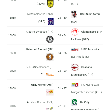
(HON)
(AZE)
Metaloplastika Sabac
HSC Suhr Aarau
16h30
28 - 30
(SRB)
(SUI)
Albatro Syracuse (ITA)
Olympiacos SFP
16h30
28 - 34
Le Pirée (GRE)
Raimond Sassari (ITA)
MSK Povazska
16h30
34 - 26
Bystrica (SVK)
HV KRAS/Volendam (P-
Cassano
17h00
28 - 29
B)
Magnago HC (ITA)
UHK Krems (AUT)
HC Fivers WAT
17h00
31 - 27
Margareten Vienne (AUT)
Achilles Bocholt (BEL)
RK Celje
18h15
27 - 31
Pivovarna Lasko (SLO)