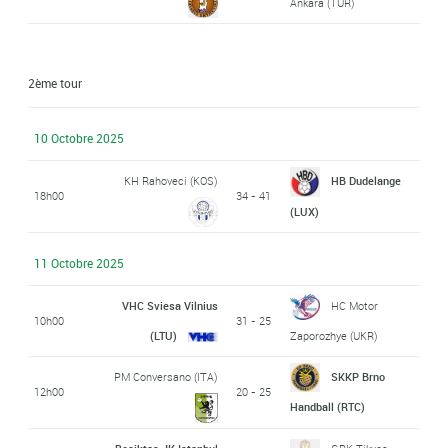
Ankara (TUR)
2ème tour
10 Octobre 2025
KH Rahoveci (KOS)
HB Dudelange
18h00
34 - 41
(LUX)
11 Octobre 2025
VHC Sviesa Vilnius
HC Motor
10h00
31 - 25
(LTU)
Zaporozhye (UKR)
PM Conversano (ITA)
SKKP Brno
12h00
20 - 25
Handball (RTC)