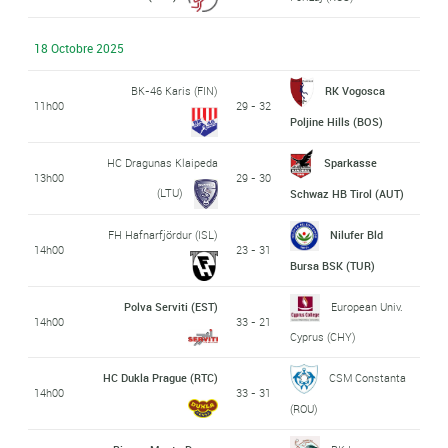
18 Octobre 2025
BK-46 Karis (FIN)
RK Vogosca
11h00
29 - 32
Poljine Hills (BOS)
HC Dragunas Klaipeda
Sparkasse
13h00
29 - 30
(LTU)
Schwaz HB Tirol (AUT)
FH Hafnarfjördur (ISL)
Nilufer Bld
14h00
23 - 31
Bursa BSK (TUR)
Polva Serviti (EST)
European Univ.
14h00
33 - 21
Cyprus (CHY)
HC Dukla Prague (RTC)
CSM Constanta
14h00
33 - 31
(ROU)