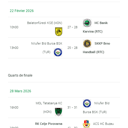
22 Février 2026
Balatonfüredi KSE (HON)
HC Banik
10h00
27 - 28
Karvina (RTC)
Nilufer Bld Bursa BSK
SKKP Brno
13h00
25 - 28
(TUR)
Handball (RTC)
Quarts de finale
28 Mars 2026
MOL Tatabanya KC
Nilufer Bld
16h00
31 - 31
(HON)
Bursa BSK (TUR)
RK Celje Pivovarna
ACS HC Buzau
16h00
41 - 32