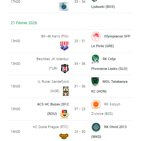
17h00
33 - 34
Ljubuski (BOS)
21 Février 2026
BK-46 Karis (FIN)
Olympiacos SFP
13h00
25 - 31
Le Pirée (GRE)
Besiktas JK Istanbul
RK Celje
13h00
34 - 36
(TUR)
Pivovarna Lasko (SLO)
IL Runar Sandefjord
MOL Tatabanya
15h00
31 - 36
(NOR)
KC (HON)
ACS HC Buzau 2012
RK Konjuh
15h00
37 - 23
(ROU)
Zivinice (BOS)
HC Dukla Prague (RTC)
RK Ohrid 2013
16h00
24 - 30
(MKD)