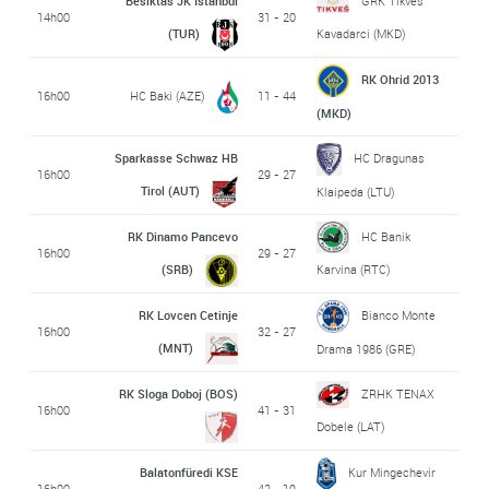
Besiktas JK Istanbul
GRK Tikves
14h00
31 - 20
(TUR)
Kavadarci (MKD)
RK Ohrid 2013
16h00
HC Baki (AZE)
11 - 44
(MKD)
Sparkasse Schwaz HB
HC Dragunas
16h00
29 - 27
Tirol (AUT)
Klaipeda (LTU)
RK Dinamo Pancevo
HC Banik
16h00
29 - 27
(SRB)
Karvina (RTC)
RK Lovcen Cetinje
Bianco Monte
16h00
32 - 27
(MNT)
Drama 1986 (GRE)
RK Sloga Doboj (BOS)
ZRHK TENAX
16h00
41 - 31
Dobele (LAT)
Balatonfüredi KSE
Kur Mingechevir
16h00
42 - 19