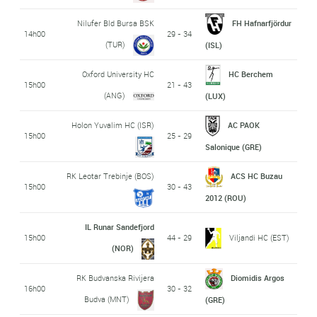
Nilufer Bld Bursa BSK
FH Hafnarfjördur
14h00
29 - 34
(TUR)
(ISL)
Oxford University HC
HC Berchem
15h00
21 - 43
(ANG)
(LUX)
Holon Yuvalim HC (ISR)
AC PAOK
15h00
25 - 29
Salonique (GRE)
RK Leotar Trebinje (BOS)
ACS HC Buzau
15h00
30 - 43
2012 (ROU)
IL Runar Sandefjord
15h00
44 - 29
Viljandi HC (EST)
(NOR)
RK Budvanska Rivijera
Diomidis Argos
16h00
30 - 32
Budva (MNT)
(GRE)