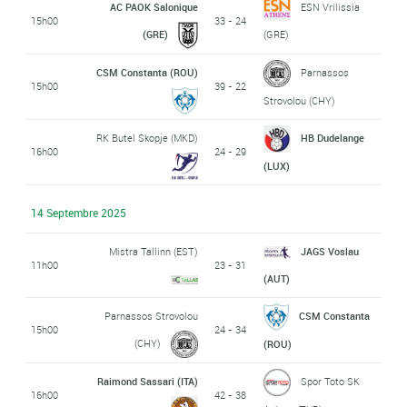
AC PAOK Salonique
ESN Vrilissia
15h00
33 - 24
(GRE)
(GRE)
CSM Constanta (ROU)
Parnassos
15h00
39 - 22
Strovolou (CHY)
RK Butel Skopje (MKD)
HB Dudelange
16h00
24 - 29
(LUX)
14 Septembre 2025
Mistra Tallinn (EST)
JAGS Voslau
11h00
23 - 31
(AUT)
Parnassos Strovolou
CSM Constanta
15h00
24 - 34
(CHY)
(ROU)
Raimond Sassari (ITA)
Spor Toto SK
16h00
42 - 38