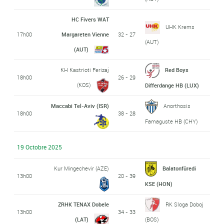
HC Fivers WAT
UHK Krems
17h00
Margareten Vienne
32 - 27
(AUT)
(AUT)
KH Kastrioti Ferizaj
Red Boys
18h00
26 - 29
(KOS)
Differdange HB (LUX)
Maccabi Tel-Aviv (ISR)
Anorthosis
18h00
38 - 28
Famaguste HB (CHY)
19 Octobre 2025
Kur Mingechevir (AZE)
Balatonfüredi
13h00
20 - 39
KSE (HON)
ZRHK TENAX Dobele
RK Sloga Doboj
13h00
34 - 33
(LAT)
(BOS)