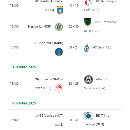
RK Izvidac Ljubuski
BESA Famgas
15h00
40 - 19
(BOS)
Peja (KOS)
MOL Tatabanya
16h00
Nærbø IL (NOR)
32 - 30
KC (HON)
RK Ohrid 2013 (MKD)
16h00
38 - 21
HC Baki (AZE)
13 Octobre 2025
Olympiacos SFP Le
Albatro
16h30
38 - 25
Pirée (GRE)
Syracuse (ITA)
15 Octobre 2025
JAGS Voslau (AUT)
RK Trimo
18h00
28 - 32
Trebnje (SLO)