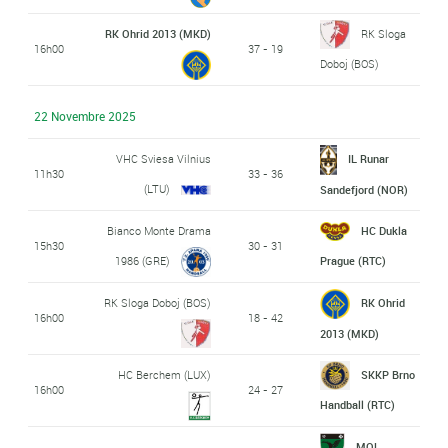
RK Ohrid 2013 (MKD)
RK Sloga
16h00
37 - 19
Doboj (BOS)
22 Novembre 2025
VHC Sviesa Vilnius
IL Runar
11h30
33 - 36
(LTU)
Sandefjord (NOR)
Bianco Monte Drama
HC Dukla
15h30
30 - 31
1986 (GRE)
Prague (RTC)
RK Sloga Doboj (BOS)
RK Ohrid
16h00
18 - 42
2013 (MKD)
HC Berchem (LUX)
SKKP Brno
16h00
24 - 27
Handball (RTC)
MOL