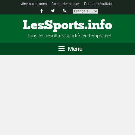
Aide aux pronos
Calendrier annuel
Derniers résultats



LesSports.info
Tous les résultats sportifs en temps réel
Menu