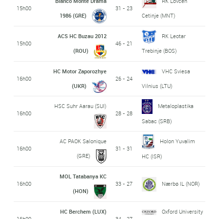
Bianco Monte Drama
RK Lovcen
15h00
31 - 23
1986 (GRE)
Cetinje (MNT)
ACS HC Buzau 2012
RK Leotar
15h00
46 - 21
(ROU)
Trebinje (BOS)
HC Motor Zaporozhye
VHC Sviesa
16h00
26 - 24
(UKR)
Vilnius (LTU)
HSC Suhr Aarau (SUI)
Metaloplastika
16h00
28 - 28
Sabac (SRB)
AC PAOK Salonique
Holon Yuvalim
16h00
31 - 31
(GRE)
HC (ISR)
MOL Tatabanya KC
16h00
33 - 27
Nærbø IL (NOR)
(HON)
HC Berchem (LUX)
Oxford University
16h00
34 - 27