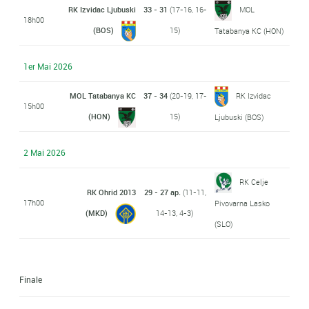
RK Izvidac Ljubuski
33 - 31
(17-16, 16-
MOL
18h00
(BOS)
15)
Tatabanya KC (HON)
1er Mai 2026
MOL Tatabanya KC
37 - 34
(20-19, 17-
RK Izvidac
15h00
(HON)
15)
Ljubuski (BOS)
2 Mai 2026
RK Celje
RK Ohrid 2013
29 - 27 ap.
(11-11,
17h00
Pivovarna Lasko
(MKD)
14-13, 4-3)
(SLO)
Finale