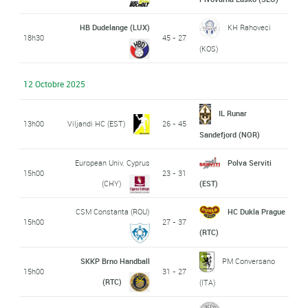
HB Dudelange (LUX)
KH Rahoveci
18h30
45 - 27
(KOS)
12 Octobre 2025
IL Runar
13h00
Viljandi HC (EST)
26 - 45
Sandefjord (NOR)
European Univ. Cyprus
Polva Serviti
15h00
23 - 31
(CHY)
(EST)
CSM Constanta (ROU)
HC Dukla Prague
15h00
27 - 37
(RTC)
SKKP Brno Handball
PM Conversano
15h00
31 - 27
(RTC)
(ITA)