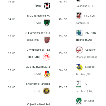
13h00
30 - 25
(TUR)
Salonique (GRE)
MOL Tatabanya KC
HSC Suhr
14h00
40 - 33
(HON)
Aarau (SUI)
RK Budvanska Rivijera
RK Trimo
15h00
23 - 33
Budva (MNT)
Trebnje (SLO)
Olympiacos SFP Le
Cassano
15h00
25 - 20
Pirée (GRE)
Magnago HC (ITA)
ACS HC Buzau 2012
Maccabi
15h00
36 - 33
(ROU)
Tel-Aviv (ISR)
SKKP Brno Handball
HC
16h00
27 - 25
(RTC)
Berchem (LUX)
RK Celje
Vojvodina Novi Sad