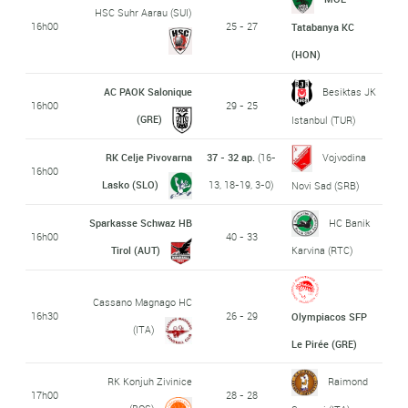
HSC Suhr Aarau (SUI)
16h00
25 - 27
Tatabanya KC
(HON)
AC PAOK Salonique
Besiktas JK
16h00
29 - 25
(GRE)
Istanbul (TUR)
RK Celje Pivovarna
37 - 32 ap.
(16-
Vojvodina
16h00
Lasko (SLO)
13, 18-19, 3-0)
Novi Sad (SRB)
Sparkasse Schwaz HB
HC Banik
16h00
40 - 33
Tirol (AUT)
Karvina (RTC)
Cassano Magnago HC
16h30
26 - 29
Olympiacos SFP
(ITA)
Le Pirée (GRE)
RK Konjuh Zivinice
Raimond
17h00
28 - 28