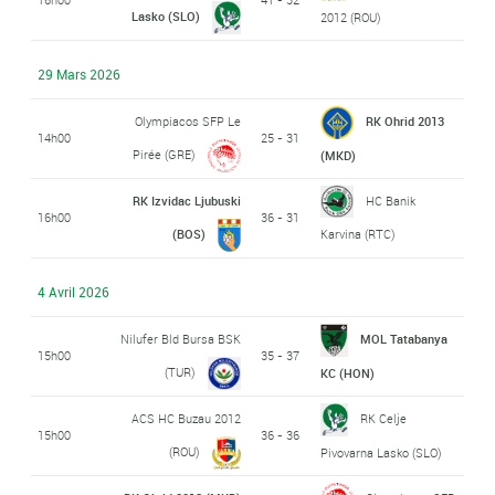
Lasko (SLO)
2012 (ROU)
29 Mars 2026
Olympiacos SFP Le
RK Ohrid 2013
14h00
25 - 31
Pirée (GRE)
(MKD)
RK Izvidac Ljubuski
HC Banik
16h00
36 - 31
(BOS)
Karvina (RTC)
4 Avril 2026
Nilufer Bld Bursa BSK
MOL Tatabanya
15h00
35 - 37
(TUR)
KC (HON)
ACS HC Buzau 2012
RK Celje
15h00
36 - 36
(ROU)
Pivovarna Lasko (SLO)