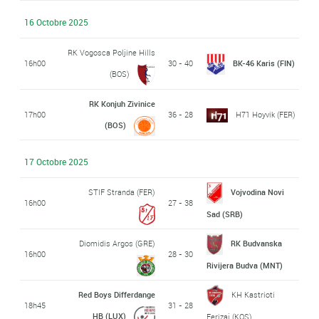
16 Octobre 2025
RK Vogosca Poljine Hills
16h00
30 - 40
BK-46 Karis (FIN)
(BOS)
RK Konjuh Zivinice
17h00
36 - 28
H71 Hoyvik (FER)
(BOS)
17 Octobre 2025
STIF Stranda (FER)
Vojvodina Novi
16h00
27 - 38
Sad (SRB)
Diomidis Argos (GRE)
RK Budvanska
16h00
28 - 30
Rivijera Budva (MNT)
Red Boys Differdange
KH Kastrioti
18h45
31 - 28
HB (LUX)
Ferizaj (KOS)