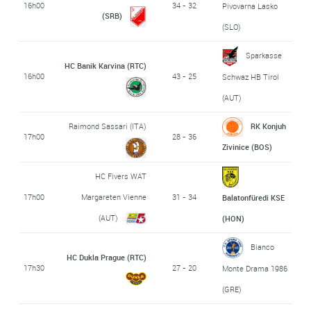
16h00
34 - 32
Pivovarna Lasko
(SRB)
(SLO)
Sparkasse
HC Banik Karvina (RTC)
16h00
43 - 25
Schwaz HB Tirol
(AUT)
Raimond Sassari (ITA)
RK Konjuh
17h00
28 - 36
Zivinice (BOS)
HC Fivers WAT
17h00
Margareten Vienne
31 - 34
Balatonfüredi KSE
(AUT)
(HON)
Bianco
HC Dukla Prague (RTC)
17h30
27 - 20
Monte Drama 1986
(GRE)