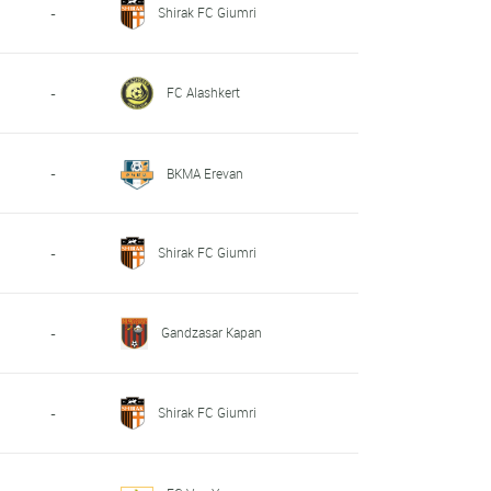
Shirak FC Giumri
-
FC Alashkert
-
-
BKMA Erevan
Shirak FC Giumri
-
Gandzasar Kapan
-
Shirak FC Giumri
-