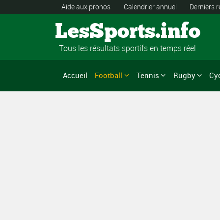
Aide aux pronos
Calendrier annuel
Derniers r
LesSports.info
Tous les résultats sportifs en temps réel
Accueil
Football
Tennis
Rugby
Cy