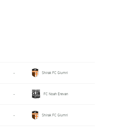
Shirak FC Giumri
-
FC Noah Erevan
-
Shirak FC Giumri
-