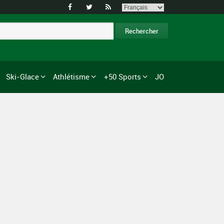



Ski-Glace
Athlétisme
+50 Sports
JO