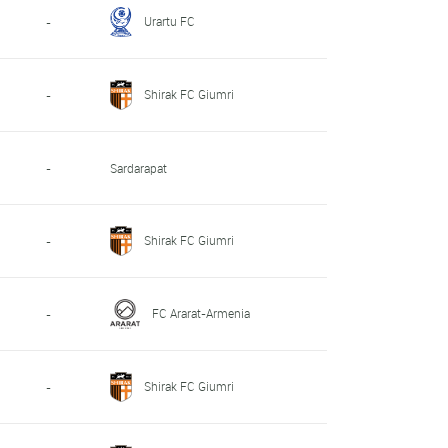
Urartu FC
-
Shirak FC Giumri
-
-
Sardarapat
Shirak FC Giumri
-
FC Ararat-Armenia
-
Shirak FC Giumri
-