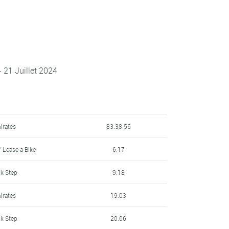
 21 Juillet 2024
irates
83:38:56
 Lease a Bike
6:17
ck Step
9:18
irates
19:03
ck Step
20:06