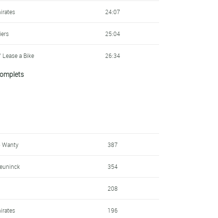
irates
24:07
iers
25:04
 Lease a Bike
26:34
 complets
ier Tech
27:21
rious
29:03
30:42
lula
39:04
- Wanty
387
43:49
ceuninck
354
2R la Mondiale
46:12
208
iers
46:24
irates
196