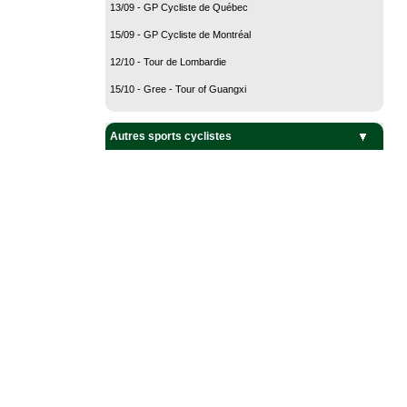
13/09 - GP Cycliste de Québec
15/09 - GP Cycliste de Montréal
12/10 - Tour de Lombardie
15/10 - Gree - Tour of Guangxi
Autres sports cyclistes
BMX
Cyclisme sur piste
Cyclo-Cross
V.T.T.