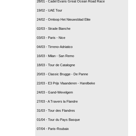
28/01 - Cadel Evans Great Ocean Road Race
19/02 - UAE Tour
24/02 - Omloop Het Nieuwsblad Elite
02/03 - Strade Bianche
03/03 - Paris - Nice
04/03 - Tirreno-Adriatico
16/03 - Milan - San Remo
18/03 - Tour de Catalogne
20/03 - Classic Brugge - De Panne
22/03 - E3 Prijs Vlaanderen - Harelbeke
24/03 - Gand-Wevelgem
27/03 - A Travers la Flandre
31/03 - Tour des Flandres
01/04 - Tour du Pays Basque
07/04 - Paris-Roubaix