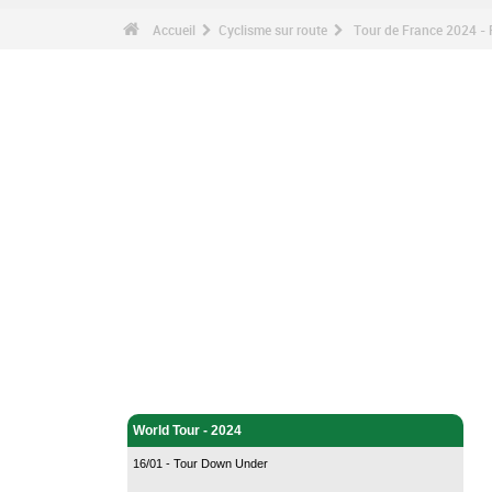
Accueil
Cyclisme sur route
Tour de France 2024 - 
Cyclisme sur route - Accueil
World Tour - 2024
16/01 - Tour Down Under