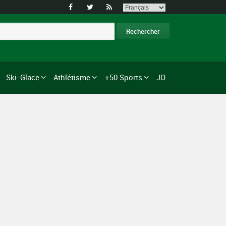



Ski-Glace
Athlétisme
+50 Sports
JO