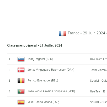
France - 29 Juin 2024 -
Classement général - 21 Juillet 2024
Tadej Pogacar (SLO)
1
Uae Team Em
Jonas Vingegaard Rasmussen (DAN)
2
Team Visma /
Remco Evenepoel (BEL)
3
Soudal - Qui
João Pedro Almeida Gonçalves (POR)
4
Uae Team Em
Mikel Landa Meana (ESP)
5
Soudal - Qui