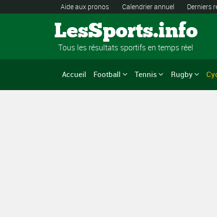
Aide aux pronos
Calendrier annuel
Derniers r
LesSports.info
Tous les résultats sportifs en temps réel
Accueil
Football
Tennis
Rugby
Cy