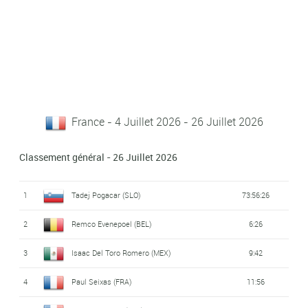
France - 4 Juillet 2026 - 26 Juillet 2026
Classement général - 26 Juillet 2026
1
Tadej Pogacar (SLO)
73:56:26
2
Remco Evenepoel (BEL)
6:26
3
Isaac Del Toro Romero (MEX)
9:42
4
Paul Seixas (FRA)
11:56