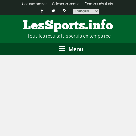
Aide aux pronos
Calendrier annuel
Derniers résultats



LesSports.info
Tous les résultats sportifs en temps réel
Menu