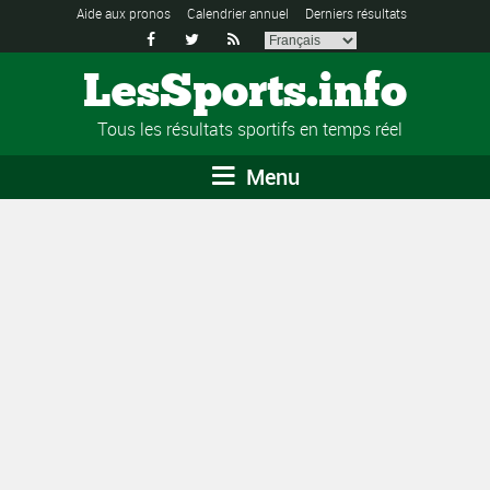
Aide aux pronos
Calendrier annuel
Derniers résultats



LesSports.info
Tous les résultats sportifs en temps réel
Menu