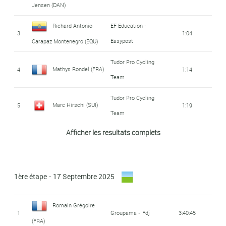
Jensen (DAN)
Richard Antonio
EF Education -
3
1:04
Easypost
Carapaz Montenegro (EQU)
Tudor Pro Cycling
Mathys Rondel (FRA)
4
1:14
Team
Tudor Pro Cycling
Marc Hirschi (SUI)
5
1:19
Team
Afficher les resultats complets
EF Education -
Ben Healy (IRL)
6
1:20
Easypost
7
Toms Skujins (LAT)
Lidl - Trek
1:30
1ère étape - 17 Septembre 2025
Aurélien Paret-
Decathlon AG2R La
8
1:35
Romain Grégoire
Mondiale Team
Peintre (FRA)
1
Groupama - Fdj
3:40:45
(FRA)