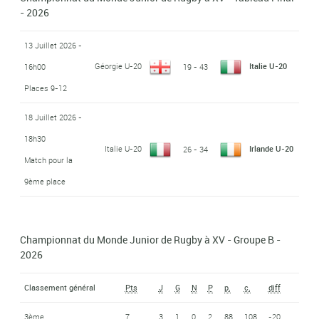
- 2026
13 Juillet 2026 -
Géorgie U-20
Italie U-20
16h00
19 - 43
Places 9-12
18 Juillet 2026 -
18h30
Italie U-20
Irlande U-20
26 - 34
Match pour la
9ème place
Championnat du Monde Junior de Rugby à XV - Groupe B -
2026
Classement général
Pts
J
G
N
P
p.
c.
diff
3ème
7
3
1
0
2
88
108
-20