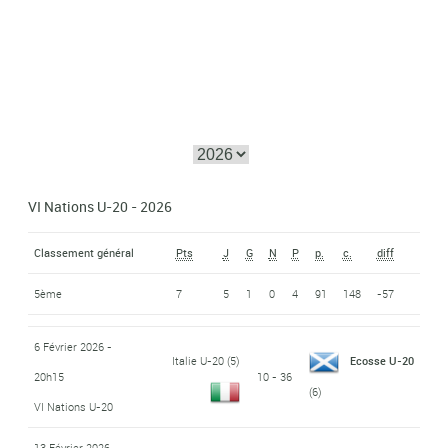
VI Nations U-20 - 2026
Classement général
Pts
J
G
N
P
p.
c.
diff
5ème
7
5
1
0
4
91
148
-57
6 Février 2026 -
Italie U-20
(5)
Ecosse U-20
20h15
10 - 36
(6)
VI Nations U-20
13 Février 2026 -