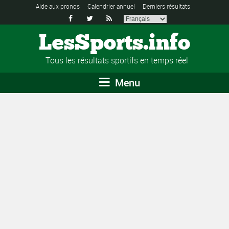
Aide aux pronos
Calendrier annuel
Derniers résultats



LesSports.info
Tous les résultats sportifs en temps réel
Menu