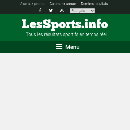
Aide aux pronos
Calendrier annuel
Derniers résultats



LesSports.info
Tous les résultats sportifs en temps réel
Menu