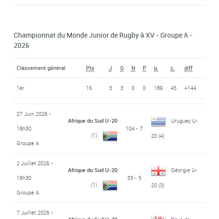
Championnat du Monde Junior de Rugby à XV - Groupe A -
2026
Classement général
Pts
J
G
N
P
p.
c.
diff
1er
16
3
3
0
0
189
45
+144
27 Juin 2026 -
Afrique du Sud U-20
Uruguay U-
18h30
104 - 7
(1)
20
(4)
Groupe A
2 Juillet 2026 -
Afrique du Sud U-20
Géorgie U-
18h30
33 - 5
(1)
20
(3)
Groupe A
7 Juillet 2026 -