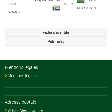
Afrique du Sud U-20
Pays de
16h00
52 - 33
(1)
Galles U-20
(2)
Groupe A
Fiche d'identité
Palmarès
Mentions légales
Mentions légales
Adresse postale
© Info Média Conseil