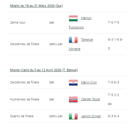
Miami du 18 au 31 Mars 2026 (Dur)
Marton
2ème tour
bat
7-6 7-5
Fucsovics
Terence
6-3 1-6 6-
Seizièmes de finale
battu par
3
Atmane
Monte-Carlo du 5 au 12 Avril 2026 (T. Battue)
Seizièmes de finale
bat
Marin Cilic
7-6 6-3
7-5 2-2
Casper Ruud
Huitièmes de finale
bat
ab.
Quarts de finale
battu par
Jannik Sinner
6-3 6-4