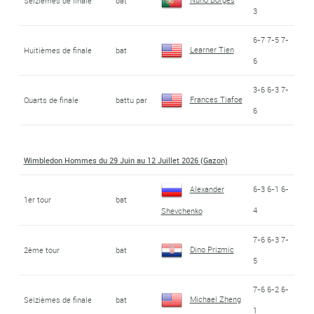
Seizièmes de finale
bat
3
6-7 7-5 7-
Learner Tien
Huitièmes de finale
bat
6
3-6 6-3 7-
Frances Tiafoe
Quarts de finale
battu par
6
Wimbledon Hommes du 29 Juin au 12 Juillet 2026 (Gazon)
Alexander
6-3 6-1 6-
1er tour
bat
4
Shevchenko
7-6 6-3 7-
Dino Prizmic
2ème tour
bat
5
7-6 6-2 6-
Michael Zheng
Seizièmes de finale
bat
1