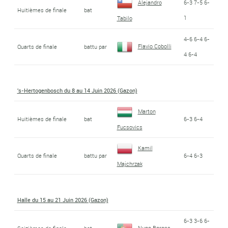
Alejandro
6-3 7-5 6-
Huitièmes de finale
bat
1
Tabilo
4-6 6-4 6-
Flavio Cobolli
Quarts de finale
battu par
4 6-4
's-Hertogenbosch du 8 au 14 Juin 2026 (Gazon)
Marton
Huitièmes de finale
bat
6-3 6-4
Fucsovics
Kamil
Quarts de finale
battu par
6-4 6-3
Majchrzak
Halle du 15 au 21 Juin 2026 (Gazon)
6-3 3-6 6-
Nuno Borges