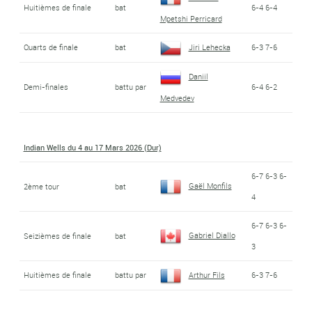
Huitièmes de finale
bat
6-4 6-4
Mpetshi Perricard
Quarts de finale
bat
Jiri Lehecka
6-3 7-6
Daniil
Demi-finales
battu par
6-4 6-2
Medvedev
Indian Wells du 4 au 17 Mars 2026 (Dur)
6-7 6-3 6-
Gaël Monfils
2ème tour
bat
4
6-7 6-3 6-
Gabriel Diallo
Seizièmes de finale
bat
3
Huitièmes de finale
battu par
Arthur Fils
6-3 7-6