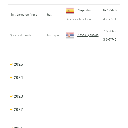
Alejandro
6-7 7-6 6-
Huitièmes de finale
bat
3 6-7 6-1
Davidovich Fokina
7-6 3-6 6-
Novak Djokovic
Quarts de finale
battu par
3 6-7 7-6
2025
2024
2023
2022