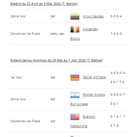
Madrid du 22 Avril au 3 Mai 2026 (T. Battue)
2ème tour
bat
Vilius Gaubas
6-3 6-4
Alexander
Seizièmes de finale
battu par
7-6 6-3
Blockx
Roland Garros Hommes du 24 Mai au 7 Juin 2026 (T. Battue)
4-6 6-4 4-
Daniel Altmaier
1er tour
bat
6 6-1 7-6
Roman Andres
4-6 6-0 7-
2ème tour
bat
5 6-1
Burruchaga
Brandon
5-7 6-1 7-
Seizièmes de finale
bat
6 7-6
Nakashima