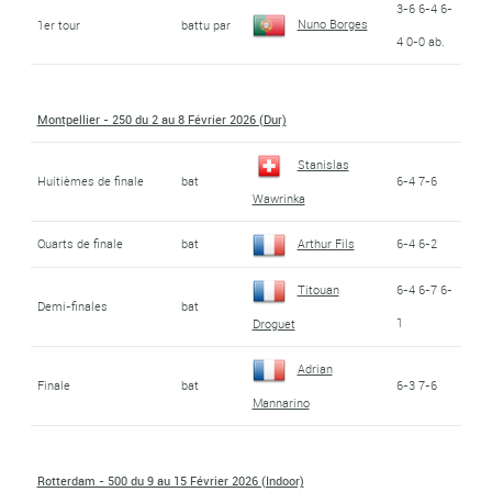
3-6 6-4 6-
Nuno Borges
1er tour
battu par
4 0-0 ab.
Montpellier - 250 du 2 au 8 Février 2026 (Dur)
Stanislas
Huitièmes de finale
bat
6-4 7-6
Wawrinka
Quarts de finale
bat
Arthur Fils
6-4 6-2
Titouan
6-4 6-7 6-
Demi-finales
bat
1
Droguet
Adrian
Finale
bat
6-3 7-6
Mannarino
Rotterdam - 500 du 9 au 15 Février 2026 (Indoor)