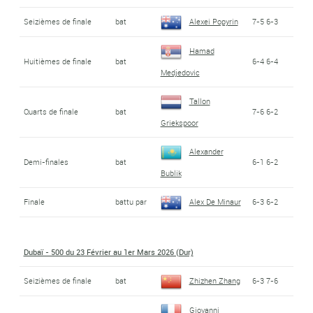
Seizièmes de finale
bat
Alexei Popyrin
7-5 6-3
Hamad
Huitièmes de finale
bat
6-4 6-4
Medjedovic
Tallon
Quarts de finale
bat
7-6 6-2
Griekspoor
Alexander
Demi-finales
bat
6-1 6-2
Bublik
Finale
battu par
Alex De Minaur
6-3 6-2
Dubaï - 500 du 23 Février au 1er Mars 2026 (Dur)
Seizièmes de finale
bat
Zhizhen Zhang
6-3 7-6
Giovanni