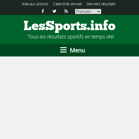
Aide aux pronos
Calendrier annuel
Derniers résultats



LesSports.info
Tous les résultats sportifs en temps réel
Menu