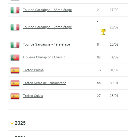
Tour de Sardaigne - 3ème étape
2
27/02
1
Tour de Sardaigne - 2ème étape
26/02
Tour de Sardaigne - 1ère étape
84
25/02
Figueira Champions Classic
82
14/02
Trofeo Palma
16
01/02
Trofeo Serra de Tramuntana
ab.
30/01
Trofeo Calvia
27
28/01
2025