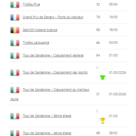
Trofeo Piva
32
05/04
Grand Prix de Denain - Porte du Hainaut
79
19/03
Danilith Nokere Koerse
99
18/03
Trofeo Laigueglia
ab.
04/03
Tour de Sardaigne - Classement général
64
01/03
1
Tour de Sardaigne - Classement par points
01/03/2026
Tour de Sardaigne - Classement du meilleur
31
01/03/2026
jeune
1
Tour de Sardaigne - 5ème étape
01/03
Tour de Sardaigne - 4ème étape
98
28/02