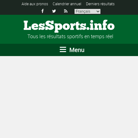
Aide aux pronos
Calendrier annuel
Derniers résultats



LesSports.info
Tous les résultats sportifs en temps réel
Menu