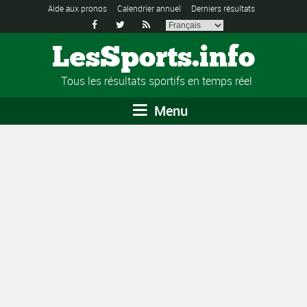
Aide aux pronos
Calendrier annuel
Derniers résultats



LesSports.info
Tous les résultats sportifs en temps réel
Menu