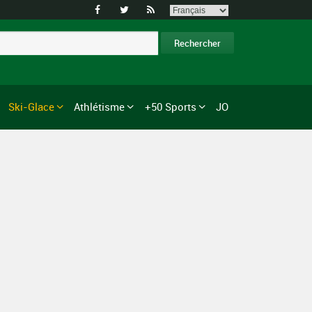



Ski-Glace
Athlétisme
+50 Sports
JO