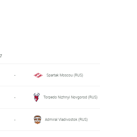
27
-
Spartak Moscou (RUS)
Torpedo Nizhnyi Novgorod (RUS)
-
Admiral Vladivostok (RUS)
-