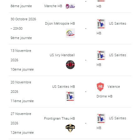
-
8ème journée
Manche HB
HB
30 Octobre 2026
Dijon Métropole HB
US Saintes
- 20h30
-
HB
9ème journée
13 Novembre
US Ivry Handball
US Saintes
2026
-
HB
10ème journée
20 Novembre
US Saintes HB
Valence
2026
-
Drôme HB
11ème journée
27 Novembre
US Saintes
Frontignan Thau HB
2026
-
HB
12ème journée