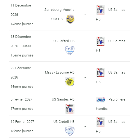
11 Décembre
Sarrebourg Moselle
US Saintes
2026
-
Sud HB
HB
14ème journée
18 Décembre
US Créteil HB
US Saintes
2026 - 20h30
-
HB
15ème journée
22 Décembre
Massy Essonne HB
US Saintes
2026
-
HB
16ème journée
5 Février 2027
US Saintes HB
Pau Billère
-
17ème journée
Handball
12 Février 2027
US Créteil HB
US Saintes
-
18ème journée
HB