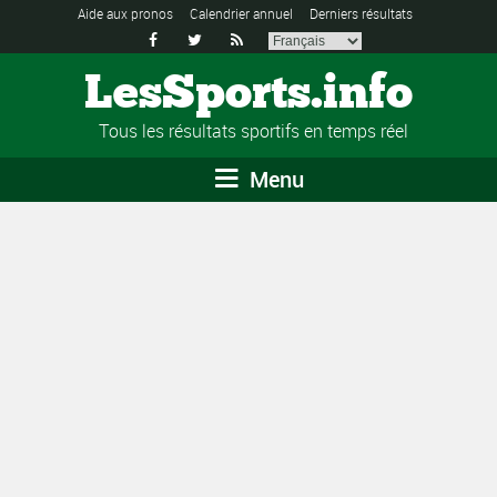
Aide aux pronos
Calendrier annuel
Derniers résultats



LesSports.info
Tous les résultats sportifs en temps réel
Menu