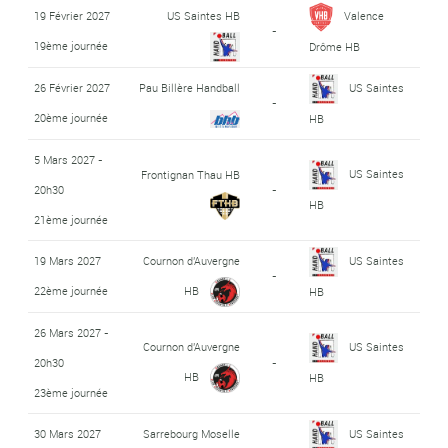
19 Février 2027
US Saintes HB
Valence
-
19ème journée
Drôme HB
26 Février 2027
Pau Billère Handball
US Saintes
-
20ème journée
HB
5 Mars 2027 -
US Saintes
Frontignan Thau HB
20h30
-
HB
21ème journée
19 Mars 2027
Cournon d'Auvergne
US Saintes
-
22ème journée
HB
HB
26 Mars 2027 -
Cournon d'Auvergne
US Saintes
20h30
-
HB
HB
23ème journée
30 Mars 2027
Sarrebourg Moselle
US Saintes