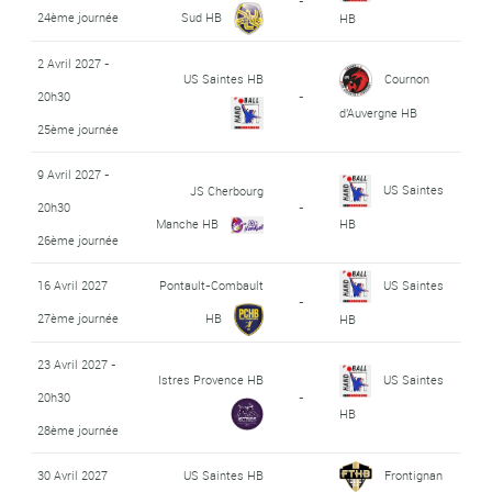
-
24ème journée
Sud HB
HB
2 Avril 2027 -
US Saintes HB
Cournon
20h30
-
d'Auvergne HB
25ème journée
9 Avril 2027 -
US Saintes
JS Cherbourg
20h30
-
Manche HB
HB
26ème journée
16 Avril 2027
Pontault-Combault
US Saintes
-
27ème journée
HB
HB
23 Avril 2027 -
Istres Provence HB
US Saintes
20h30
-
HB
28ème journée
30 Avril 2027
US Saintes HB
Frontignan
-