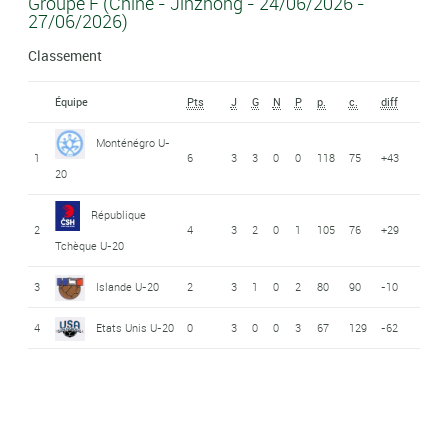
Groupe F (Chine - Jinzhong - 24/06/2026 -
27/06/2026)
Classement
Équipe
Pts
J
G
N
P
p.
c.
diff
Monténégro U-
1
6
3
3
0
0
118
75
+43
20
République
2
4
3
2
0
1
105
76
+29
Tchèque U-20
3
Islande U-20
2
3
1
0
2
80
90
-10
4
Etats Unis U-20
0
3
0
0
3
67
129
-62