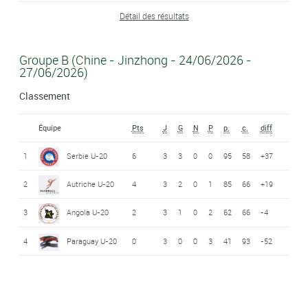
Détail des résultats
Groupe B (Chine - Jinzhong - 24/06/2026 -
27/06/2026)
Classement
Équipe
Pts
J
G
N
P
p.
c.
diff
1
Serbie U-20
6
3
3
0
0
95
58
+37
2
Autriche U-20
4
3
2
0
1
85
66
+19
3
Angola U-20
2
3
1
0
2
62
66
-4
4
Paraguay U-20
0
3
0
0
3
41
93
-52