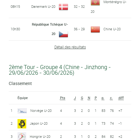
Monténégro U-
08h15
Danemark U-20
32 - 32
20
République Tchèque U-
10h30
36 - 29
Chine U-20
20
Détail des résultats
2ème Tour - Groupe 4 (Chine - Jinzhong -
29/06/2026 - 30/06/2026)
Classement
Équipe
Pts
J
G
N
P
p.
c.
diff
1
Norvège U-20
4
3
2
0
1
83
76
+7
2
Japon U-20
4
3
2
0
1
73
74
-1
3
Hongrie U-20
2
3
1
0
2
84
82
+2