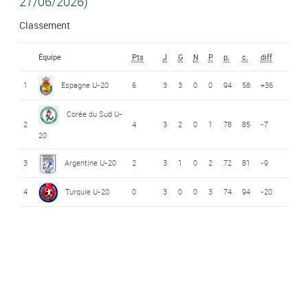
27/06/2026)
Classement
Équipe
Pts
J
G
N
P
p.
c.
diff
1
Espagne U-20
6
3
3
0
0
94
58
+36
Corée du Sud U-
2
4
3
2
0
1
78
85
-7
20
3
Argentine U-20
2
3
1
0
2
72
81
-9
4
Turquie U-20
0
3
0
0
3
74
94
-20