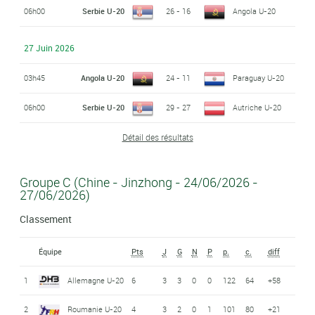
06h00
Serbie U-20
26 - 16
Angola U-20
27 Juin 2026
03h45
Angola U-20
24 - 11
Paraguay U-20
06h00
Serbie U-20
29 - 27
Autriche U-20
Détail des résultats
Groupe C (Chine - Jinzhong - 24/06/2026 -
27/06/2026)
Classement
Équipe
Pts
J
G
N
P
p.
c.
diff
1
Allemagne U-20
6
3
3
0
0
122
64
+58
2
Roumanie U-20
4
3
2
0
1
101
80
+21