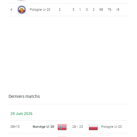
4
Pologne U-20
2
3
1
0
2
68
76
-8
Derniers matchs
29 Juin 2026
08h15
Norvège U-20
29 - 23
Pologne U-20