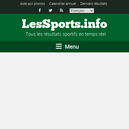
Aide aux pronos
Calendrier annuel
Derniers résultats



LesSports.info
Tous les résultats sportifs en temps réel
Menu