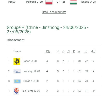
06h00
Pologne U-20
27 - 25
Hongrie U-20
Détail des résultats
Groupe H (Chine - Jinzhong - 24/06/2026 -
27/06/2026)
Classement
Équipe
Pts
J
G
N
P
p.
c.
diff
1
Japon U-20
4
3
2
0
1
81
72
+9
2
Norvège U-20
4
3
2
0
1
78
69
+9
3
Croatie U-20
2
3
1
0
2
69
73
-4
4
Iles Féroé U-20
2
3
1
0
2
67
81
-14