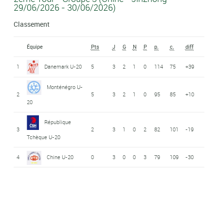
29/06/2026 - 30/06/2026)
Classement
Équipe
Pts
J
G
N
P
p.
c.
diff
1
Danemark U-20
5
3
2
1
0
114
75
+39
Monténégro U-
2
5
3
2
1
0
95
85
+10
20
République
3
2
3
1
0
2
82
101
-19
Tchèque U-20
4
Chine U-20
0
3
0
0
3
79
109
-30