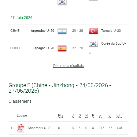
27 Juin 2026
03h45
Argentine U-20
29 - 26
Turquie U-20
Corée du Sud U-
06h00
Espagne U-20
32 - 20
20
Détail des résultats
Groupe E (Chine - Jinzhong - 24/06/2026 -
27/06/2026)
Classement
Équipe
Pts
J
G
N
P
p.
c.
diff
1
Danemark U-20
6
3
3
0
0
113
65
+48