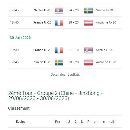
12h45
Serbie U-20
24 - 23
Suède U-20
12h45
France U-20
29 - 23
Autriche U-20
30 Juin 2026
10h30
France U-20
31 - 19
Serbie U-20
12h45
Suède U-20
29 - 20
Autriche U-20
Détail des résultats
2ème Tour - Groupe 2 (Chine - Jinzhong -
29/06/2026 - 30/06/2026)
Classement
Équipe
Pts
J
G
N
P
p.
c.
diff