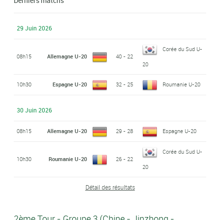
Derniers matchs
29 Juin 2026
Corée du Sud U-
08h15
Allemagne U-20
40 - 22
20
10h30
Espagne U-20
32 - 25
Roumanie U-20
30 Juin 2026
08h15
Allemagne U-20
29 - 28
Espagne U-20
Corée du Sud U-
10h30
Roumanie U-20
26 - 22
20
Détail des résultats
2ème Tour - Groupe 3 (Chine - Jinzhong -