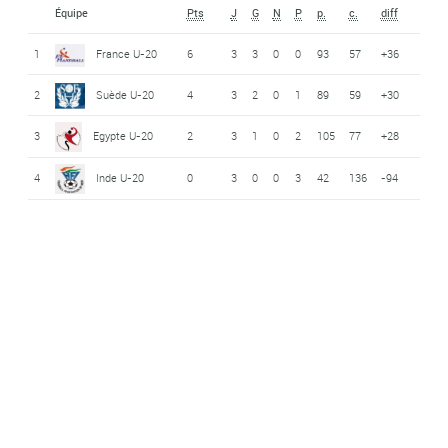
Équipe
Pts
J
G
N
P
p.
c.
diff
1
France U-20
6
3
3
0
0
93
57
+36
2
Suède U-20
4
3
2
0
1
89
59
+30
3
Egypte U-20
2
3
1
0
2
105
77
+28
4
Inde U-20
0
3
0
0
3
42
136
-94