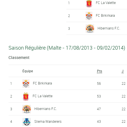
FC La Valette
1
FC Birkirkara
2
Hibernians F.C.
3
Saison Régulière (Malte - 17/08/2013 - 09/02/2014)
Classement
Équipe
Pts
J
FC Birkirkara
1
56
22
FC La Valette
2
53
22
Hibernians F.C.
3
47
22
4
Sliema Wanderers
43
22