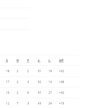
G
N
P
p.
c.
diff
18
2
2
51
19
+32
17
2
3
52
14
+38
15
2
5
57
27
+30
12
7
3
43
24
+19