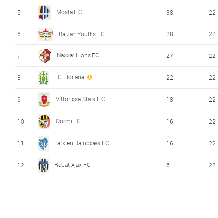
Mosta F.C.
5
38
22
6
Balzan Youths FC
28
22
Naxxar Lions FC
7
27
22
FC Floriana
8
22
22
Vittoriosa Stars F.C.
9
18
22
Qormi FC
10
16
22
Tarxien Rainbows FC
11
16
22
Rabat Ajax FC
12
6
22