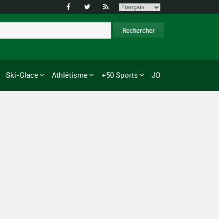



Ski-Glace
Athlétisme
+50 Sports
JO