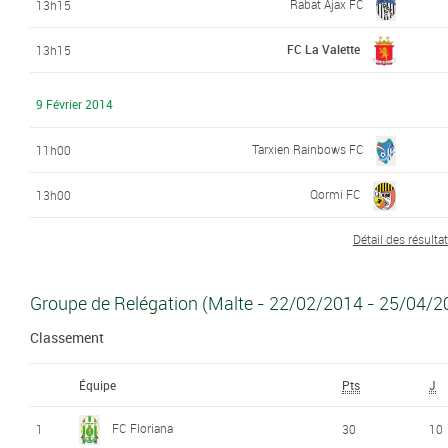
Rabat Ajax FC
13h15
FC La Valette
13h15
9 Février 2014
Tarxien Rainbows FC
11h00
Qormi FC
13h00
Détail des résulta
Groupe de Relégation (Malte - 22/02/2014 - 25/04/2
Classement
Équipe
Pts
J
FC Floriana
1
30
10