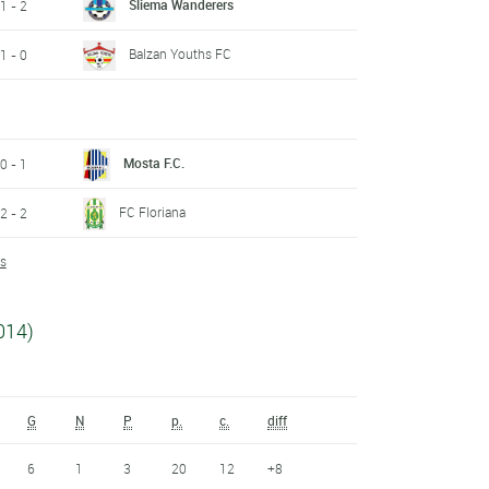
Sliema Wanderers
1 - 2
Balzan Youths FC
1 - 0
Mosta F.C.
0 - 1
FC Floriana
2 - 2
ts
014)
G
N
P
p.
c.
diff
6
1
3
20
12
+8