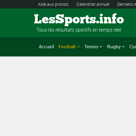
Aide aux pronos
Calendrier annuel
Derniers r
LesSports.info
Tous les résultats sportifs en temps réel
Accueil
Football
Tennis
Rugby
Cy