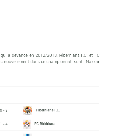
 qui a devancé en 2012/2013, Hibernians F.C. et FC
onc nouvellement dans ce championnat, sont : Naxxar
Hibernians F.C.
0 - 3
FC Birkirkara
1 - 4