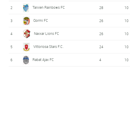
Tarxien Rainbows FC
2
28
10
Qormi FC
3
26
10
Naxxar Lions FC
4
26
10
Vittoriosa Stars F.C.
5
24
10
Rabat Ajax FC
6
4
10