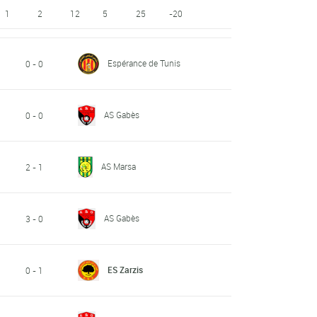
1
2
12
5
25
-20
Espérance de Tunis
0 - 0
AS Gabès
0 - 0
AS Marsa
2 - 1
AS Gabès
3 - 0
ES Zarzis
0 - 1