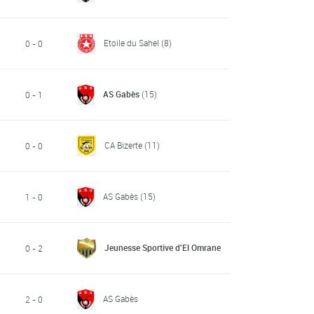
Etoile du Sahel
(8)
0 - 0
AS Gabès
(15)
0 - 1
CA Bizerte
(11)
0 - 0
AS Gabès
(15)
1 - 0
Jeunesse Sportive d'El Omrane
0 - 2
AS Gabès
2 - 0