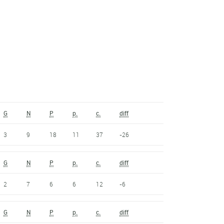
G
N
P
p.
c.
diff
3
9
18
11
37
-26
G
N
P
p.
c.
diff
2
7
6
6
12
-6
G
N
P
p.
c.
diff