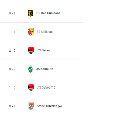
US Ben Guerdane
0 - 1
ES Métlaoui
1 - 1
AS Gabès
2 - 0
JS Kairouan
0 - 2
AS Gabès
(16)
1 - 0
Stade Tunisien
(4)
0 - 1