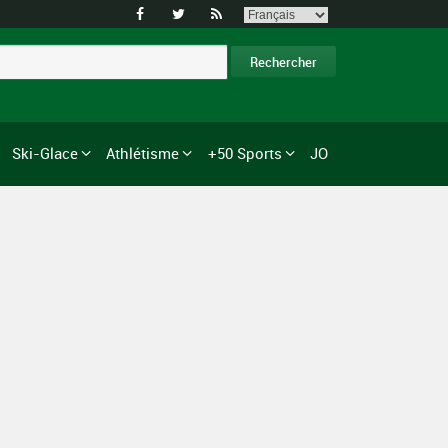



Ski-Glace
Athlétisme
+50 Sports
JO