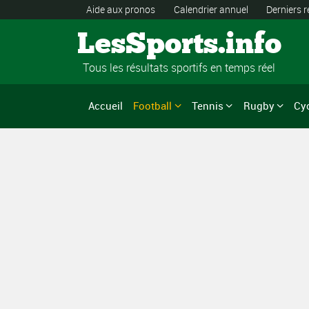
Aide aux pronos
Calendrier annuel
Derniers r
LesSports.info
Tous les résultats sportifs en temps réel
Accueil
Football
Tennis
Rugby
Cy