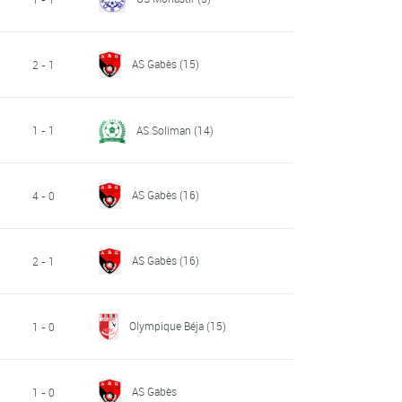
AS Gabès
(15)
2 - 1
1 - 1
AS Soliman
(14)
AS Gabès
(16)
4 - 0
AS Gabès
(16)
2 - 1
Olympique Béja
(15)
1 - 0
AS Gabès
1 - 0