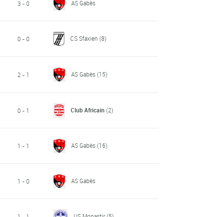
AS Gabès
3 - 0
CS Sfaxien
(8)
0 - 0
AS Gabès
(15)
2 - 1
Club Africain
(2)
0 - 1
AS Gabès
(16)
1 - 1
AS Gabès
1 - 0
US Monastir
(5)
1 - 1