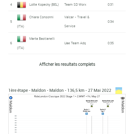
4
Lotte Kopecky (BEL)
Team SD Worx
0:31
Chiara Consonni
Valcar - Travel &
5
0:34
Service
(ITA)
Marta Bastianelli
6
Uae Team Adq
0:35
(ITA)
Valcar - Travel &
Afficher les resultats complets
Silvia Persico (ITA)
7
0:37
Service
Julia Borgström
8
Nxtg by Experza
0:39
1ère étape - Maldon - Maldon - 136,5 km - 27 Mai 2022
(SUE)
Jesse Vandenbulcke
9
Le Col - Wahoo
0:41
(BEL)
Simone Boilard
St Michel - Auber
10
mt
93
(CAN)