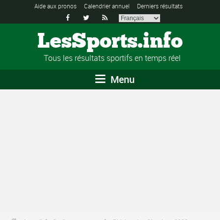
Aide aux pronos
Calendrier annuel
Derniers résultats



LesSports.info
Tous les résultats sportifs en temps réel
Menu