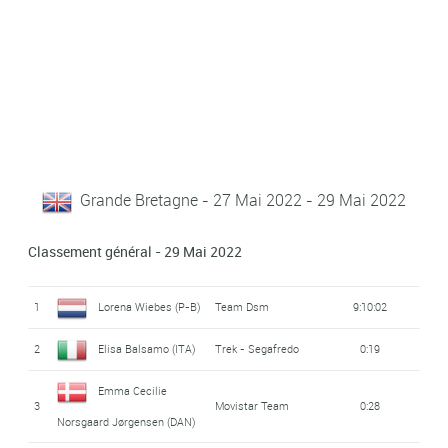
Grande Bretagne - 27 Mai 2022 - 29 Mai 2022
Classement général - 29 Mai 2022
1
Lorena Wiebes (P-B)
Team Dsm
9:10:02
2
Elisa Balsamo (ITA)
Trek - Segafredo
0:19
Emma Cecilie
3
Movistar Team
0:28
Norsgaard Jørgensen (DAN)