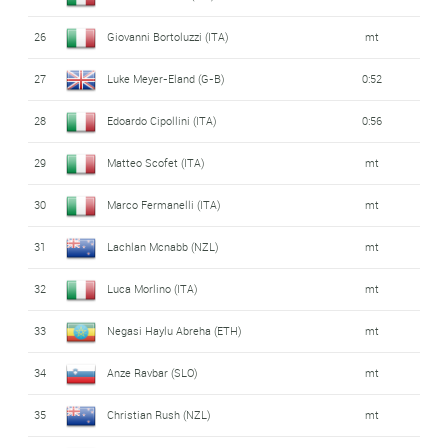
26
Giovanni Bortoluzzi (ITA)
mt
27
Luke Meyer-Eland (G-B)
0:52
28
Edoardo Cipollini (ITA)
0:56
29
Matteo Scofet (ITA)
mt
30
Marco Fermanelli (ITA)
mt
31
Lachlan Mcnabb (NZL)
mt
32
Luca Morlino (ITA)
mt
33
Negasi Haylu Abreha (ETH)
mt
34
Anze Ravbar (SLO)
mt
35
Christian Rush (NZL)
mt