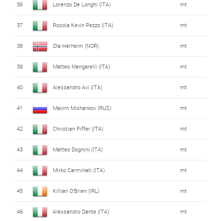
36
Lorenzo De Longhi (ITA)
mt
37
Rosola Kevin Pezzo (ITA)
mt
38
Ola Herheim (NOR)
mt
39
Matteo Mengarelli (ITA)
mt
40
Alessandro Avi (ITA)
mt
41
Maxim Mishankov (RUS)
mt
42
Christian Piffer (ITA)
mt
43
Matteo Dognini (ITA)
mt
44
Mirko Carminati (ITA)
mt
45
Killian O'Brien (IRL)
mt
46
Alessandro Dante (ITA)
mt