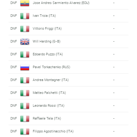
DNF
Jose Andres Sarmiento Alvarez (EQU)
-
DNF
Ivan Troia (ITA)
-
DNF
Vittorio Friggi (ITA)
-
DNF
Will Harding (G-B)
-
DNF
Edoardo Puzzo (ITA)
-
DNF
Pavel Torkachenko (RUS)
-
DNF
Andrea Montagner (ITA)
-
DNF
Matteo Falchetti (ITA)
-
DNF
Leonardo Rossi (ITA)
-
DNF
Raffaele Tela (ITA)
-
DNF
Filippo Agostinacchio (ITA)
-