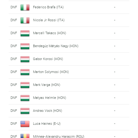
DNF
Federico Brafa (ITA)
-
DNF
Nicola Jr Rossi (ITA)
-
DNF
Marcell Takacs (HON)
-
DNF
Bendegúz Mátyás Nagy (HON)
-
DNF
Gabor Korosi (HON)
-
DNF
Marton Solymosi (HON)
-
DNF
Mark Varga (HON)
-
DNF
Matyas Helmle (HON)
-
DNF
Andras Vock (HON)
-
DNF
Luca Haines (E-U)
-
DNF
Mihnea-Alexandru Harasim (ROU)
-