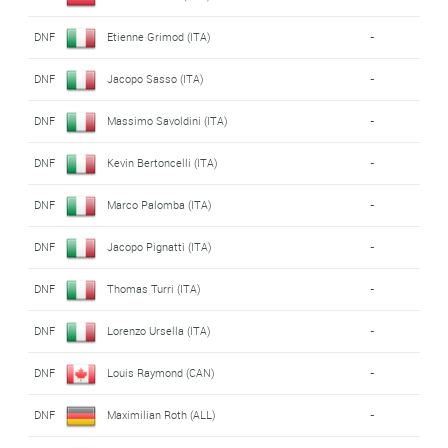
DNF
Etienne Grimod (ITA)
-
DNF
Jacopo Sasso (ITA)
-
DNF
Massimo Savoldini (ITA)
-
DNF
Kevin Bertoncelli (ITA)
-
DNF
Marco Palomba (ITA)
-
DNF
Jacopo Pignatti (ITA)
-
DNF
Thomas Turri (ITA)
-
DNF
Lorenzo Ursella (ITA)
-
DNF
Louis Raymond (CAN)
-
DNF
Maximilian Roth (ALL)
-