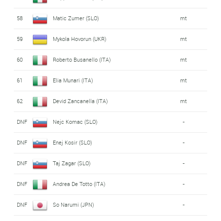
58
Matic Zumer (SLO)
mt
59
Mykola Hovorun (UKR)
mt
60
Roberto Busanello (ITA)
mt
61
Elia Munari (ITA)
mt
62
Devid Zancanella (ITA)
mt
DNF
Nejc Komac (SLO)
-
DNF
Enej Kosir (SLO)
-
DNF
Taj Zagar (SLO)
-
DNF
Andrea De Totto (ITA)
-
DNF
So Narumi (JPN)
-