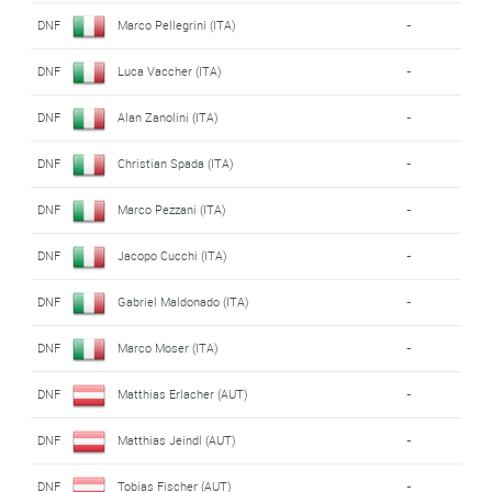
DNF
Marco Pellegrini (ITA)
-
DNF
Luca Vaccher (ITA)
-
DNF
Alan Zanolini (ITA)
-
DNF
Christian Spada (ITA)
-
DNF
Marco Pezzani (ITA)
-
DNF
Jacopo Cucchi (ITA)
-
DNF
Gabriel Maldonado (ITA)
-
DNF
Marco Moser (ITA)
-
DNF
Matthias Erlacher (AUT)
-
DNF
Matthias Jeindl (AUT)
-
DNF
Tobias Fischer (AUT)
-