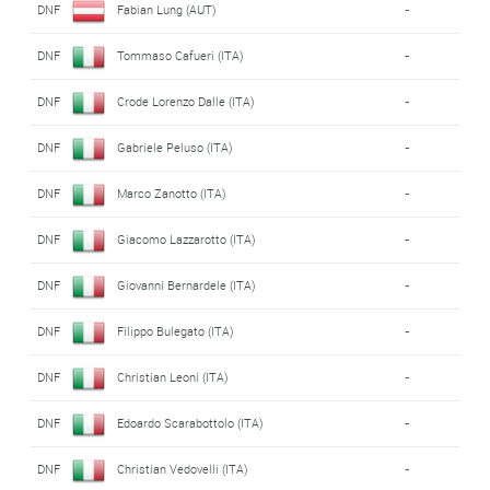
DNF
Fabian Lung (AUT)
-
DNF
Tommaso Cafueri (ITA)
-
DNF
Crode Lorenzo Dalle (ITA)
-
DNF
Gabriele Peluso (ITA)
-
DNF
Marco Zanotto (ITA)
-
DNF
Giacomo Lazzarotto (ITA)
-
DNF
Giovanni Bernardele (ITA)
-
DNF
Filippo Bulegato (ITA)
-
DNF
Christian Leoni (ITA)
-
DNF
Edoardo Scarabottolo (ITA)
-
DNF
Christian Vedovelli (ITA)
-