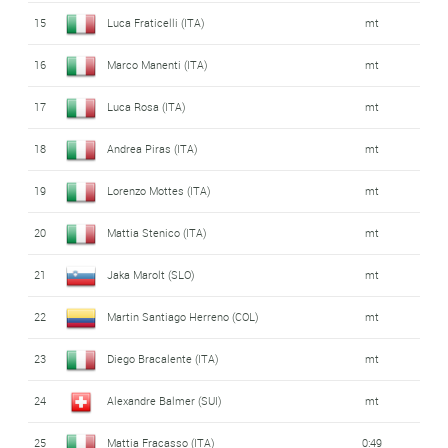
15
Luca Fraticelli (ITA)
mt
16
Marco Manenti (ITA)
mt
17
Luca Rosa (ITA)
mt
18
Andrea Piras (ITA)
mt
19
Lorenzo Mottes (ITA)
mt
20
Mattia Stenico (ITA)
mt
21
Jaka Marolt (SLO)
mt
22
Martin Santiago Herreno (COL)
mt
23
Diego Bracalente (ITA)
mt
24
Alexandre Balmer (SUI)
mt
25
Mattia Fracasso (ITA)
0:49