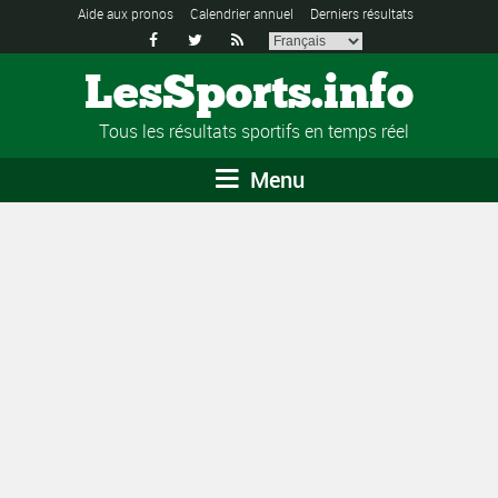
Aide aux pronos
Calendrier annuel
Derniers résultats



LesSports.info
Tous les résultats sportifs en temps réel
Menu