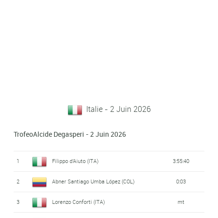
Italie - 2 Juin 2026
TrofeoAlcide Degasperi - 2 Juin 2026
1
Filippo d'Aiuto (ITA)
3:55:40
2
Abner Santiago Umba López (COL)
0:03
3
Lorenzo Conforti (ITA)
mt