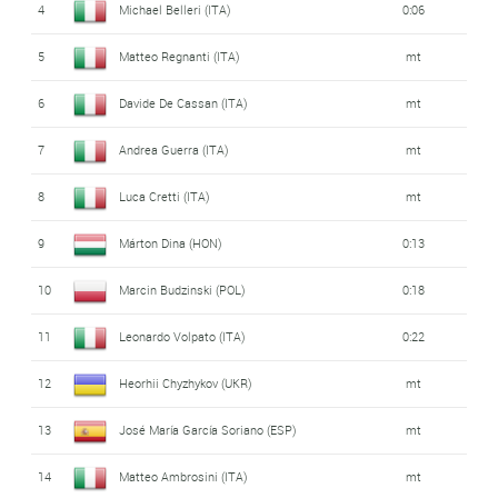
4
Michael Belleri (ITA)
0:06
5
Matteo Regnanti (ITA)
mt
6
Davide De Cassan (ITA)
mt
7
Andrea Guerra (ITA)
mt
8
Luca Cretti (ITA)
mt
9
Márton Dina (HON)
0:13
10
Marcin Budzinski (POL)
0:18
11
Leonardo Volpato (ITA)
0:22
12
Heorhii Chyzhykov (UKR)
mt
13
José María García Soriano (ESP)
mt
14
Matteo Ambrosini (ITA)
mt