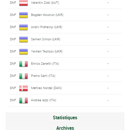
DNF
Valentin Zobl (AUT)
-
DNF
Bogdan Hovorun (UKR)
-
DNF
Andrii Pidhainyi (UKR)
-
DNF
Semen Simon (UKR)
-
DNF
Yevhen Testsov (UKR)
-
DNF
Enrico Zanetti (ITA)
-
DNF
Pietro Sarti (ITA)
-
DNF
Mattias Nordal (DAN)
-
DNF
Andrea Iezzi (ITA)
-
Statistiques
Archives