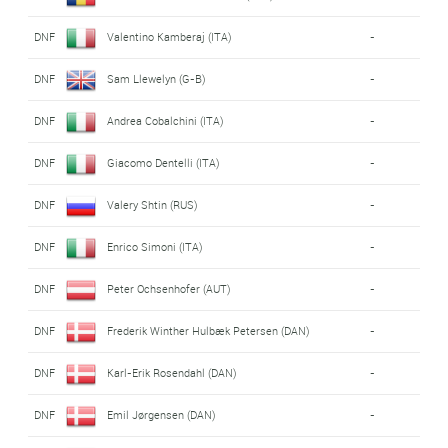
DNF
Valentino Kamberaj (ITA)
-
DNF
Sam Llewelyn (G-B)
-
DNF
Andrea Cobalchini (ITA)
-
DNF
Giacomo Dentelli (ITA)
-
DNF
Valery Shtin (RUS)
-
DNF
Enrico Simoni (ITA)
-
DNF
Peter Ochsenhofer (AUT)
-
DNF
Frederik Winther Hulbæk Petersen (DAN)
-
DNF
Karl-Erik Rosendahl (DAN)
-
DNF
Emil Jørgensen (DAN)
-